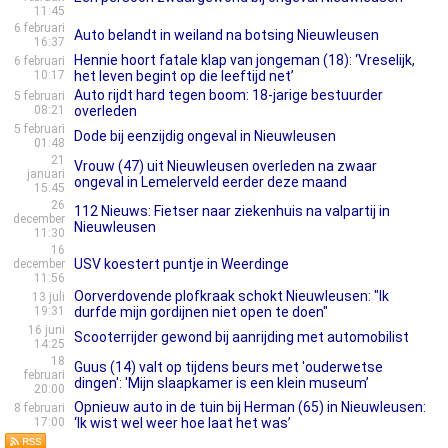
11:45
6 februari
Auto belandt in weiland na botsing Nieuwleusen
16:37
Hennie hoort fatale klap van jongeman (18): ‘Vreselijk,
6 februari
10:17
het leven begint op die leeftijd net’
Auto rijdt hard tegen boom: 18-jarige bestuurder
5 februari
08:21
overleden
5 februari
Dode bij eenzijdig ongeval in Nieuwleusen
01:48
21
Vrouw (47) uit Nieuwleusen overleden na zwaar
januari
ongeval in Lemelerveld eerder deze maand
15:45
26
112 Nieuws: Fietser naar ziekenhuis na valpartij in
december
Nieuwleusen
11:30
16
USV koestert puntje in Weerdinge
december
11:56
Oorverdovende plofkraak schokt Nieuwleusen: "Ik
13 juli
19:31
durfde mijn gordijnen niet open te doen"
16 juni
Scooterrijder gewond bij aanrijding met automobilist
14:25
18
Guus (14) valt op tijdens beurs met 'ouderwetse
februari
dingen': 'Mijn slaapkamer is een klein museum’
20:00
Opnieuw auto in de tuin bij Herman (65) in Nieuwleu­sen:
8 februari
17:00
‘Ik wist wel weer hoe laat het was’