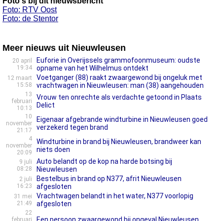
Foto's bij dit nieuwsbericht
Foto: RTV Oost
Foto: de Stentor
Meer nieuws uit Nieuwleusen
Euforie in Overijssels grammofoonmuseum: oudste
20 april
19:34
opname van het Wilhelmus ontdekt
Voetganger (88) raakt zwaargewond bij ongeluk met
12 maart
15:58
vrachtwagen in Nieuwleusen: man (38) aangehouden
13
Vrouw ten onrechte als verdachte getoond in Plaats
februari
Delict
10:13
10
Eigenaar afgebrande windturbine in Nieuwleusen goed
november
verzekerd tegen brand
21:17
4
Windturbine in brand bij Nieuwleusen, brandweer kan
november
niets doen
20:09
Auto belandt op de kop na harde botsing bij
9 juli
08:28
Nieuwleusen
Bestelbus in brand op N377, afrit Nieuwleusen
2 juli
16:23
afgesloten
Vrachtwagen belandt in het water, N377 voorlopig
31 mei
21:49
afgesloten
22
Een persoon zwaargewond bij ongeval Nieuwleusen
februari