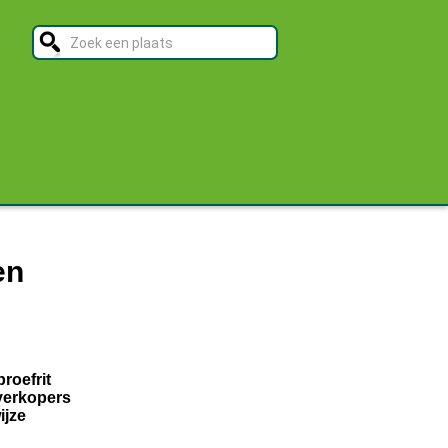
en
roefrit
verkopers
ijze