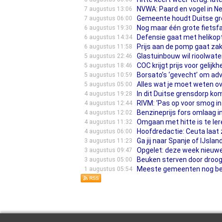
NVWA: Paard en vogel in N
7 augustus 13:06
Gemeente houdt Duitse gren
7 augustus 06:00
Nog maar één grote fietsfa
6 augustus 19:30
Defensie gaat met helikop
6 augustus 14:34
Prijs aan de pomp gaat zak
6 augustus 11:58
Glastuinbouw wil rioolwate
5 augustus 22:46
COC krijgt prijs voor gelijk
5 augustus 18:46
Borsato’s ‘gevecht’ om ad
5 augustus 10:59
Alles wat je moet weten o
5 augustus 05:00
In dit Duitse grensdorp k
4 augustus 19:28
RIVM: ‘Pas op voor smog in
4 augustus 12:44
Benzineprijs fors omlaag in
4 augustus 12:02
Omgaan met hitte is te lere
4 augustus 11:32
Hoofdredactie: Ceuta laat
4 augustus 06:00
Ga jij naar Spanje of IJsl
3 augustus 11:23
Opgelet: deze week nieuwe
3 augustus 09:47
Beuken sterven door droogt
3 augustus 05:00
Meeste gemeenten nog besl
1 augustus 05:54