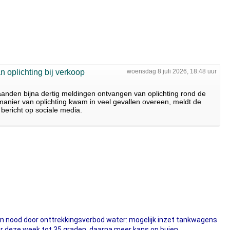
n oplichting bij verkoop
woensdag 8 juli 2026, 18:48 uur
aanden bijna dertig meldingen ontvangen van oplichting rond de
anier van oplichting kwam in veel gevallen overeen, meldt de
bericht op sociale media.
in nood door onttrekkingsverbod water: mogelijk inzet tankwagens
ter deze week tot 35 graden, daarna meer kans op buien