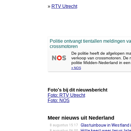
»
RTV Utrecht
Politie ontvangt tientallen meldingen va
crossmotoren
De politie heeft de afgelopen m
verkoop van crossmotoren. De m
politie Midden-Nederland in een 
» NOS
Foto's bij dit nieuwsbericht
Foto: RTV Utrecht
Foto: NOS
Meer nieuws uit Nederland
Glastuinbouw in Westland 
8 augustus 15:17
Hitte keert weer terug: la
8 augustus 06:00