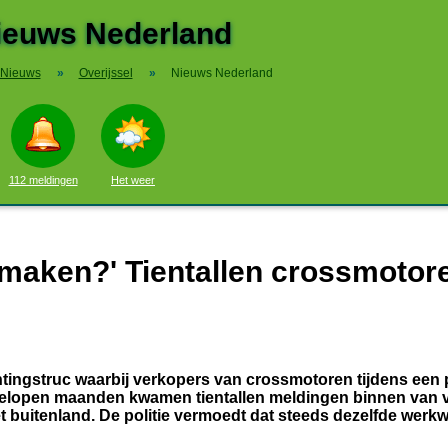
ieuws Nederland
Nieuws
»
Overijssel
»
Nieuws Nederland
112 meldingen
Het weer
t maken?' Tientallen crossmotor
tingstruc waarbij verkopers van crossmotoren tijdens een p
afgelopen maanden kwamen tientallen meldingen binnen van 
t buitenland. De politie vermoedt dat steeds dezelfde werkw