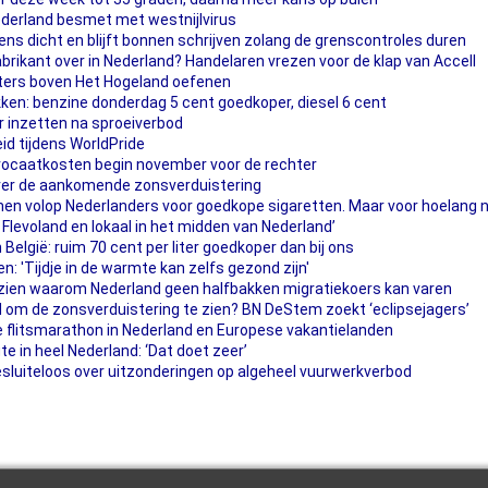
ederland besmet met westnijlvirus
s dicht en blijft bonnen schrijven zolang de grenscontroles duren
brikant over in Nederland? Handelaren vrezen voor de klap van Accell
ters boven Het Hogeland oefenen
ken: benzine donderdag 5 cent goedkoper, diesel 6 cent
r inzetten na sproeiverbod
heid tijdens WorldPride
vocaatkosten begin november voor de rechter
ver de aankomende zonsverduistering
omen volop Nederlanders voor goedkope sigaretten. Maar voor hoelang 
 Flevoland en lokaal in het midden van Nederland’
 België: ruim 70 cent per liter goedkoper dan bij ons
n: 'Tijdje in de warmte kan zelfs gezond zijn'
 zien waarom Nederland geen halfbakken migratiekoers kan varen
and om de zonsverduistering te zien? BN DeStem zoekt ‘eclipsejagers’
 flitsmarathon in Nederland en Europese vakantielanden
e in heel Nederland: ‘Dat doet zeer’
uiteloos over uitzonderingen op algeheel vuurwerkverbod