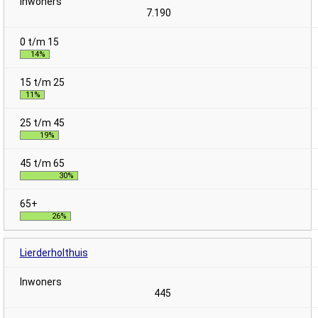
7.190
14%
11%
19%
30%
26%
Lierderholthuis
445