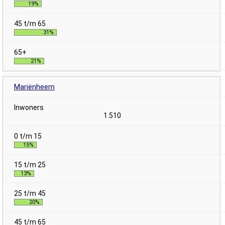
19%
31%
21%
Mariënheem
1.510
15%
13%
20%