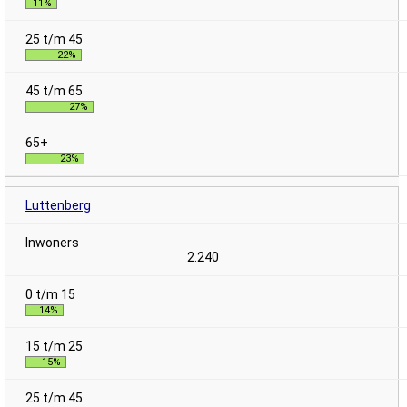
11%
22%
27%
23%
Luttenberg
2.240
14%
15%