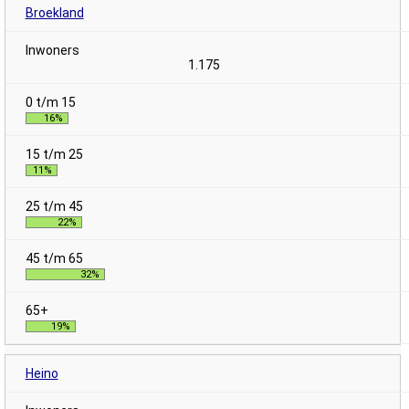
Broekland
1.175
16%
11%
22%
32%
19%
Heino