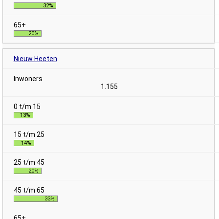
32%
20%
Nieuw Heeten
1.155
13%
14%
20%
33%