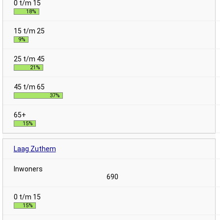
18%
9%
21%
37%
15%
Laag Zuthem
690
15%