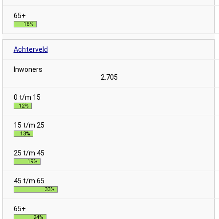
16%
Achterveld
2.705
12%
13%
19%
33%
24%