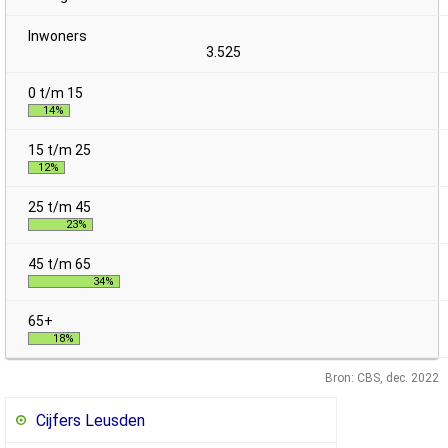
3.525
14%
12%
23%
34%
18%
Bron: CBS, dec. 2022
Cijfers Leusden