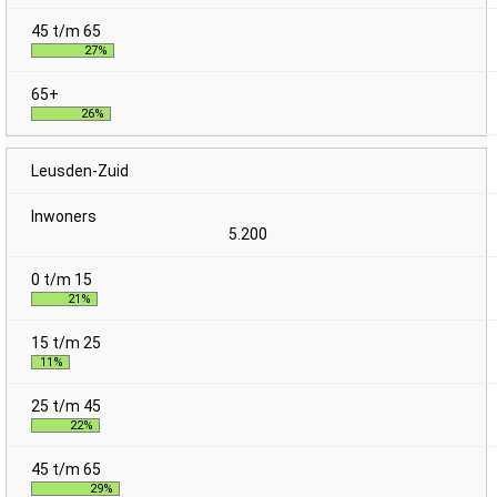
27%
26%
Leusden-Zuid
5.200
21%
11%
22%
29%