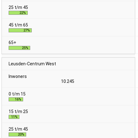
22%
27%
25%
Leusden-Centrum West
10.245
16%
11%
20%