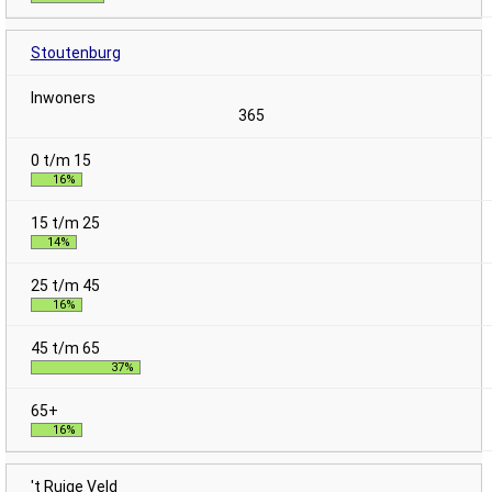
Stoutenburg
365
16%
14%
16%
37%
16%
't Ruige Veld