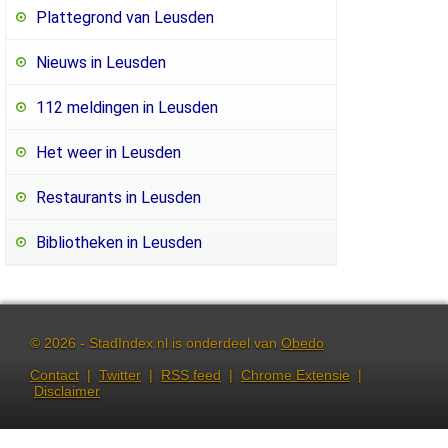
Plattegrond van Leusden
Nieuws in Leusden
112 meldingen in Leusden
Het weer in Leusden
Restaurants in Leusden
Bibliotheken in Leusden
© 2026 - StadIndex.nl is onderdeel van
Obedo
Contact
|
Twitter
|
RSS feed
|
Chrome Extensie
|
Disclaimer