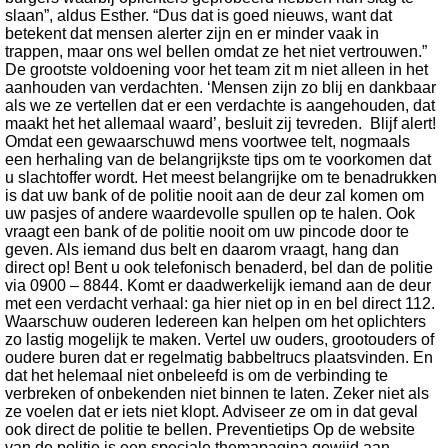
slaan”, aldus Esther. “Dus dat is goed nieuws, want dat
betekent dat mensen alerter zijn en er minder vaak in
trappen, maar ons wel bellen omdat ze het niet vertrouwen.”
De grootste voldoening voor het team zit m niet alleen in het
aanhouden van verdachten. ‘Mensen zijn zo blij en dankbaar
als we ze vertellen dat er een verdachte is aangehouden, dat
maakt het het allemaal waard’, besluit zij tevreden. Blijf alert!
Omdat een gewaarschuwd mens voortwee telt, nogmaals
een herhaling van de belangrijkste tips om te voorkomen dat
u slachtoffer wordt. Het meest belangrijke om te benadrukken
is dat uw bank of de politie nooit aan de deur zal komen om
uw pasjes of andere waardevolle spullen op te halen. Ook
vraagt een bank of de politie nooit om uw pincode door te
geven. Als iemand dus belt en daarom vraagt, hang dan
direct op! Bent u ook telefonisch benaderd, bel dan de politie
via 0900 – 8844. Komt er daadwerkelijk iemand aan de deur
met een verdacht verhaal: ga hier niet op in en bel direct 112.
Waarschuw ouderen Iedereen kan helpen om het oplichters
zo lastig mogelijk te maken. Vertel uw ouders, grootouders of
oudere buren dat er regelmatig babbeltrucs plaatsvinden. En
dat het helemaal niet onbeleefd is om de verbinding te
verbreken of onbekenden niet binnen te laten. Zeker niet als
ze voelen dat er iets niet klopt. Adviseer ze om in dat geval
ook direct de politie te bellen. Preventietips Op de website
van de politie is een speciale themapagina gewijd aan