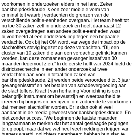
voorkomen in onderzoeken elders in het land. Zeker
bankhelpdeskfraude is een zeer mobiele vorm van
criminaliteit waarbij verdachten de grenzen van de
verschillende politie-eenheden overgaan. Het team heeft tot
nu toe 30 zaken zelf in onderzoek en heeft daarnaast 12
zaken overgedragen aan andere politie-eenheden waar
bijvoorbeeld al een onderzoek liep tegen een bepaalde
verdachte. Ook bij het OM wordt vanwege de impact op de
slachtoffers stevig ingezet op deze verdachten. “Bij een
cluster van 10 zaken die aan een verdachte gelinkt kunnen
worden, kan deze zomaar een gevangenisstraf van 30
maanden tegemoet zien.” In de eerste helft van 2024 hield de
districtsrecherche in een ander onderzoek al twee
verdachten aan voor in totaal tien zaken van
bankhelpdeskfraude. Zij werden beide veroordeeld tot 3 jaar
gevangenisstraf en het betalen van schadevergoeding aan
de slachtoffers. Kracht van herhaling Voorlichting is een
belangrijk instrument om bewustzijn en weerbaarheid te
creëren bij burgers en bedrijven, om zodoende te voorkomen
dat mensen slachtoffer worden. Er is dan ook al veel
aandacht in de media geweest voor bankhelpdeskfraude. En
niet zonder succes. “We beginnen de laatste maanden
langzaamaan te merken dat het aantal geslaagde pogingen
terugloopt, maar dat we wel heel veel meldingen krijgen van
burgers waarbij oplichters geprobeerd hebben hun slag te