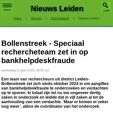
X
Nieuws Leiden
menu
zoek
Index
»
Nieuws
»
Zuid-Holland
»
Nieuws Leiden
Bollenstreek - Speciaal
rechercheteam zet in op
bankhelpdeskfraude
woensdag 23 april 2025, 08:05 uur
Een team van rechercheurs uit district Leiden-
Bollenstreek zet zich sinds oktober 2024 in om aangiftes
van bankhelpdeskfraude te onderzoeken en verdachten
op te sporen. In totaal zijn tot nu toe ongeveer dertig
zaken in onderzoek en leidde dat in vijf zaken al tot de
aanhouding van een verdachte. 'Maar er komen er zeker
nog meer’, aldus de coördinator van het onderzoek.