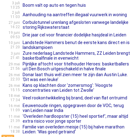
3 juli
Boom valt op auto en tegen huis
13:25
2 juli
Aanhouding na aantreffen illegaal vuurwerk in woning
11:03
Corbulotunnel urenlang afgesloten vanwege landelijke
27 juni
16:22
storing Rijkswaterstaat
19 juni
Drie jaar cel voor financier dodelijke hasjdeal in Leiden
09:53
Landstede Hammers benut de eerste kans direct en is
10 juni
21:20
landskampioen
Zure nederlaag Landstede Hammers, ZZ Leiden brengt
3 juni
21:41
basketbalfinale in evenwicht
Pijnlijke aftocht voor titelhouder Heroes: basketballers
29 mei
21:56
uit Den Bosch uitgeschakeld in halve finale
Donar laat thuis wél zien meer te zijn dan Austin Luke.
26 mei
22:33
‘Dit was een leuke’
Kans op klachten door 'zomersmog': 'Hoogste
26 mei
15:15
concentraties van Leiden tot Zwolle'
18 mei
Veel rookontwikkeling bij brand, deel van flat ontruimd
17:34
Eeuwenoude ringen, opgegraven door de VOC, terug
16 mei
11:09
van Leiden naar India
'Overleden hardloopster (15) heel sportief', maar altijd
11 mei
21:39
extra risico voor jonge sporter
Familie van overleden meisje (15) bij halve marathon
11 mei
18:38
Leiden: 'Was goed getraind'