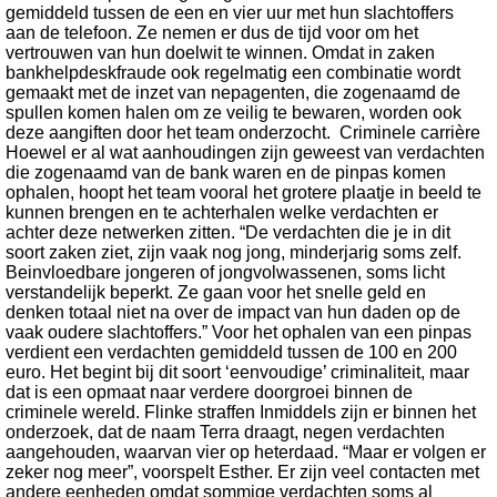
gemiddeld tussen de een en vier uur met hun slachtoffers
aan de telefoon. Ze nemen er dus de tijd voor om het
vertrouwen van hun doelwit te winnen. Omdat in zaken
bankhelpdeskfraude ook regelmatig een combinatie wordt
gemaakt met de inzet van nepagenten, die zogenaamd de
spullen komen halen om ze veilig te bewaren, worden ook
deze aangiften door het team onderzocht. Criminele carrière
Hoewel er al wat aanhoudingen zijn geweest van verdachten
die zogenaamd van de bank waren en de pinpas komen
ophalen, hoopt het team vooral het grotere plaatje in beeld te
kunnen brengen en te achterhalen welke verdachten er
achter deze netwerken zitten. “De verdachten die je in dit
soort zaken ziet, zijn vaak nog jong, minderjarig soms zelf.
Beinvloedbare jongeren of jongvolwassenen, soms licht
verstandelijk beperkt. Ze gaan voor het snelle geld en
denken totaal niet na over de impact van hun daden op de
vaak oudere slachtoffers.” Voor het ophalen van een pinpas
verdient een verdachten gemiddeld tussen de 100 en 200
euro. Het begint bij dit soort ‘eenvoudige’ criminaliteit, maar
dat is een opmaat naar verdere doorgroei binnen de
criminele wereld. Flinke straffen Inmiddels zijn er binnen het
onderzoek, dat de naam Terra draagt, negen verdachten
aangehouden, waarvan vier op heterdaad. “Maar er volgen er
zeker nog meer”, voorspelt Esther. Er zijn veel contacten met
andere eenheden omdat sommige verdachten soms al