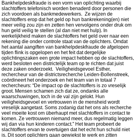
Bankhelpdeskfraude is een vorm van oplichting waarbij
slachtoffers telefonisch worden benaderd door personen die
zich voordoen als bankmedewerkers. Ze wijzen de
slachtoffers erop dat het geld op hun bankrekening(en) niet
meer veilig zou zijn en zetten hen vervolgens onder druk om
hun geld veilig te stellen (al dan niet met hulp). In
werkelijkheid maken de slachtoffers het geld over naar een
rekening die onder controle staat van de oplichters. Omdat
het aantal aangiften van bankhelpdeskfraude de afgelopen
tijden flink is opgelopen en het feit dat dergelijke
oplichtingszaken een grote impact hebben op de slachtoffers,
werd besloten een districtelijk team op te richten dat juist
deze zaken onderzoekt. Veiligheidsgevoel Esther,
rechercheur van de districtsrecherche Leiden-Bollenstreek,
coördineert het onderzoek en het team van in totaal 7
rechercheurs: “De impact op de slachtoffers is zo vreselijk
groot. Mensen schamen zich dat ze, ondanks alle
waarschuwingen, toch in de val zijn gelokt. Hun
veiligheidsgevoel en vertrouwen in de mensheid wordt
vreselijk aangetast. Soms zodanig dat het ons als recherche
veel moeite kost om überhaupt met slachtoffers in contact te
komen. Ze vertrouwen niemand meer, dus regelmatig leggen
wij dan via hun kinderen contact.” Het team probeert de
slachtoffers ervan te overtuigen dat het echt hun schuld niet
is. Dit soort oplichters gaan gewiekst te werk en zitten