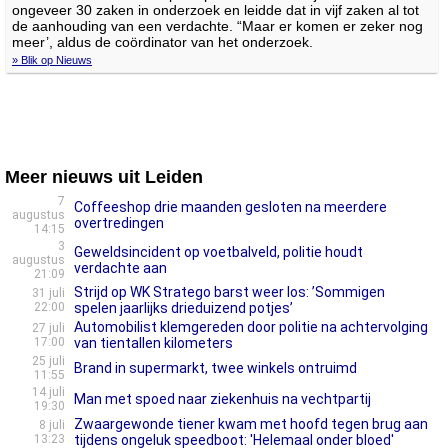
ongeveer 30 zaken in onderzoek en leidde dat in vijf zaken al tot
de aanhouding van een verdachte. “Maar er komen er zeker nog
meer’, aldus de coördinator van het onderzoek.
» Blik op Nieuws
Meer nieuws uit Leiden
7
Coffeeshop drie maanden gesloten na meerdere
augustus
overtredingen
14:15
3
Geweldsincident op voetbalveld, politie houdt
augustus
verdachte aan
21:09
Strijd op WK Stratego barst weer los: ’Sommigen
31 juli
22:00
spelen jaarlijks drieduizend potjes’
Automobilist klemgereden door politie na achtervolging
27 juli
17:00
van tientallen kilometers
25 juli
Brand in supermarkt, twee winkels ontruimd
11:55
14 juli
Man met spoed naar ziekenhuis na vechtpartij
19:30
Zwaargewonde tiener kwam met hoofd tegen brug aan
8 juli
13:23
tijdens ongeluk speedboot: 'Helemaal onder bloed'