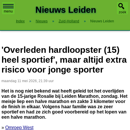
X
Nieuws Leiden
menu
zoek
Index
»
Nieuws
»
Zuid-Holland
»
Nieuws Leiden
'Overleden hardloopster (15)
heel sportief', maar altijd extra
risico voor jonge sporter
maandag 11 mei 2026, 21:39 uur
Het is nog niet bekend wat heeft geleid tot het overlijden
van de 15-jarige Rosalie bij Leiden Marathon, zondag. Het
meisje liep een halve marathon en zakte 3 kilometer voor
de finish in elkaar. Volgens haar familie was ze zeer
sportief en had ze zich goed voorbereid op het lopen van
een halve marathon.
»
Omroep West