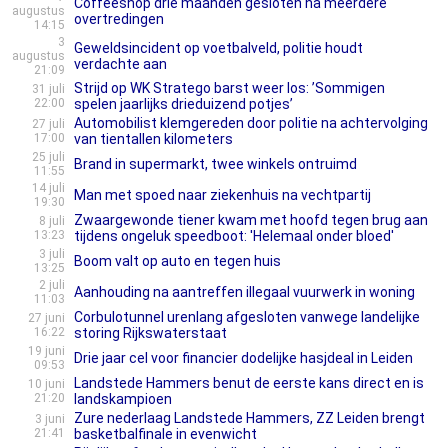
Coffeeshop drie maanden gesloten na meerdere
augustus
overtredingen
14:15
3
Geweldsincident op voetbalveld, politie houdt
augustus
verdachte aan
21:09
Strijd op WK Stratego barst weer los: ’Sommigen
31 juli
22:00
spelen jaarlijks drieduizend potjes’
Automobilist klemgereden door politie na achtervolging
27 juli
17:00
van tientallen kilometers
25 juli
Brand in supermarkt, twee winkels ontruimd
11:55
14 juli
Man met spoed naar ziekenhuis na vechtpartij
19:30
Zwaargewonde tiener kwam met hoofd tegen brug aan
8 juli
13:23
tijdens ongeluk speedboot: 'Helemaal onder bloed'
3 juli
Boom valt op auto en tegen huis
13:25
2 juli
Aanhouding na aantreffen illegaal vuurwerk in woning
11:03
Corbulotunnel urenlang afgesloten vanwege landelijke
27 juni
16:22
storing Rijkswaterstaat
19 juni
Drie jaar cel voor financier dodelijke hasjdeal in Leiden
09:53
Landstede Hammers benut de eerste kans direct en is
10 juni
21:20
landskampioen
Zure nederlaag Landstede Hammers, ZZ Leiden brengt
3 juni
21:41
basketbalfinale in evenwicht