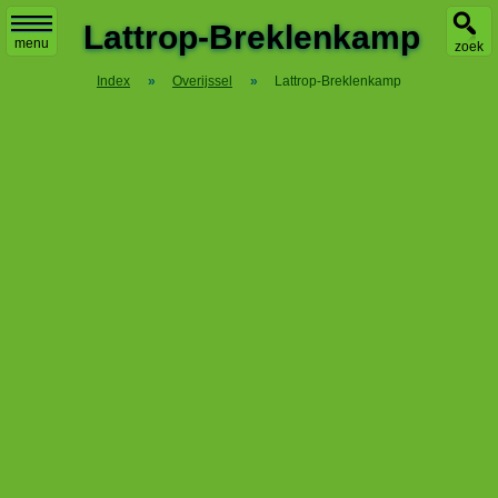
Lattrop-Breklenkamp
menu
zoek
Index
»
Overijssel
»
Lattrop-Breklenkamp