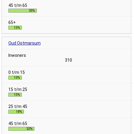
35%
15%
Oud Ootmarsum
310
15%
15%
18%
32%