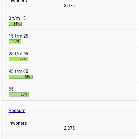
3.075
14%
13%
22%
28%
23%
Rossum
2.375