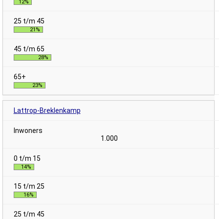
12%
21%
28%
23%
Lattrop-Breklenkamp
1.000
14%
16%