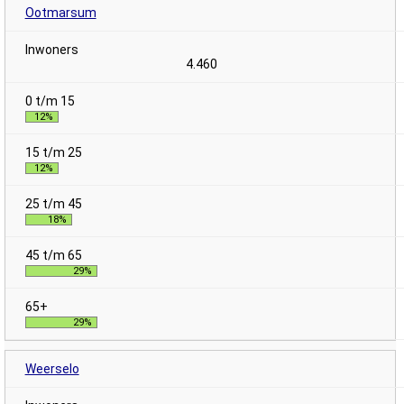
Ootmarsum
4.460
12%
12%
18%
29%
29%
Weerselo