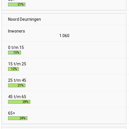
21%
Noord Deurningen
1.060
15%
12%
21%
28%
24%