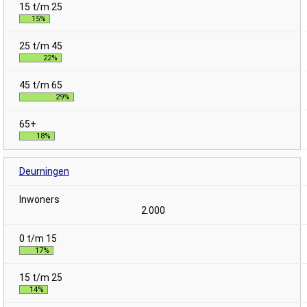
15%
22%
29%
18%
Deurningen
2.000
17%
14%