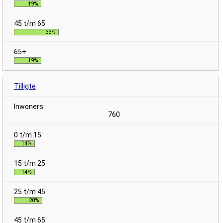
19%
33%
19%
Tilligte
760
14%
14%
20%