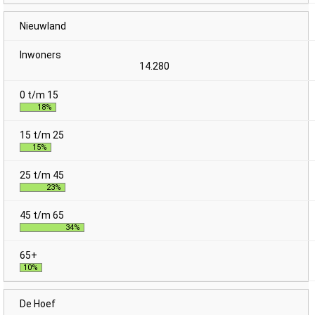
Nieuwland
14.280
18%
15%
23%
34%
10%
De Hoef