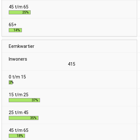
25%
14%
Eemkwartier
415
2%
37%
35%
18%