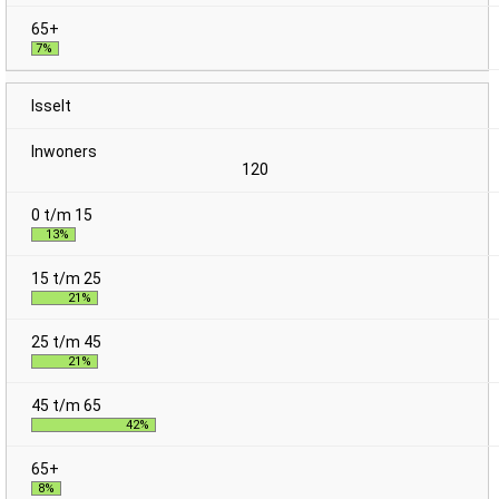
7%
Isselt
120
13%
21%
21%
42%
8%