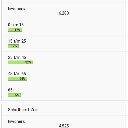
6.200
17%
12%
32%
24%
15%
Schothorst-Zuid
4.525