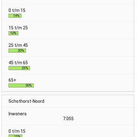
14%
10%
20%
25%
30%
Schothorst-Noord
7.055
15%