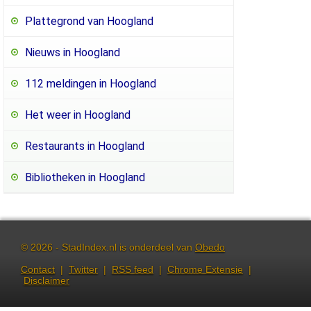
Plattegrond van Hoogland
Nieuws in Hoogland
112 meldingen in Hoogland
Het weer in Hoogland
Restaurants in Hoogland
Bibliotheken in Hoogland
© 2026 - StadIndex.nl is onderdeel van
Obedo
Contact
|
Twitter
|
RSS feed
|
Chrome Extensie
|
Disclaimer