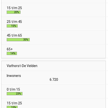
20%
15%
35%
14%
Vathorst-De Velden
6.720
23%
15%