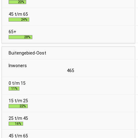
20%
24%
28%
Buitengebied-Oost
465
11%
22%
16%