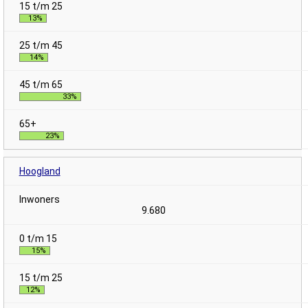
13%
14%
33%
23%
Hoogland
9.680
15%
12%