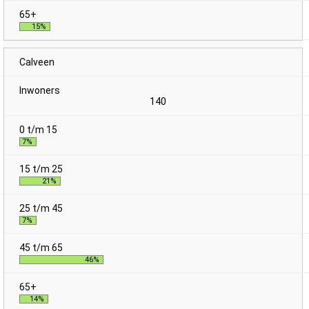
15%
Calveen
140
7%
21%
7%
46%
14%