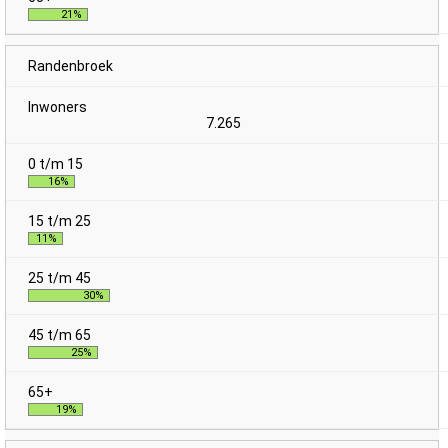
21%
Randenbroek
7.265
16%
11%
30%
25%
19%