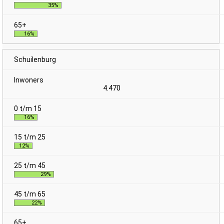
35%
16%
Schuilenburg
4.470
16%
12%
29%
22%