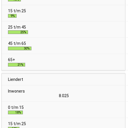
9%
25%
30%
21%
Liendert
8.025
18%