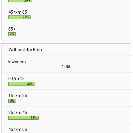
29%
27%
7%
Vathorst-De Bron
4.060
33%
8%
38%