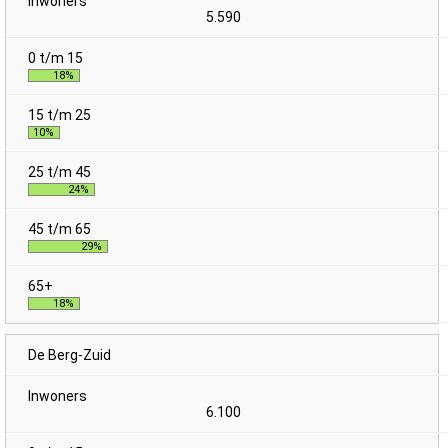
5.590
18%
10%
24%
29%
18%
De Berg-Zuid
6.100