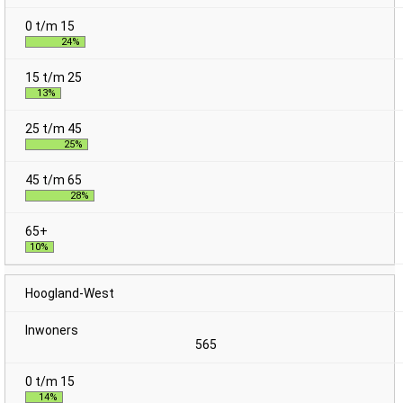
24%
13%
25%
28%
10%
Hoogland-West
565
14%