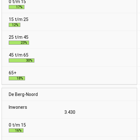
17%
12%
23%
30%
18%
De Berg-Noord
3.430
16%