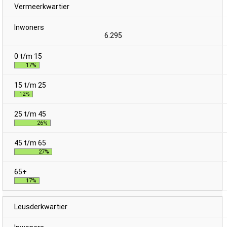
Vermeerkwartier
6.295
17%
12%
26%
27%
17%
Leusderkwartier