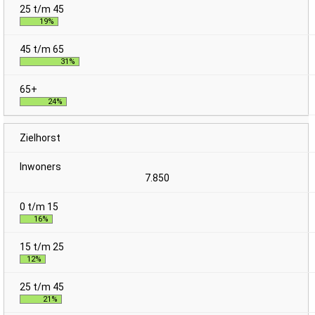
19%
31%
24%
Zielhorst
7.850
16%
12%
21%