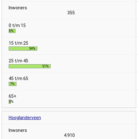
355
6%
34%
51%
7%
0%
Hooglanderveen
4.910