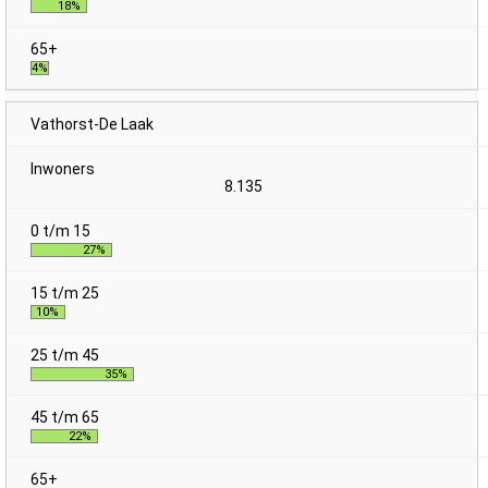
18%
4%
Vathorst-De Laak
8.135
27%
10%
35%
22%