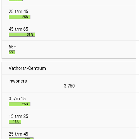
25%
31%
5%
Vathorst-Centrum
3.760
25%
13%