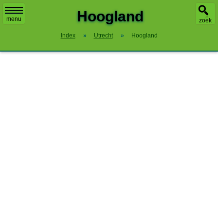
Hoogland
menu
zoek
Index
»
Utrecht
»
Hoogland