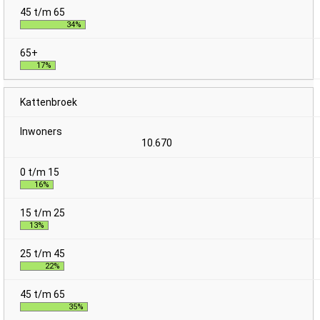
34%
17%
Kattenbroek
10.670
16%
13%
22%
35%