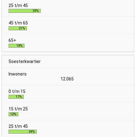
39%
21%
18%
Soesterkwartier
12.065
17%
10%
34%