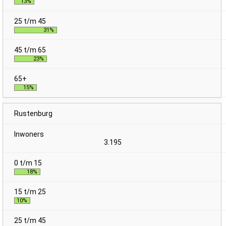
13%
31%
23%
15%
Rustenburg
3.195
18%
10%