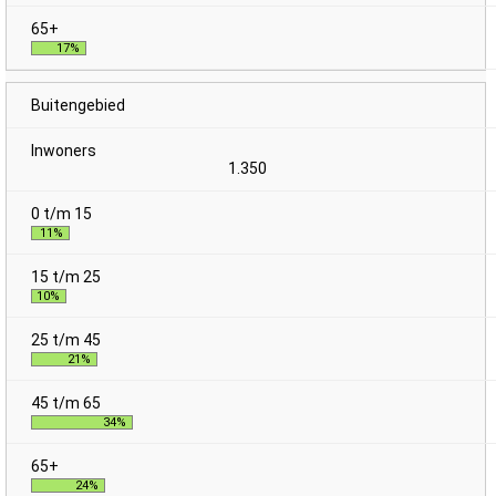
17%
Buitengebied
1.350
11%
10%
21%
34%
24%