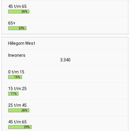
26%
22%
Hillegom West
3.340
16%
11%
26%
29%