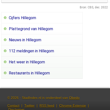
Bron: CBS, dec. 2022
Cijfers Hillegom
Plattegrond van Hillegom
Nieuws in Hillegom
112 meldingen in Hillegom
Het weer in Hillegom
Restaurants in Hillegom
© 2026 - StadIndex.nl is onderdeel van
Obedo
Contact
|
Twitter
|
RSS feed
|
Chrome Extensie
|
Disclaimer