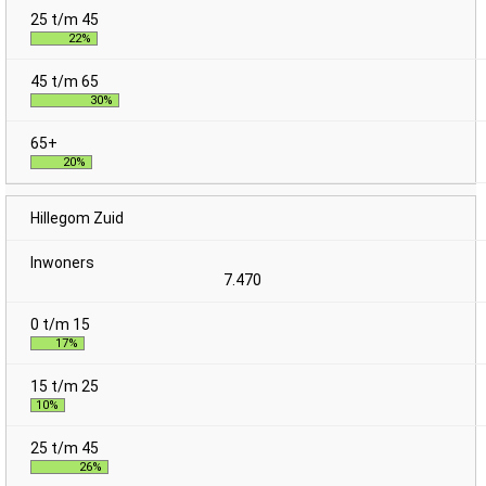
22%
30%
20%
Hillegom Zuid
7.470
17%
10%
26%