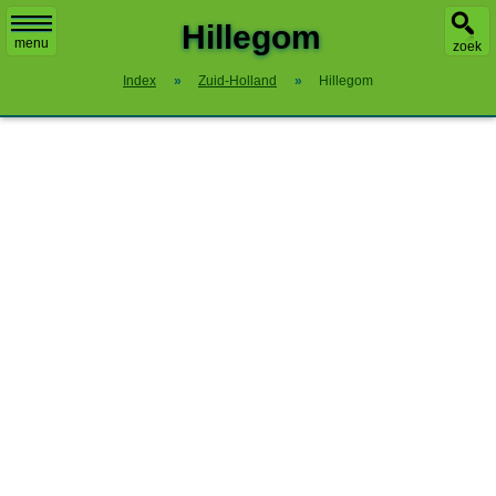
Hillegom
menu
zoek
Index
»
Zuid-Holland
»
Hillegom