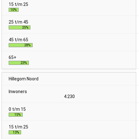
10%
25%
28%
23%
Hillegom Noord
4.230
15%
13%