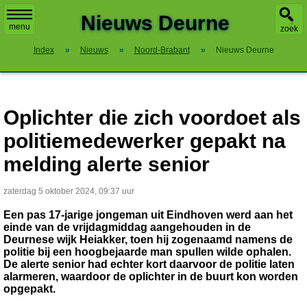
X
Nieuws Deurne
menu
zoek
Index
»
Nieuws
»
Noord-Brabant
»
Nieuws Deurne
Oplichter die zich voordoet als
politiemedewerker gepakt na
melding alerte senior
zaterdag 5 oktober 2024, 09:37 uur
Een pas 17-jarige jongeman uit Eindhoven werd aan het
einde van de vrijdagmiddag aangehouden in de
Deurnese wijk Heiakker, toen hij zogenaamd namens de
politie bij een hoogbejaarde man spullen wilde ophalen.
De alerte senior had echter kort daarvoor de politie laten
alarmeren, waardoor de oplichter in de buurt kon worden
opgepakt.