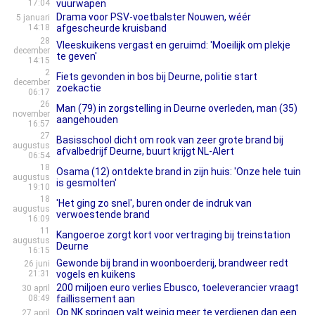
17:04
vuurwapen
Drama voor PSV-voetbalster Nouwen, wéér
5 januari
14:18
afgescheurde kruisband
28
Vleeskuikens vergast en geruimd: 'Moeilijk om plekje
december
te geven'
14:15
2
Fiets gevonden in bos bij Deurne, politie start
december
zoekactie
06:17
26
Man (79) in zorgstelling in Deurne overleden, man (35)
november
aangehouden
16:57
27
Basisschool dicht om rook van zeer grote brand bij
augustus
afvalbedrijf Deurne, buurt krijgt NL-Alert
06:54
18
Osama (12) ontdekte brand in zijn huis: 'Onze hele tuin
augustus
is gesmolten'
19:10
18
'Het ging zo snel', buren onder de indruk van
augustus
verwoestende brand
16:09
11
Kangoeroe zorgt kort voor vertraging bij treinstation
augustus
Deurne
16:15
Gewonde bij brand in woonboerderij, brandweer redt
26 juni
21:31
vogels en kuikens
200 miljoen euro verlies Ebusco, toeleverancier vraagt
30 april
08:49
faillissement aan
Op NK springen valt weinig meer te verdienen dan een
27 april