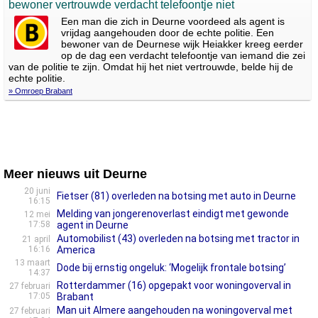
bewoner vertrouwde verdacht telefoontje niet
Een man die zich in Deurne voordeed als agent is
vrijdag aangehouden door de echte politie. Een
bewoner van de Deurnese wijk Heiakker kreeg eerder
op de dag een verdacht telefoontje van iemand die zei
van de politie te zijn. Omdat hij het niet vertrouwde, belde hij de
echte politie.
» Omroep Brabant
Meer nieuws uit Deurne
20 juni
Fietser (81) overleden na botsing met auto in Deurne
16:15
Melding van jongerenoverlast eindigt met gewonde
12 mei
17:58
agent in Deurne
Automobilist (43) overleden na botsing met tractor in
21 april
16:16
America
13 maart
Dode bij ernstig ongeluk: ‘Mogelijk frontale botsing’
14:37
Rotterdammer (16) opgepakt voor woningoverval in
27 februari
17:05
Brabant
Man uit Almere aangehouden na woningoverval met
27 februari