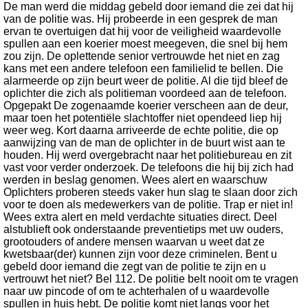
De man werd die middag gebeld door iemand die zei dat hij
van de politie was. Hij probeerde in een gesprek de man
ervan te overtuigen dat hij voor de veiligheid waardevolle
spullen aan een koerier moest meegeven, die snel bij hem
zou zijn. De oplettende senior vertrouwde het niet en zag
kans met een andere telefoon een familielid te bellen. Die
alarmeerde op zijn beurt weer de politie. Al die tijd bleef de
oplichter die zich als politieman voordeed aan de telefoon.
Opgepakt De zogenaamde koerier verscheen aan de deur,
maar toen het potentiële slachtoffer niet opendeed liep hij
weer weg. Kort daarna arriveerde de echte politie, die op
aanwijzing van de man de oplichter in de buurt wist aan te
houden. Hij werd overgebracht naar het politiebureau en zit
vast voor verder onderzoek. De telefoons die hij bij zich had
werden in beslag genomen. Wees alert en waarschuw
Oplichters proberen steeds vaker hun slag te slaan door zich
voor te doen als medewerkers van de politie. Trap er niet in!
Wees extra alert en meld verdachte situaties direct. Deel
alstublieft ook onderstaande preventietips met uw ouders,
grootouders of andere mensen waarvan u weet dat ze
kwetsbaar(der) kunnen zijn voor deze criminelen. Bent u
gebeld door iemand die zegt van de politie te zijn en u
vertrouwt het niet? Bel 112. De politie belt nooit om te vragen
naar uw pincode of om te achterhalen of u waardevolle
spullen in huis hebt. De politie komt niet langs voor het