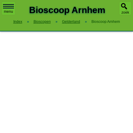
X
Bioscoop Arnhem
menu
zoek
Index
»
Bioscopen
»
Gelderland
»
Bioscoop Arnhem