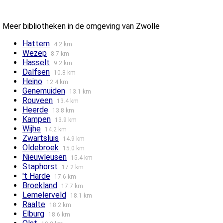
Meer bibliotheken in de omgeving van Zwolle
Hattem
4.2 km
Wezep
8.7 km
Hasselt
9.2 km
Dalfsen
10.8 km
Heino
12.4 km
Genemuiden
13.1 km
Rouveen
13.4 km
Heerde
13.8 km
Kampen
13.9 km
Wijhe
14.2 km
Zwartsluis
14.9 km
Oldebroek
15.0 km
Nieuwleusen
15.4 km
Staphorst
17.2 km
't Harde
17.6 km
Broekland
17.7 km
Lemelerveld
18.1 km
Raalte
18.2 km
Elburg
18.6 km