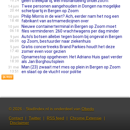
10:24
geen steekpartij, wel mishandeling onderzocht
Twee personen aangehouden in Dongen na mogelijke
14 juni
20:44
schietpartij in Bergen op Zoom
Philip Morris in de wiet? Ach, eerder nam het nog een
10 juni
18:48
fabrikant van astmamedicijnen over
Nieuwe containerterminal in Bergen op Zoom moet
10 juni
06:18
files verminderen: 260 vrachtwagens per dag minder
Auto’s botsen allebei tegen boom bij ongeval in Bergen
9 juni
06:09
op Zoom, bestuurder naar ziekenhuis
Gratis concertreeks Brand Parkies houdt het deze
5 juni
17:40
zomer even voor gezien
Opnamestop opgeheven: Het Adriano Huis gaat verder
3 juni
18:30
als Jan Borghoutsplein
Man (23) zwaait met mes op plein in Bergen op Zoom
31 mei
13:51
en slaat op de vlucht voor politie
© 2026 - StadIndex.nl is onderdeel van
Obedo
Contact
|
Twitter
|
RSS feed
|
Chrome Extensie
|
Disclaimer