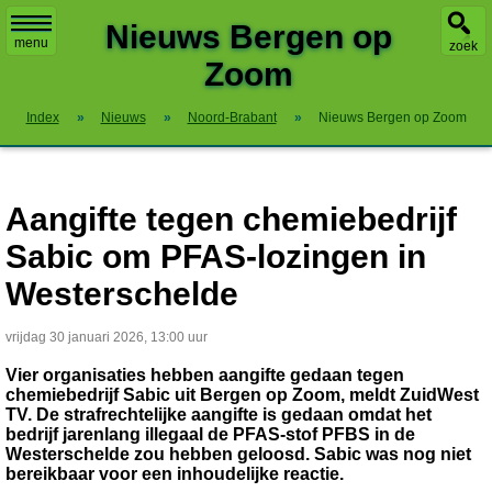
X
Nieuws Bergen op
menu
zoek
Zoom
Index
»
Nieuws
»
Noord-Brabant
»
Nieuws Bergen op Zoom
Aangifte tegen chemiebedrijf
Sabic om PFAS-lozingen in
Westerschelde
vrijdag 30 januari 2026, 13:00 uur
Vier organisaties hebben aangifte gedaan tegen
chemiebedrijf Sabic uit Bergen op Zoom, meldt ZuidWest
TV. De strafrechtelijke aangifte is gedaan omdat het
bedrijf jarenlang illegaal de PFAS-stof PFBS in de
Westerschelde zou hebben geloosd. Sabic was nog niet
bereikbaar voor een inhoudelijke reactie.