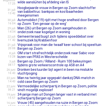
augustus
wilde aansluiten bij afdeling van IS
17:25
Hoogbejaarde vrouw in Bergen op Zoom slachtoffer
31 juli
van babbeltruc: bankpas en kostbaarheden
13:42
meegenomen
Automobilist (19) rijdt met hoge snelheid door Bergen
30 juli
16:04
op Zoom: ‘Een gevaar op de weg’
Man (26) uit Bergen op Zoom aangehouden in
29 juli
14:34
onderzoek naar kogelgat in woning
Gemeenteraad buigt zich tijdens spoeddebat over
22 juli
11:42
livemuziek bij Krabbenfoor
Vrijspraak voor man die twaalf keer schoot bij speeltuin
21 juli
20:08
Bergen op Zoom
OM start strafrechtelijk onderzoek naar Sabic voor
8 juli
13:28
lozen van PFAS in Westerschelde
Bergen op Zoom / Rilland - Ruim 100 bekeuringen
3 juli
08:17
tijdens grote verkeerscontrole op A58 en A4
Dronken bestuurder bijt agent in been na mislukte
26 juni
16:43
vluchtpoging
Man na twintig jaar opgepakt dankzij DNA-match in
22 juni
14:43
cold case Bergen op Zoom
Vermoedelijke schietpartij in Bergen op Zoom, politie
22 juni
06:21
vindt mogelijk explosief
34-jarige man uit Dongen langer vast in verband met
19 juni
15:57
schietpartij Bergen op Zoom
Vrouw (45) aangehouden na ruzie in Bergen op Zoom:
16 juni