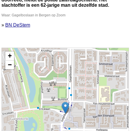
slachtoffer is een 62-jarige man uit dezelfde stad.
Waar: Gagelboslaan in Bergen op Zoom
»
BN DeStem
Kaart nieuws Bergen op Zoom. Locatie nieuws: 51.49390 / 4.31038
+
Gagelboslaan
−