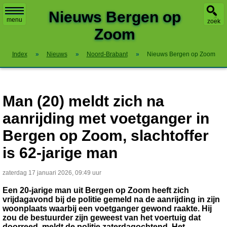
X
Nieuws Bergen op
menu
zoek
Zoom
Index
»
Nieuws
»
Noord-Brabant
»
Nieuws Bergen op Zoom
Man (20) meldt zich na
aanrijding met voetganger in
Bergen op Zoom, slachtoffer
is 62-jarige man
zaterdag 17 januari 2026, 09:49 uur
Een 20-jarige man uit Bergen op Zoom heeft zich
vrijdagavond bij de politie gemeld na de aanrijding in zijn
woonplaats waarbij een voetganger gewond raakte. Hij
zou de bestuurder zijn geweest van het voertuig dat
doorreed, meldt de politie zaterdagochtend. Het