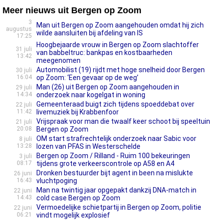
Meer nieuws uit Bergen op Zoom
3
Man uit Bergen op Zoom aangehouden omdat hij zich
augustus
wilde aansluiten bij afdeling van IS
17:25
Hoogbejaarde vrouw in Bergen op Zoom slachtoffer
31 juli
van babbeltruc: bankpas en kostbaarheden
13:42
meegenomen
Automobilist (19) rijdt met hoge snelheid door Bergen
30 juli
16:04
op Zoom: ‘Een gevaar op de weg’
Man (26) uit Bergen op Zoom aangehouden in
29 juli
14:34
onderzoek naar kogelgat in woning
Gemeenteraad buigt zich tijdens spoeddebat over
22 juli
11:42
livemuziek bij Krabbenfoor
Vrijspraak voor man die twaalf keer schoot bij speeltuin
21 juli
20:08
Bergen op Zoom
OM start strafrechtelijk onderzoek naar Sabic voor
8 juli
13:28
lozen van PFAS in Westerschelde
Bergen op Zoom / Rilland - Ruim 100 bekeuringen
3 juli
08:17
tijdens grote verkeerscontrole op A58 en A4
Dronken bestuurder bijt agent in been na mislukte
26 juni
16:43
vluchtpoging
Man na twintig jaar opgepakt dankzij DNA-match in
22 juni
14:43
cold case Bergen op Zoom
Vermoedelijke schietpartij in Bergen op Zoom, politie
22 juni
06:21
vindt mogelijk explosief