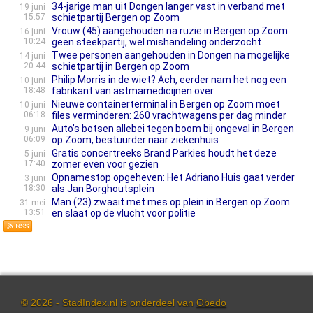
34-jarige man uit Dongen langer vast in verband met
19 juni
15:57
schietpartij Bergen op Zoom
Vrouw (45) aangehouden na ruzie in Bergen op Zoom:
16 juni
10:24
geen steekpartij, wel mishandeling onderzocht
Twee personen aangehouden in Dongen na mogelijke
14 juni
20:44
schietpartij in Bergen op Zoom
Philip Morris in de wiet? Ach, eerder nam het nog een
10 juni
18:48
fabrikant van astmamedicijnen over
Nieuwe containerterminal in Bergen op Zoom moet
10 juni
06:18
files verminderen: 260 vrachtwagens per dag minder
Auto’s botsen allebei tegen boom bij ongeval in Bergen
9 juni
06:09
op Zoom, bestuurder naar ziekenhuis
Gratis concertreeks Brand Parkies houdt het deze
5 juni
17:40
zomer even voor gezien
Opnamestop opgeheven: Het Adriano Huis gaat verder
3 juni
18:30
als Jan Borghoutsplein
Man (23) zwaait met mes op plein in Bergen op Zoom
31 mei
13:51
en slaat op de vlucht voor politie
© 2026 - StadIndex.nl is onderdeel van
Obedo