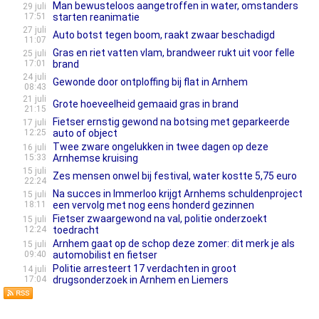
Man bewusteloos aangetroffen in water, omstanders
29 juli
17:51
starten reanimatie
27 juli
Auto botst tegen boom, raakt zwaar beschadigd
11:07
Gras en riet vatten vlam, brandweer rukt uit voor felle
25 juli
17:01
brand
24 juli
Gewonde door ontploffing bij flat in Arnhem
08:43
21 juli
Grote hoeveelheid gemaaid gras in brand
21:15
Fietser ernstig gewond na botsing met geparkeerde
17 juli
12:25
auto of object
Twee zware ongelukken in twee dagen op deze
16 juli
15:33
Arnhemse kruising
15 juli
Zes mensen onwel bij festival, water kostte 5,75 euro
22:24
Na succes in Immerloo krijgt Arnhems schuldenproject
15 juli
18:11
een vervolg met nog eens honderd gezinnen
Fietser zwaargewond na val, politie onderzoekt
15 juli
12:24
toedracht
Arnhem gaat op de schop deze zomer: dit merk je als
15 juli
09:40
automobilist en fietser
Politie arresteert 17 verdachten in groot
14 juli
17:04
drugsonderzoek in Arnhem en Liemers