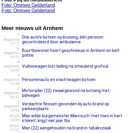
Foto: Omroep Gelderland
Foto: Omroep Gelderland
Meer nieuws uit Arnhem
7
Drie auto’s botsen op kruising, één persoon
augustus
gecontroleerd door ambulance
17:11
6
Buurtbewoner hoort geschreeuw in Arnhem en belt
augustus
politie
10:13
4
Vuilniswagen lost lading na smeulend grofvuil
augustus
16:09
4
Personenauto en vrachtwagen botsen
augustus
15:34
2
Motorrijder (22) zwaargewond na botsing met
augustus
pijlwagen
16:33
2
Verdachte flessen gevonden bij auto brand op
augustus
parkeerplaats
10:53
Man wilde burgemeester Marcouch ‘met mes in hart
30 juli
16:05
steken’, krijgt vier jaar tbs
30 juli
Man (22) aangehouden na brand in tabakszaak
11:02