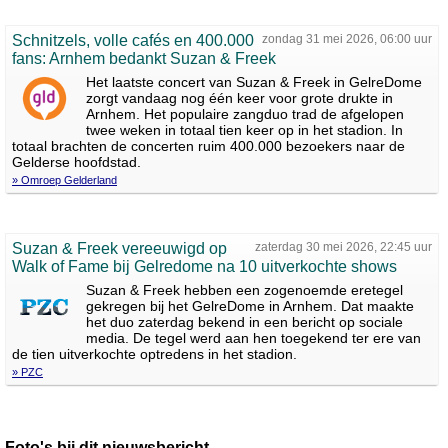
Schnitzels, volle cafés en 400.000
zondag 31 mei 2026, 06:00 uur
fans: Arnhem bedankt Suzan & Freek
Het laatste concert van Suzan & Freek in GelreDome
zorgt vandaag nog één keer voor grote drukte in
Arnhem. Het populaire zangduo trad de afgelopen
twee weken in totaal tien keer op in het stadion. In
totaal brachten de concerten ruim 400.000 bezoekers naar de
Gelderse hoofdstad.
» Omroep Gelderland
Suzan & Freek vereeuwigd op
zaterdag 30 mei 2026, 22:45 uur
Walk of Fame bij Gelredome na 10 uitverkochte shows
Suzan & Freek hebben een zogenoemde eretegel
gekregen bij het GelreDome in Arnhem. Dat maakte
het duo zaterdag bekend in een bericht op sociale
media. De tegel werd aan hen toegekend ter ere van
de tien uitverkochte optredens in het stadion.
» PZC
Foto's bij dit nieuwsbericht