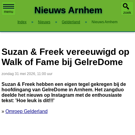
X
Nieuws Arnhem
menu
zoek
Index
»
Nieuws
»
Gelderland
»
Nieuws Arnhem
Suzan & Freek vereeuwigd op
Walk of Fame bij GelreDome
zondag 31 mei 2026, 11:00 uur
Suzan & Freek hebben een eigen tegel gekregen bij de
hoofdingang van GelreDome in Arnhem. Het zangduo
deelde het nieuws op Instagram met de enthousiaste
tekst: 'Hoe leuk is dit!!!'
»
Omroep Gelderland