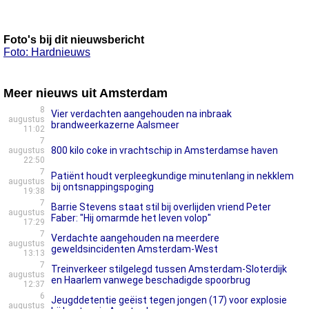
Foto's bij dit nieuwsbericht
Foto: Hardnieuws
Meer nieuws uit Amsterdam
8
Vier verdachten aangehouden na inbraak
augustus
brandweerkazerne Aalsmeer
11:02
7
800 kilo coke in vrachtschip in Amsterdamse haven
augustus
22:50
7
Patiënt houdt verpleegkundige minutenlang in nekklem
augustus
bij ontsnappingspoging
19:38
7
Barrie Stevens staat stil bij overlijden vriend Peter
augustus
Faber: "Hij omarmde het leven volop"
17:29
7
Verdachte aangehouden na meerdere
augustus
geweldsincidenten Amsterdam-West
13:13
7
Treinverkeer stilgelegd tussen Amsterdam-Sloterdijk
augustus
en Haarlem vanwege beschadigde spoorbrug
12:37
6
Jeugddetentie geëist tegen jongen (17) voor explosie
augustus