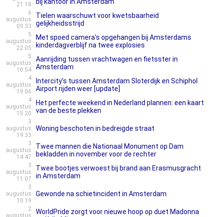
bij kantoor in Amsterdam
21:18
6
Tielen waarschuwt voor kwetsbaarheid
augustus
gelijkheidsstrijd
09:33
5
Met spoed camera's opgehangen bij Amsterdams
augustus
kinderdagverblijf na twee explosies
22:05
5
Aanrijding tussen vrachtwagen en fietsster in
augustus
Amsterdam
10:54
4
Intercity’s tussen Amsterdam Sloterdijk en Schiphol
augustus
Airport rijden weer [update]
19:06
4
Het perfecte weekend in Nederland plannen: een kaart
augustus
van de beste plekken
15:20
3
Woning beschoten in bedreigde straat
augustus
19:33
3
Twee mannen die Nationaal Monument op Dam
augustus
bekladden in november voor de rechter
14:47
3
Twee bootjes verwoest bij brand aan Erasmusgracht
augustus
in Amsterdam
11:07
3
Gewonde na schietincident in Amsterdam
augustus
10:19
2
WorldPride zorgt voor nieuwe hoop op duet Madonna
augustus