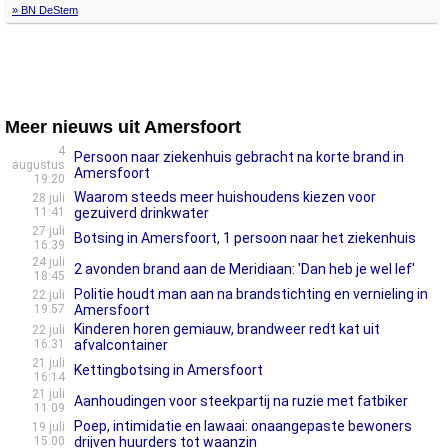
» BN DeStem
Meer nieuws uit Amersfoort
4
Persoon naar ziekenhuis gebracht na korte brand in
augustus
Amersfoort
19:20
Waarom steeds meer huishoudens kiezen voor
28 juli
11:41
gezuiverd drinkwater
27 juli
Botsing in Amersfoort, 1 persoon naar het ziekenhuis
16:39
24 juli
2 avonden brand aan de Meridiaan: 'Dan heb je wel lef'
18:45
Politie houdt man aan na brandstichting en vernieling in
22 juli
19:57
Amersfoort
Kinderen horen gemiauw, brandweer redt kat uit
22 juli
16:31
afvalcontainer
21 juli
Kettingbotsing in Amersfoort
16:14
21 juli
Aanhoudingen voor steekpartij na ruzie met fatbiker
11:09
Poep, intimidatie en lawaai: onaangepaste bewoners
19 juli
15:00
drijven huurders tot waanzin