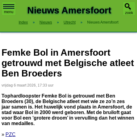
X
Nieuws Amersfoort
menu
zoek
Index
»
Nieuws
»
Utrecht
»
Nieuws Amersfoort
Femke Bol in Amersfoort
getrouwd met Belgische atleet
Ben Broeders
vrijdag 6 maart 2026, 17:33 uur
Tophardloopster Femke Bol is getrouwd met Ben
Broeders (30), de Belgische atleet met wie ze zo’n zes
jaar samen is. Het huwelijk vond plaats in Amersfoort, de
stad waar Bol in 2000 werd geboren. Met de bruiloft gaat
voor Bol een ‘grotere droom’ in vervulling dan het winnen
van medailles.
»
PZC