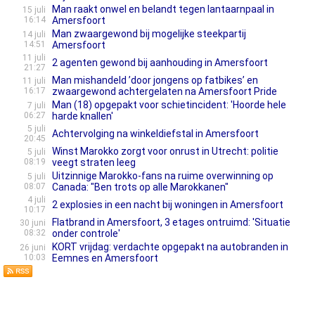
Man raakt onwel en belandt tegen lantaarnpaal in
15 juli
16:14
Amersfoort
Man zwaargewond bij mogelijke steekpartij
14 juli
14:51
Amersfoort
11 juli
2 agenten gewond bij aanhouding in Amersfoort
21:27
Man mishandeld ’door jongens op fatbikes’ en
11 juli
16:17
zwaargewond achtergelaten na Amersfoort Pride
Man (18) opgepakt voor schietincident: 'Hoorde hele
7 juli
06:27
harde knallen'
5 juli
Achtervolging na winkeldiefstal in Amersfoort
20:45
Winst Marokko zorgt voor onrust in Utrecht: politie
5 juli
08:19
veegt straten leeg
Uitzinnige Marokko-fans na ruime overwinning op
5 juli
08:07
Canada: "Ben trots op alle Marokkanen"
4 juli
2 explosies in een nacht bij woningen in Amersfoort
10:17
Flatbrand in Amersfoort, 3 etages ontruimd: 'Situatie
30 juni
08:32
onder controle'
KORT vrijdag: verdachte opgepakt na autobranden in
26 juni
10:03
Eemnes en Amersfoort