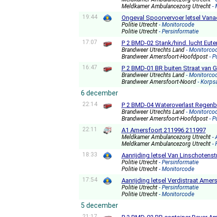
Meldkamer Ambulancezorg Utrecht
-
19:44
Ongeval Spoorvervoer letsel Van
Politie Utrecht
- Monitorcode
Politie Utrecht
- Persinformatie
17:07
P 2 BMD-02 Stank/hind. lucht Eut
Brandweer Utrechts Land
- Monitorco
Brandweer Amersfoort-Hoofdpost
- P
16:47
P 2 BMD-01 BR buiten Straat van G
Brandweer Utrechts Land
- Monitorco
Brandweer Amersfoort-Noord
- Korps
6 december
22:14
P 2 BMD-04 Wateroverlast Regen
Brandweer Utrechts Land
- Monitorco
Brandweer Amersfoort-Hoofdpost
- P
22:11
A1 Amersfoort 211996 211997
Meldkamer Ambulancezorg Utrecht
-
Meldkamer Ambulancezorg Utrecht
-
18:33
Aanrijding letsel Van Linschotens
Politie Utrecht
- Persinformatie
Politie Utrecht
- Monitorcode
17:54
Aanrijding letsel Verdistraat Amer
Politie Utrecht
- Persinformatie
Politie Utrecht
- Monitorcode
5 december
21:17