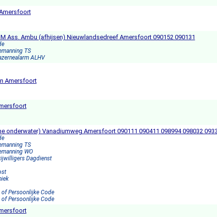
 Amersfoort
NM Ass. Ambu (afhijsen) Nieuwlandsedreef Amersfoort 090152 090131
de
Bemanning TS
Kazernealarm ALHV
an Amersfoort
Amersfoort
one onderwater) Vanadiumweg Amersfoort 090111 090411 098994 098032 093
de
Bemanning TS
Bemanning WO
rijwilligers Dagdienst
ost
niek
 of Persoonlijke Code
 of Persoonlijke Code
mersfoort