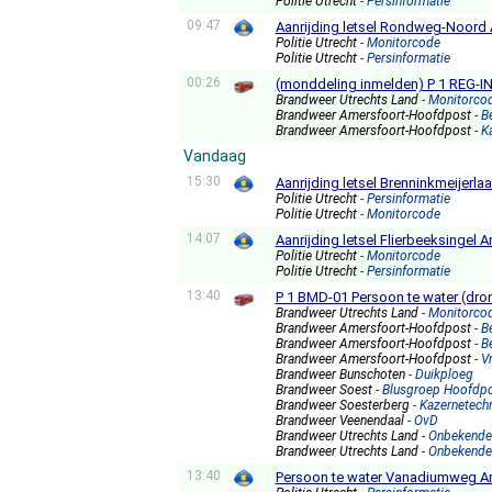
Politie Utrecht
- Persinformatie
09:47
Aanrijding letsel Rondweg-Noord
Politie Utrecht
- Monitorcode
Politie Utrecht
- Persinformatie
00:26
(monddeling inmelden) P 1 REG-I
Brandweer Utrechts Land
- Monitorco
Brandweer Amersfoort-Hoofdpost
- 
Brandweer Amersfoort-Hoofdpost
- 
Vandaag
15:30
Aanrijding letsel Brenninkmeijerla
Politie Utrecht
- Persinformatie
Politie Utrecht
- Monitorcode
14:07
Aanrijding letsel Flierbeeksingel 
Politie Utrecht
- Monitorcode
Politie Utrecht
- Persinformatie
13:40
P 1 BMD-01 Persoon te water (dr
Brandweer Utrechts Land
- Monitorco
Brandweer Amersfoort-Hoofdpost
- 
Brandweer Amersfoort-Hoofdpost
- 
Brandweer Amersfoort-Hoofdpost
- V
Brandweer Bunschoten
- Duikploeg
Brandweer Soest
- Blusgroep Hoofdp
Brandweer Soesterberg
- Kazernetech
Brandweer Veenendaal
- OvD
Brandweer Utrechts Land
- Onbekende
Brandweer Utrechts Land
- Onbekende
13:40
Persoon te water Vanadiumweg A