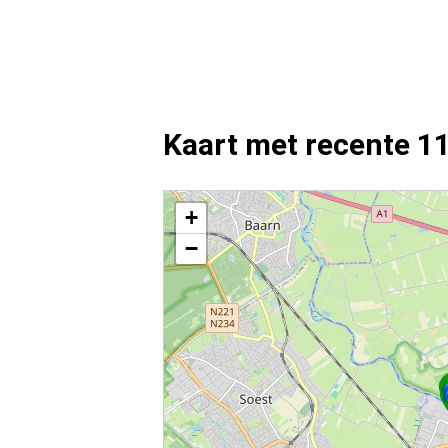
Kaart met recente 1
Kaart Amersfoort met de meest recente 112 melding
+
−