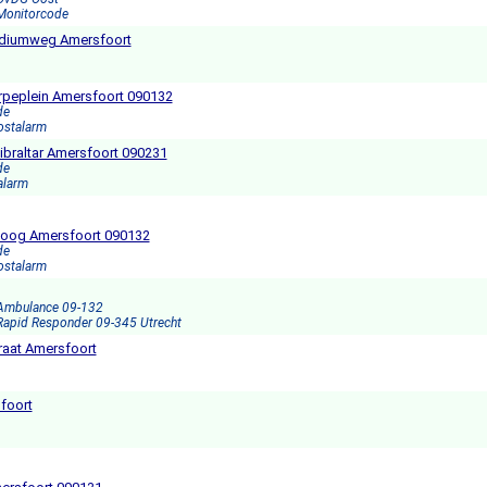
 Monitorcode
adiumweg Amersfoort
erpeplein Amersfoort 090132
de
ostalarm
ibraltar Amersfoort 090231
de
alarm
boog Amersfoort 090132
de
ostalarm
 Ambulance 09-132
 Rapid Responder 09-345 Utrecht
traat Amersfoort
sfoort