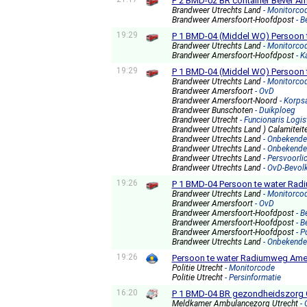
P 2 BMD-02 BR container Bever A
Brandweer Utrechts Land
- Monitorco
Brandweer Amersfoort-Hoofdpost
- 
19:29
P 1 BMD-04 (Middel WO) Persoon 
Brandweer Utrechts Land
- Monitorco
Brandweer Amersfoort-Hoofdpost
- 
19:29
P 1 BMD-04 (Middel WO) Persoon 
Brandweer Utrechts Land
- Monitorco
Brandweer Amersfoort
- OvD
Brandweer Amersfoort-Noord
- Korps
Brandweer Bunschoten
- Duikploeg
Brandweer Utrecht
- Funcionaris Logis
Brandweer Utrechts Land ) Calamiteit
Brandweer Utrechts Land
- Onbekende
Brandweer Utrechts Land
- Onbekende
Brandweer Utrechts Land
- Persvoorli
Brandweer Utrechts Land
- OvD-Bevol
19:26
P 1 BMD-04 Persoon te water Ra
Brandweer Utrechts Land
- Monitorco
Brandweer Amersfoort
- OvD
Brandweer Amersfoort-Hoofdpost
- 
Brandweer Amersfoort-Hoofdpost
- 
Brandweer Amersfoort-Hoofdpost
- P
Brandweer Utrechts Land
- Onbekende
19:26
Persoon te water Radiumweg Ame
Politie Utrecht
- Monitorcode
Politie Utrecht
- Persinformatie
16:20
P 1 BMD-04 BR gezondheidszorg 
Meldkamer Ambulancezorg Utrecht
-