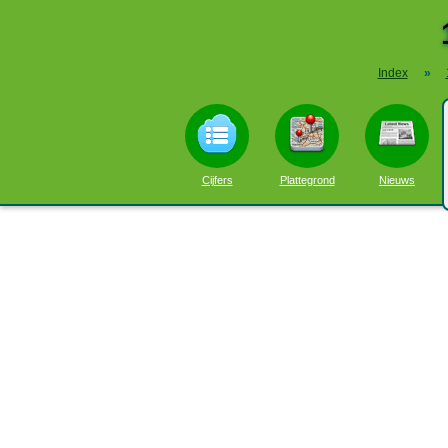
Index
»
Cijfers
Plattegrond
Nieuws