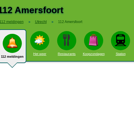
112 Amersfoort
112 meldingen
»
Utrecht
»
112 Amersfoort
Het weer
Restaurants
Koopzondagen
Station
112 meldingen