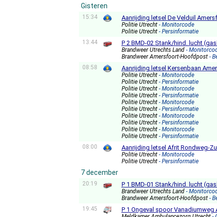
Gisteren
15:34
Aanrijding letsel De Velduil Amers
Politie Utrecht
- Monitorcode
Politie Utrecht
- Persinformatie
13:44
P 2 BMD-02 Stank/hind. lucht (gas
Brandweer Utrechts Land
- Monitorco
Brandweer Amersfoort-Hoofdpost
- 
08:58
Aanrijding letsel Kersenbaan Amer
Politie Utrecht
- Monitorcode
Politie Utrecht
- Persinformatie
Politie Utrecht
- Monitorcode
Politie Utrecht
- Persinformatie
Politie Utrecht
- Monitorcode
Politie Utrecht
- Persinformatie
Politie Utrecht
- Monitorcode
Politie Utrecht
- Persinformatie
Politie Utrecht
- Monitorcode
Politie Utrecht
- Persinformatie
08:00
Aanrijding letsel Afrit Rondweg-Z
Politie Utrecht
- Monitorcode
Politie Utrecht
- Persinformatie
7 december
20:19
P 1 BMD-01 Stank/hind. lucht (ga
Brandweer Utrechts Land
- Monitorco
Brandweer Amersfoort-Hoofdpost
- 
19:45
P 1 Ongeval spoor Vanadiumweg 
Meldkamer Ambulancezorg Utrecht
-