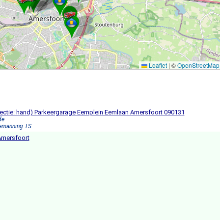
Leaflet
|
©
OpenStreetMap
ctie: hand) Parkeergarage Eemplein Eemlaan Amersfoort 090131
de
Bemanning TS
Amersfoort