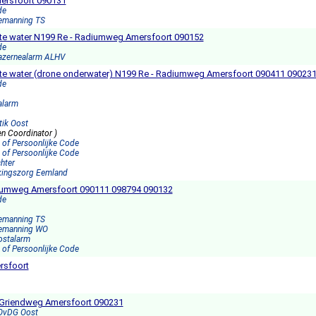
mersfoort 090131
de
Bemanning TS
te water N199 Re - Radiumweg Amersfoort 090152
de
Kazernealarm ALHV
te water (drone onderwater) N199 Re - Radiumweg Amersfoort 090411 09023
de
alarm
tik Oost
en Coordinator )
 of Persoonlijke Code
 of Persoonlijke Code
chter
kingszorg Eemland
diumweg Amersfoort 090111 098794 090132
de
Bemanning TS
Bemanning WO
ostalarm
 of Persoonlijke Code
rsfoort
Griendweg Amersfoort 090231
 OvDG Oost