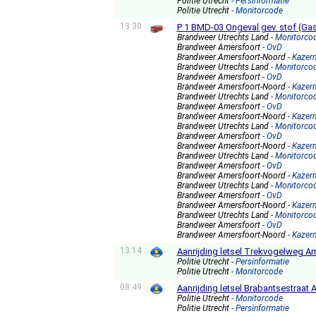
Politie Utrecht
- Persinformatie
Politie Utrecht
- Monitorcode
13:30
P 1 BMD-03 Ongeval gev. stof (Ga
Brandweer Utrechts Land
- Monitorco
Brandweer Amersfoort
- OvD
Brandweer Amersfoort-Noord
- Kazer
Brandweer Utrechts Land
- Monitorco
Brandweer Amersfoort
- OvD
Brandweer Amersfoort-Noord
- Kazer
Brandweer Utrechts Land
- Monitorco
Brandweer Amersfoort
- OvD
Brandweer Amersfoort-Noord
- Kazer
Brandweer Utrechts Land
- Monitorco
Brandweer Amersfoort
- OvD
Brandweer Amersfoort-Noord
- Kazer
Brandweer Utrechts Land
- Monitorco
Brandweer Amersfoort
- OvD
Brandweer Amersfoort-Noord
- Kazer
Brandweer Utrechts Land
- Monitorco
Brandweer Amersfoort
- OvD
Brandweer Amersfoort-Noord
- Kazer
Brandweer Utrechts Land
- Monitorco
Brandweer Amersfoort
- OvD
Brandweer Amersfoort-Noord
- Kazer
13:14
Aanrijding letsel Trekvogelweg A
Politie Utrecht
- Persinformatie
Politie Utrecht
- Monitorcode
08:49
Aanrijding letsel Brabantsestraat
Politie Utrecht
- Monitorcode
Politie Utrecht
- Persinformatie