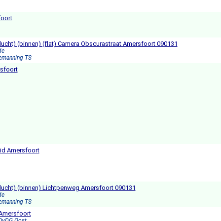
foort
lucht) (binnen) (flat) Camera Obscurastraat Amersfoort 090131
de
Bemanning TS
sfoort
uid Amersfoort
slucht) (binnen) Lichtpenweg Amersfoort 090131
de
Bemanning TS
Amersfoort
 OvDG Oost