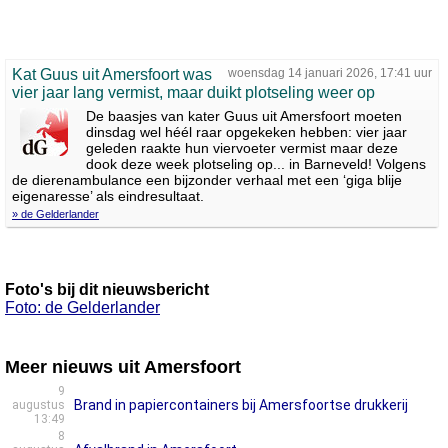
Kat Guus uit Amersfoort was
woensdag 14 januari 2026, 17:41 uur
vier jaar lang vermist, maar duikt plotseling weer op
De baasjes van kater Guus uit Amersfoort moeten
dinsdag wel héél raar opgekeken hebben: vier jaar
geleden raakte hun viervoeter vermist maar deze
dook deze week plotseling op... in Barneveld! Volgens
de dierenambulance een bijzonder verhaal met een ‘giga blije
eigenaresse’ als eindresultaat.
» de Gelderlander
Foto's bij dit nieuwsbericht
Foto: de Gelderlander
Meer nieuws uit Amersfoort
9
Brand in papiercontainers bij Amersfoortse drukkerij
augustus
13:49
8