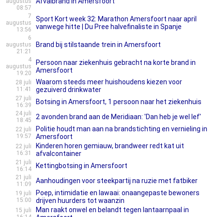
Afvalbrand in Amersfoort
augustus
08:57
7
Sport Kort week 32: Marathon Amersfoort naar april
augustus
vanwege hitte | Du Pree halvefinaliste in Spanje
13:56
6
Brand bij stilstaande trein in Amersfoort
augustus
21:21
4
Persoon naar ziekenhuis gebracht na korte brand in
augustus
Amersfoort
19:20
Waarom steeds meer huishoudens kiezen voor
28 juli
11:41
gezuiverd drinkwater
27 juli
Botsing in Amersfoort, 1 persoon naar het ziekenhuis
16:39
24 juli
2 avonden brand aan de Meridiaan: 'Dan heb je wel lef'
18:45
Politie houdt man aan na brandstichting en vernieling in
22 juli
19:57
Amersfoort
Kinderen horen gemiauw, brandweer redt kat uit
22 juli
16:31
afvalcontainer
21 juli
Kettingbotsing in Amersfoort
16:14
21 juli
Aanhoudingen voor steekpartij na ruzie met fatbiker
11:09
Poep, intimidatie en lawaai: onaangepaste bewoners
19 juli
15:00
drijven huurders tot waanzin
Man raakt onwel en belandt tegen lantaarnpaal in
15 juli