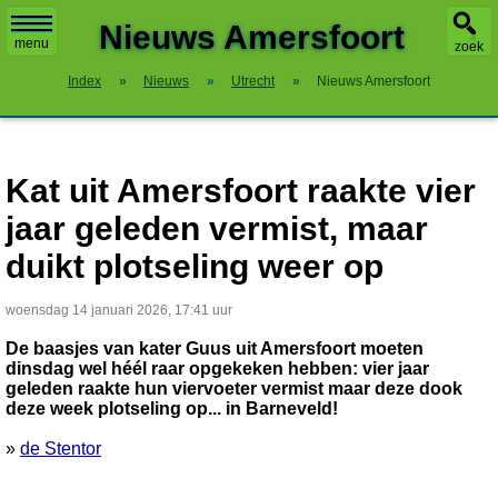
X
Nieuws Amersfoort
menu
zoek
Index
»
Nieuws
»
Utrecht
»
Nieuws Amersfoort
Kat uit Amersfoort raakte vier
jaar geleden vermist, maar
duikt plotseling weer op
woensdag 14 januari 2026, 17:41 uur
De baasjes van kater Guus uit Amersfoort moeten
dinsdag wel héél raar opgekeken hebben: vier jaar
geleden raakte hun viervoeter vermist maar deze dook
deze week plotseling op... in Barneveld!
»
de Stentor