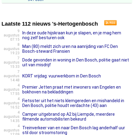
Laatste 112 nieuws 's-Hertogenbosch
9
In deze oude hijskraan kun je slapen, en je mag hem
augustus
nog zelf besturen ook
07:15
8
Man (80) meldt zich uren na aanrijding van FC Den
augustus
Bosch-steward Fransien
19:23
7
Dode gevonden in woning in Den Bosch, politie gaat niet
augustus
uit van misdrijf
15:33
7
KORT vrijdag: vuurwerkbom in Den Bosch
augustus
14:48
4
Premier Jetten praat met inwoners van Engelen en
augustus
bokhoven na bekladdingen
17:55
4
Fietsster uit het niets klemgereden en mishandeld in
augustus
Den Bosch, politie houdt verdachte (43) aan
16:52
4
Camper uitgebrand op A2 bij Liempde, meerdere
augustus
filmende automobilisten bekeurd
14:35
4
Treinverkeer van en naar Den Bosch lag anderhalf uur
augustus
stil door stroomstoring
12:09