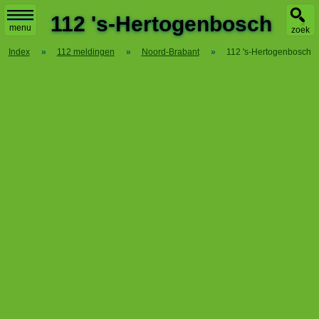
X
112 's-Hertogenbosch
menu
zoek
Index
»
112 meldingen
»
Noord-Brabant
»
112 's-Hertogenbosch