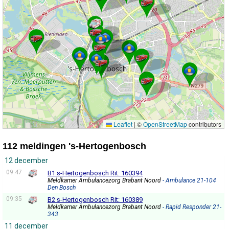
Leaflet
|
©
OpenStreetMap
contributors
112 meldingen 's-Hertogenbosch
12 december
09:47
B1 s-Hertogenbosch Rit: 160394
Meldkamer Ambulancezorg Brabant Noord
- Ambulance 21-104
Den Bosch
09:35
B2 s-Hertogenbosch Rit: 160389
Meldkamer Ambulancezorg Brabant Noord
- Rapid Responder 21-
343
11 december