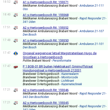
18:52
A1 s-Hertogenbosch Rit: 159371
Meldkamer Ambulancezorg Brabant Noord
- Ambulance 21-111
Oss
18:40
A1 s-Hertogenbosch Rit: 159368
Meldkamer Ambulancezorg Brabant Noord
- Rapid Responder 21-
341 Uden
17:51
A2 s-Hertogenbosch Rit: 159352
Meldkamer Ambulancezorg Brabant Noord
- Ambulance 21-107
Den Bosch
17:48
A1 s-Hertogenbosch Rit: 159350
Meldkamer Ambulancezorg Brabant Noord
- Ambulance 21-101
Den Bosch
17:47
Ongeval wegvervoer letsel Magistratenlaan Hugo de
Grootlaan s-Hertogenbosch
Politie Brabant Noord
- Persinformatie
17:47
P 1 BOB-01 BR buiten (elektrakast) Smirnoffstraat
Hondongstraat s-Hertogenbosch 212031
Brandweer S-Hertogenbosch
- Kazernealarm
Brandweer S-Hertogenbosch
- Monitorcode
Brandweer S-Hertogenbosch
- Lichtkrant
Brandweer S-Hertogenbosch
- Kazernetechniek
17:21
A2 s-Hertogenbosch Rit: 159346
Meldkamer Ambulancezorg Brabant Noord
- Rapid Responder 21-
343 Den BoschUden
17:21
A2 s-Hertogenbosch Rit: 159345
Meldkamer Ambulancezorg Brabant Noord
- Rapid Responder 21-
341 Uden