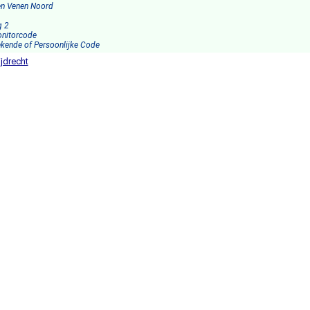
en Venen Noord
g 2
onitorcode
ekende of Persoonlijke Code
jdrecht