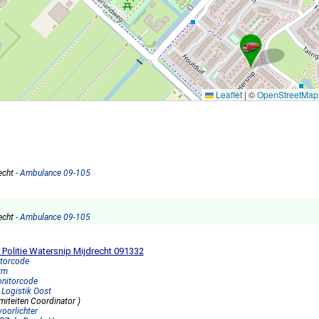
Leaflet
|
©
OpenStreetMap
echt
- Ambulance 09-105
echt
- Ambulance 09-105
 Politie Watersnip Mijdrecht 091332
itorcode
rm
onitorcode
 Logistik Oost
miteiten Coordinator )
voorlichter