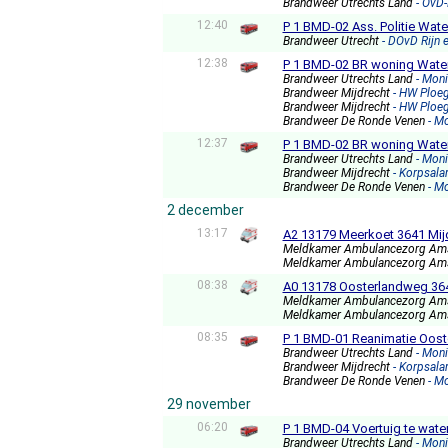
Brandweer Utrechts Land
- OvD
12:40
P 1 BMD-02 Ass. Politie Wat
Brandweer Utrecht
- DOvD Rijn 
12:38
P 1 BMD-02 BR woning Water
Brandweer Utrechts Land
- Mon
Brandweer Mijdrecht
- HW Ploe
Brandweer Mijdrecht
- HW Ploe
Brandweer De Ronde Venen
- M
12:37
P 1 BMD-02 BR woning Water
Brandweer Utrechts Land
- Mon
Brandweer Mijdrecht
- Korpsala
Brandweer De Ronde Venen
- M
2 december
13:17
A2 13179 Meerkoet 3641 Mij
Meldkamer Ambulancezorg Am
Meldkamer Ambulancezorg Am
08:38
A0 13178 Oosterlandweg 364
Meldkamer Ambulancezorg Am
Meldkamer Ambulancezorg Am
08:35
P 1 BMD-01 Reanimatie Oost
Brandweer Utrechts Land
- Mon
Brandweer Mijdrecht
- Korpsala
Brandweer De Ronde Venen
- M
29 november
06:20
P 1 BMD-04 Voertuig te wate
Brandweer Utrechts Land
- Mon