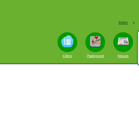
Index
»
Cijfers
Plattegrond
Nieuws