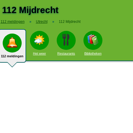
112 Mijdrecht
112 meldingen
»
Utrecht
»
112 Mijdrecht
Het weer
Restaurants
Bibliotheken
112 meldingen