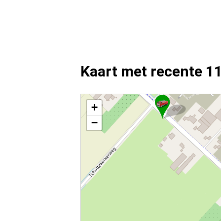
Kaart met recente 1
Kaart Mijdrecht met de meest recente 112 meldingen
+
−