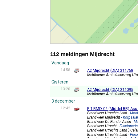
112 meldingen Mijdrecht
Vandaag
14:58
A2 Mijdrecht (DIA) 211758
Meldkamer Ambulancezorg Utr
Gisteren
13:20
A2 Mijdrecht (DIA) 211095
Meldkamer Ambulancezorg Utr
3 december
12:42
P 1 BMD-02 (Middel BR) Ass.
Brandweer Utrechts Land
- Mon
Brandweer Mijdrecht
- Korpsala
Brandweer De Ronde Venen
- M
Brandweer Utrecht
- Funcionaris
Brandweer Utrechts Land ) Cala
Brandweer Utrechts Land
- Pers