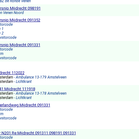
-BZ de Ronde Venen
ersnip Mijdrecht 098191
en Venen Noord
snip Mijdrecht 091352
itorcode
g 1
g 2
onitorcode
snip Mijdrecht 091331
itorcode
rm
onitorcode
drecht 112022
sterdam
- Ambulance 13-179 Amstelveen
sterdam
- Lichtkrant
1 Mijdrecht 111918
sterdam
- Ambulance 13-178 Amstelveen
sterdam
- Lichtkrant
erlandweg Mijdrecht 091331
itorcode
rm
onitorcode
r N201 Re Mijdrecht 091311 098191 091331
itorcode