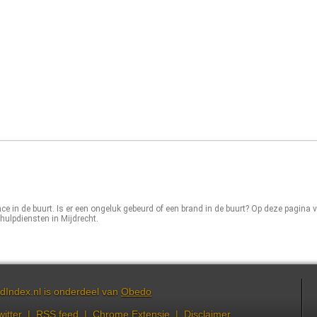
ce in de buurt. Is er een ongeluk gebeurd of een brand in de buurt? Op deze pagina v
hulpdiensten in Mijdrecht.
dIndex.nl is onderdeel van
Obedo
witter
|
RSS feed
|
Chrome Extensie
|
Disclaimer