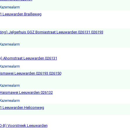
 Kazernealarm
 1 Leeuwarden Brailleweg
eting) Jelgerhuis GGZ Borniastraat Leeuwarden 026131 026193
 Kazernealarm
ie) Ahornstraat Leeuwarden 026131
 Kazernealarm
aismawei Leeuwarden 026193 026150
 Kazernealarm
e Haismawei Leeuwarden 026132
 Kazernealarm
 1 Leeuwarden Heliconweg
CO-B) Voorstreek Leeuwarden