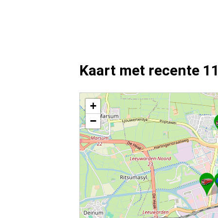
Kaart met recente 1
Kaart Leeuwarden met de meest recente 112 meldi
+
−