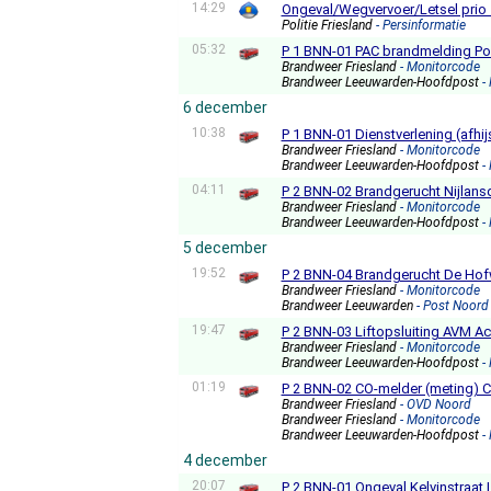
14:29
Ongeval/Wegvervoer/Letsel prio 
Politie Friesland
- Persinformatie
05:32
P 1 BNN-01 PAC brandmelding P
Brandweer Friesland
- Monitorcode
Brandweer Leeuwarden-Hoofdpost
-
6 december
10:38
P 1 BNN-01 Dienstverlening (afh
Brandweer Friesland
- Monitorcode
Brandweer Leeuwarden-Hoofdpost
-
04:11
P 2 BNN-02 Brandgerucht Nijlan
Brandweer Friesland
- Monitorcode
Brandweer Leeuwarden-Hoofdpost
-
5 december
19:52
P 2 BNN-04 Brandgerucht De Hof
Brandweer Friesland
- Monitorcode
Brandweer Leeuwarden
- Post Noord
19:47
P 2 BNN-03 Liftopsluiting AVM A
Brandweer Friesland
- Monitorcode
Brandweer Leeuwarden-Hoofdpost
-
01:19
P 2 BNN-02 CO-melder (meting) 
Brandweer Friesland
- OVD Noord
Brandweer Friesland
- Monitorcode
Brandweer Leeuwarden-Hoofdpost
-
4 december
20:07
P 2 BNN-01 Ongeval Kelvinstraa