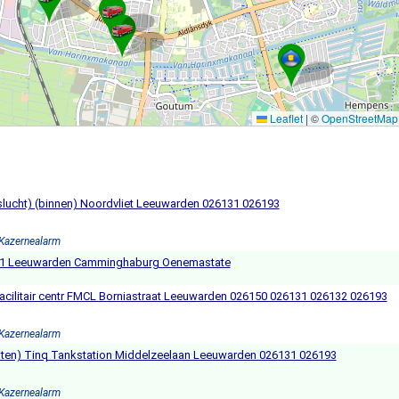
Leaflet
|
©
OpenStreetMap
aslucht) (binnen) Noordvliet Leeuwarden 026131 026193
 Kazernealarm
o 1 Leeuwarden Camminghaburg Oenemastate
cilitair centr FMCL Borniastraat Leeuwarden 026150 026131 026132 026193
 Kazernealarm
uiten) Tinq Tankstation Middelzeelaan Leeuwarden 026131 026193
 Kazernealarm