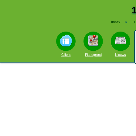
Index
»
11
Cijfers
Plattegrond
Nieuws