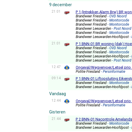
9 december
21:01
P 1 (Intrekken Alarm Brw) BR wo
Brandweer Friesland
- OVD Noord
Brandweer Friesland
- Monitorcode
Brandweer Friesland
- Monitorcode
Brandweer Leeuwarden
- Post Noord
Brandweer Friesland
- Monitorcode
Brandweer Leeuwarden-Hoofdpost
-
21:01
P 1 BNN-01 BR woning (dak) Ho
Brandweer Friesland
- OVD Noord
Brandweer Friesland
- Monitorcode
Brandweer Leeuwarden-Hoofdpost
-
Brandweer Leeuwarden
- Post Noord
12:47
Ongeval/Wegvervoer/Letsel prio
Politie Friesland
- Persinformatie
09:14
P 1 BNN-01 Liftopsluiting Eiken
Brandweer Friesland
- Monitorcode
Brandweer Leeuwarden-Hoofdpost
-
Vandaag
12:44
Ongeval/Wegvervoer/Letsel prio
Politie Friesland
- Persinformatie
Gisteren
21:44
P 2 BNN-01 Nacontrole Amelands
Brandweer Friesland
- Monitorcode
Brandweer Leeuwarden-Hoofdpost
-