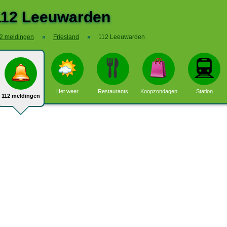
112 Leeuwarden
2 meldingen
»
Friesland
»
112 Leeuwarden
Het weer
Restaurants
Koopzondagen
Station
112 meldingen