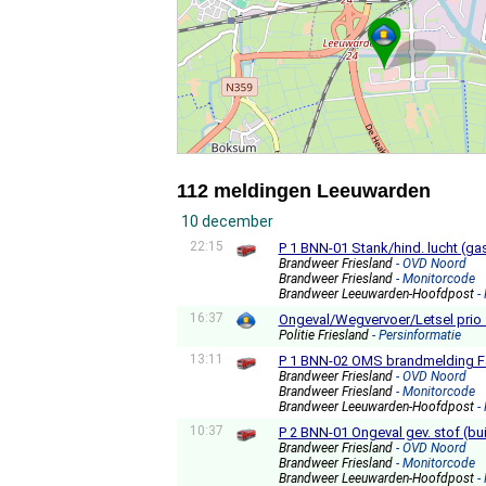
112 meldingen Leeuwarden
10 december
22:15
P 1 BNN-01 Stank/hind. lucht (g
Brandweer Friesland
- OVD Noord
Brandweer Friesland
- Monitorcode
Brandweer Leeuwarden-Hoofdpost
-
16:37
Ongeval/Wegvervoer/Letsel pri
Politie Friesland
- Persinformatie
13:11
P 1 BNN-02 OMS brandmelding Fa
Brandweer Friesland
- OVD Noord
Brandweer Friesland
- Monitorcode
Brandweer Leeuwarden-Hoofdpost
-
10:37
P 2 BNN-01 Ongeval gev. stof (b
Brandweer Friesland
- OVD Noord
Brandweer Friesland
- Monitorcode
Brandweer Leeuwarden-Hoofdpost
-