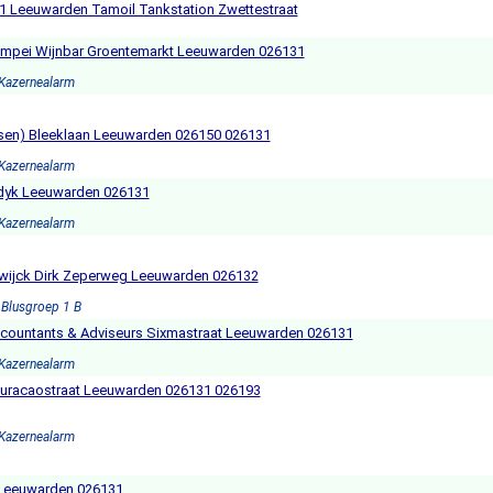
1 Leeuwarden Tamoil Tankstation Zwettestraat
ompei Wijnbar Groentemarkt Leeuwarden 026131
 Kazernealarm
ijsen) Bleeklaan Leeuwarden 026150 026131
 Kazernealarm
sdyk Leeuwarden 026131
 Kazernealarm
wijck Dirk Zeperweg Leeuwarden 026132
 Blusgroep 1 B
ccountants & Adviseurs Sixmastraat Leeuwarden 026131
 Kazernealarm
Curacaostraat Leeuwarden 026131 026193
 Kazernealarm
t Leeuwarden 026131