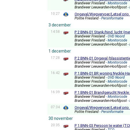
Brandweer Friesland
- Monitorcode
Brandweer Leeuwarden-Hoofdpost
-
10:27
Ongeval/Wegvervoer/Letsel prio
Politie Friesland
- Persinformatie
3 december
14:58
P 2 BNN-01 Stank/hind. lucht (m
Brandweer Friesland
- OVD Noord
Brandweer Friesland
- Monitorcode
Brandweer Leeuwarden-Hoofdpost
-
1 december
17:28
P 2 BNN-01 Ongeval (tilassistent
Brandweer Friesland
- Monitorcode
Brandweer Leeuwarden-Hoofdpost
-
16:42
P 1 BNN-01 BR woning Nyckle H
Brandweer Friesland
- OVD Noord
Brandweer Friesland
- Monitorcode
Brandweer Leeuwarden-Hoofdpost
-
16:39
P 1 BNN-01 Brandgerucht Nyckl
Brandweer Friesland
- Monitorcode
Brandweer Leeuwarden-Hoofdpost
-
07:34
Ongeval/Wegvervoer/Letsel prio
Politie Friesland
- Persinformatie
30 november
20:35
P 1 BNN-03 Persoon te water (T
Brandweer Friesland
- TCO