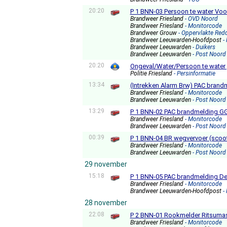
20:20
P 1 BNN-03 Persoon te water Vo
Brandweer Friesland
- OVD Noord
Brandweer Friesland
- Monitorcode
Brandweer Grouw
- Oppervlakte Red
Brandweer Leeuwarden-Hoofdpost
-
Brandweer Leeuwarden
- Duikers
Brandweer Leeuwarden
- Post Noord
20:20
Ongeval/Water/Persoon te water
Politie Friesland
- Persinformatie
13:34
(Intrekken Alarm Brw) PAC bra
Brandweer Friesland
- Monitorcode
Brandweer Leeuwarden
- Post Noord
13:29
P 1 BNN-02 PAC brandmelding G
Brandweer Friesland
- Monitorcode
Brandweer Leeuwarden
- Post Noord
00:39
P 1 BNN-04 BR wegvervoer (scoo
Brandweer Friesland
- Monitorcode
Brandweer Leeuwarden
- Post Noord
29 november
15:18
P 1 BNN-05 PAC brandmelding De
Brandweer Friesland
- Monitorcode
Brandweer Leeuwarden-Hoofdpost
-
28 november
22:08
P 2 BNN-01 Rookmelder Ritsuma
Brandweer Friesland
- Monitorcode