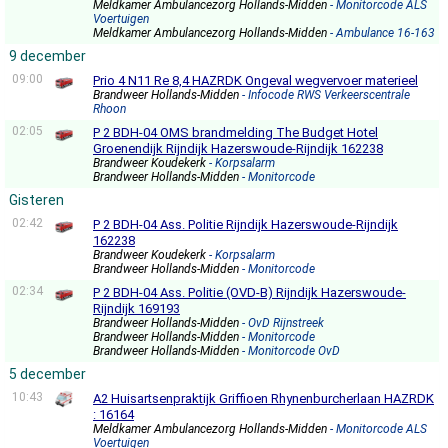
Meldkamer Ambulancezorg Hollands-Midden
- Monitorcode ALS
Voertuigen
Meldkamer Ambulancezorg Hollands-Midden
- Ambulance 16-163
9 december
09:00
Prio 4 N11 Re 8,4 HAZRDK Ongeval wegvervoer materieel
Brandweer Hollands-Midden
- Infocode RWS Verkeerscentrale
Rhoon
02:05
P 2 BDH-04 OMS brandmelding The Budget Hotel
Groenendijk Rijndijk Hazerswoude-Rijndijk 162238
Brandweer Koudekerk
- Korpsalarm
Brandweer Hollands-Midden
- Monitorcode
Gisteren
02:42
P 2 BDH-04 Ass. Politie Rijndijk Hazerswoude-Rijndijk
162238
Brandweer Koudekerk
- Korpsalarm
Brandweer Hollands-Midden
- Monitorcode
02:34
P 2 BDH-04 Ass. Politie (OVD-B) Rijndijk Hazerswoude-
Rijndijk 169193
Brandweer Hollands-Midden
- OvD Rijnstreek
Brandweer Hollands-Midden
- Monitorcode
Brandweer Hollands-Midden
- Monitorcode OvD
5 december
10:43
A2 Huisartsenpraktijk Griffioen Rhynenburcherlaan HAZRDK
: 16164
Meldkamer Ambulancezorg Hollands-Midden
- Monitorcode ALS
Voertuigen