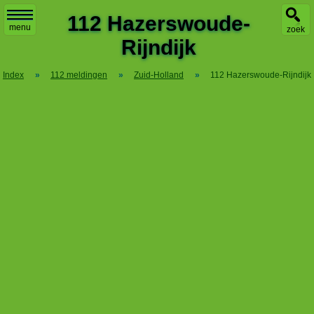
X
112 Hazerswoude-
menu
zoek
Rijndijk
Index
»
112 meldingen
»
Zuid-Holland
»
112 Hazerswoude-Rijndijk