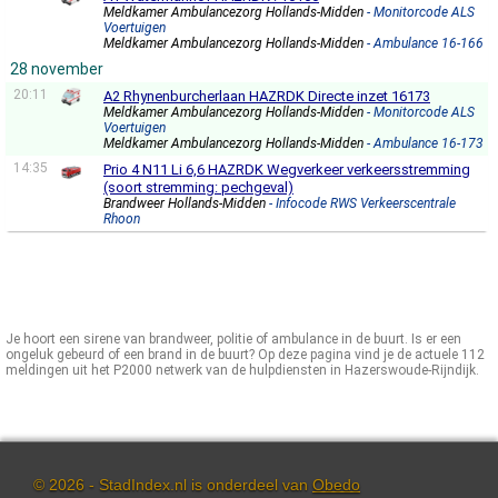
Meldkamer Ambulancezorg Hollands-Midden
- Monitorcode ALS
Voertuigen
Meldkamer Ambulancezorg Hollands-Midden
- Ambulance 16-166
28 november
20:11
A2 Rhynenburcherlaan HAZRDK Directe inzet 16173
Meldkamer Ambulancezorg Hollands-Midden
- Monitorcode ALS
Voertuigen
Meldkamer Ambulancezorg Hollands-Midden
- Ambulance 16-173
14:35
Prio 4 N11 Li 6,6 HAZRDK Wegverkeer verkeersstremming
(soort stremming: pechgeval)
Brandweer Hollands-Midden
- Infocode RWS Verkeerscentrale
Rhoon
Je hoort een sirene van brandweer, politie of ambulance in de buurt. Is er een
ongeluk gebeurd of een brand in de buurt? Op deze pagina vind je de actuele 112
meldingen uit het P2000 netwerk van de hulpdiensten in Hazerswoude-Rijndijk.
© 2026 - StadIndex.nl is onderdeel van
Obedo