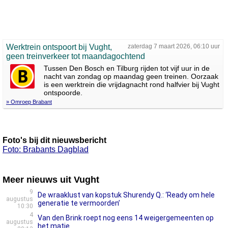
Werktrein ontspoort bij Vught,
zaterdag 7 maart 2026, 06:10 uur
geen treinverkeer tot maandagochtend
Tussen Den Bosch en Tilburg rijden tot vijf uur in de
nacht van zondag op maandag geen treinen. Oorzaak
is een werktrein die vrijdagnacht rond halfvier bij Vught
ontspoorde.
» Omroep Brabant
Foto's bij dit nieuwsbericht
Foto: Brabants Dagblad
Meer nieuws uit Vught
9
De wraaklust van kopstuk Shurendy Q.: ‘Ready om hele
augustus
generatie te vermoorden’
10:30
4
Van den Brink roept nog eens 14 weigergemeenten op
augustus
het matje