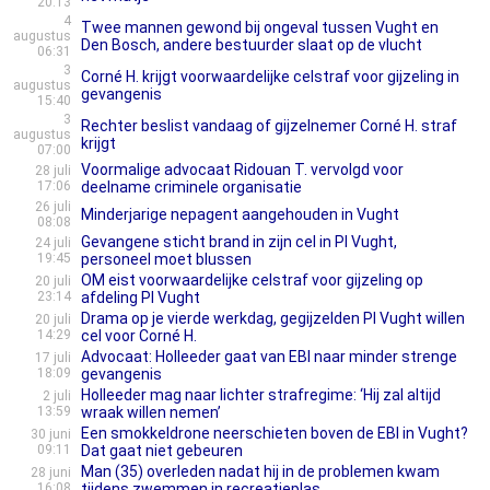
20:13
4
Twee mannen gewond bij ongeval tussen Vught en
augustus
Den Bosch, andere bestuurder slaat op de vlucht
06:31
3
Corné H. krijgt voorwaardelijke celstraf voor gijzeling in
augustus
gevangenis
15:40
3
Rechter beslist vandaag of gijzelnemer Corné H. straf
augustus
krijgt
07:00
Voormalige advocaat Ridouan T. vervolgd voor
28 juli
17:06
deelname criminele organisatie
26 juli
Minderjarige nepagent aangehouden in Vught
08:08
Gevangene sticht brand in zijn cel in PI Vught,
24 juli
19:45
personeel moet blussen
OM eist voorwaardelijke celstraf voor gijzeling op
20 juli
23:14
afdeling PI Vught
Drama op je vierde werkdag, gegijzelden PI Vught willen
20 juli
14:29
cel voor Corné H.
Advocaat: Holleeder gaat van EBI naar minder strenge
17 juli
18:09
gevangenis
Holleeder mag naar lichter strafregime: ‘Hij zal altijd
2 juli
13:59
wraak willen nemen’
Een smokkeldrone neerschieten boven de EBI in Vught?
30 juni
09:11
Dat gaat niet gebeuren
Man (35) overleden nadat hij in de problemen kwam
28 juni
16:08
tijdens zwemmen in recreatieplas