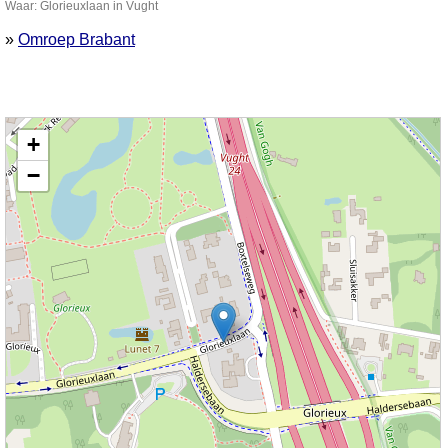
Waar: Glorieuxlaan in Vught
»
Omroep Brabant
Kaart nieuws Vught. Locatie nieuws: 51.65141 / 5.30343 Glorieuxlaan
+
−