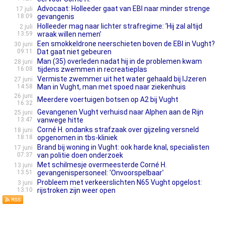
Advocaat: Holleeder gaat van EBI naar minder strenge
17 juli
18:09
gevangenis
Holleeder mag naar lichter strafregime: ‘Hij zal altijd
2 juli
13:59
wraak willen nemen’
Een smokkeldrone neerschieten boven de EBI in Vught?
30 juni
09:11
Dat gaat niet gebeuren
Man (35) overleden nadat hij in de problemen kwam
28 juni
16:08
tijdens zwemmen in recreatieplas
Vermiste zwemmer uit het water gehaald bij IJzeren
27 juni
14:58
Man in Vught, man met spoed naar ziekenhuis
26 juni
Meerdere voertuigen botsen op A2 bij Vught
16:32
Gevangenen Vught verhuisd naar Alphen aan de Rijn
25 juni
13:47
vanwege hitte
Corné H. ondanks strafzaak over gijzeling versneld
18 juni
18:18
opgenomen in tbs-kliniek
Brand bij woning in Vught: ook harde knal, specialisten
17 juni
07:37
van politie doen onderzoek
Met schilmesje overmeesterde Corné H.
13 juni
13:51
gevangenispersoneel: 'Onvoorspelbaar'
Probleem met verkeerslichten N65 Vught opgelost:
3 juni
13:10
rijstroken zijn weer open