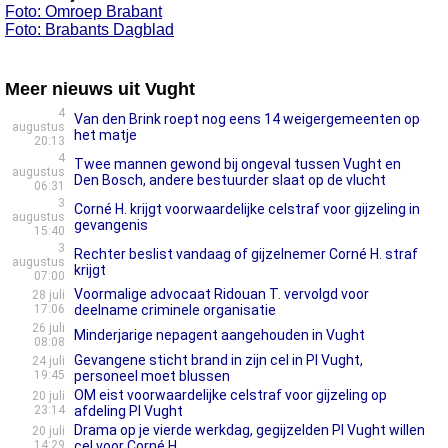
Foto: Omroep Brabant
Foto: Brabants Dagblad
Meer nieuws uit Vught
4
Van den Brink roept nog eens 14 weigergemeenten op
augustus
het matje
20:13
4
Twee mannen gewond bij ongeval tussen Vught en
augustus
Den Bosch, andere bestuurder slaat op de vlucht
06:31
3
Corné H. krijgt voorwaardelijke celstraf voor gijzeling in
augustus
gevangenis
15:40
3
Rechter beslist vandaag of gijzelnemer Corné H. straf
augustus
krijgt
07:00
Voormalige advocaat Ridouan T. vervolgd voor
28 juli
17:06
deelname criminele organisatie
26 juli
Minderjarige nepagent aangehouden in Vught
08:08
Gevangene sticht brand in zijn cel in PI Vught,
24 juli
19:45
personeel moet blussen
OM eist voorwaardelijke celstraf voor gijzeling op
20 juli
23:14
afdeling PI Vught
Drama op je vierde werkdag, gegijzelden PI Vught willen
20 juli
14:29
cel voor Corné H.