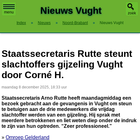
X
Nieuws Vught
menu
zoek
Index
»
Nieuws
»
Noord-Brabant
»
Nieuws Vught
Staatssecretaris Rutte steunt
slachtoffers gijzeling Vught
door Corné H.
maandag 8 december 2025, 18:33 uur
Staatssecretaris Arno Rutte heeft maandagmiddag een
bezoek gebracht aan de gevangenis in Vught om steun
te betuigen aan de drie medewerkers die vrijdag
slachtoffer werden van een gijzeling. Hij sprak met
meerdere betrokkenen en liet weten diep onder de indruk
te zijn van hun optreden. “Zeer professioneel.”
»
Omroep Gelderland