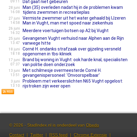
09:11
Dat gaat niet gebeuren
Man (35) overleden nadat hij in de problemen kwam
28 juni
16:08
tijdens zwemmen in recreatieplas
Vermiste zwemmer uit het water gehaald bij IJzeren
27 juni
14:58
Man in Vught, man met spoed naar ziekenhuis
26 juni
Meerdere voertuigen botsen op A2 bij Vught
16:32
Gevangenen Vught verhuisd naar Alphen aan de Rijn
25 juni
13:47
vanwege hitte
Corné H. ondanks strafzaak over gijzeling versneld
18 juni
18:18
opgenomen in tbs-kliniek
Brand bij woning in Vught: ook harde knal, specialisten
17 juni
07:37
van politie doen onderzoek
Met schilmesje overmeesterde Corné H.
13 juni
13:51
gevangenispersoneel: 'Onvoorspelbaar'
Probleem met verkeerslichten N65 Vught opgelost:
3 juni
13:10
rijstroken zijn weer open
© 2026 - StadIndex.nl is onderdeel van
Obedo
Contact
|
Twitter
|
RSS feed
|
Chrome Extensie
|