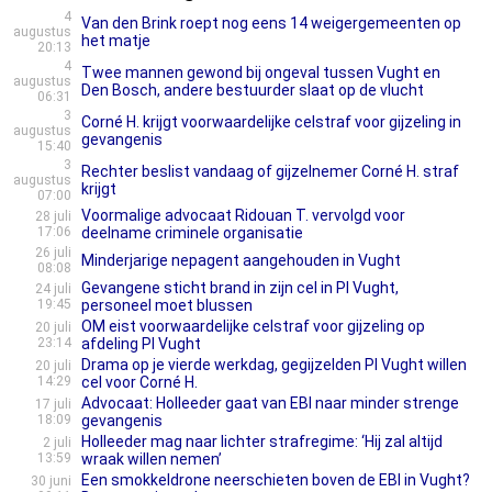
4
Van den Brink roept nog eens 14 weigergemeenten op
augustus
het matje
20:13
4
Twee mannen gewond bij ongeval tussen Vught en
augustus
Den Bosch, andere bestuurder slaat op de vlucht
06:31
3
Corné H. krijgt voorwaardelijke celstraf voor gijzeling in
augustus
gevangenis
15:40
3
Rechter beslist vandaag of gijzelnemer Corné H. straf
augustus
krijgt
07:00
Voormalige advocaat Ridouan T. vervolgd voor
28 juli
17:06
deelname criminele organisatie
26 juli
Minderjarige nepagent aangehouden in Vught
08:08
Gevangene sticht brand in zijn cel in PI Vught,
24 juli
19:45
personeel moet blussen
OM eist voorwaardelijke celstraf voor gijzeling op
20 juli
23:14
afdeling PI Vught
Drama op je vierde werkdag, gegijzelden PI Vught willen
20 juli
14:29
cel voor Corné H.
Advocaat: Holleeder gaat van EBI naar minder strenge
17 juli
18:09
gevangenis
Holleeder mag naar lichter strafregime: ‘Hij zal altijd
2 juli
13:59
wraak willen nemen’
Een smokkeldrone neerschieten boven de EBI in Vught?
30 juni