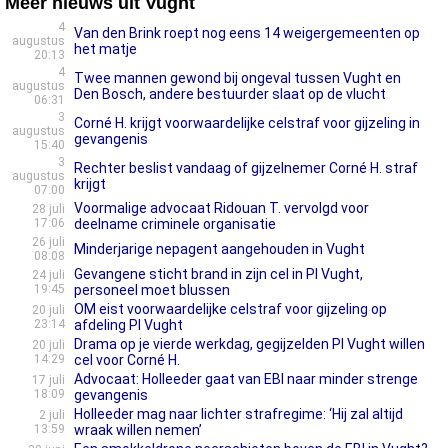
Meer nieuws uit Vught
4
Van den Brink roept nog eens 14 weigergemeenten op
augustus
het matje
20:13
4
Twee mannen gewond bij ongeval tussen Vught en
augustus
Den Bosch, andere bestuurder slaat op de vlucht
06:31
3
Corné H. krijgt voorwaardelijke celstraf voor gijzeling in
augustus
gevangenis
15:40
3
Rechter beslist vandaag of gijzelnemer Corné H. straf
augustus
krijgt
07:00
Voormalige advocaat Ridouan T. vervolgd voor
28 juli
17:06
deelname criminele organisatie
26 juli
Minderjarige nepagent aangehouden in Vught
08:08
Gevangene sticht brand in zijn cel in PI Vught,
24 juli
19:45
personeel moet blussen
OM eist voorwaardelijke celstraf voor gijzeling op
20 juli
23:14
afdeling PI Vught
Drama op je vierde werkdag, gegijzelden PI Vught willen
20 juli
14:29
cel voor Corné H.
Advocaat: Holleeder gaat van EBI naar minder strenge
17 juli
18:09
gevangenis
Holleeder mag naar lichter strafregime: ‘Hij zal altijd
2 juli
13:59
wraak willen nemen’