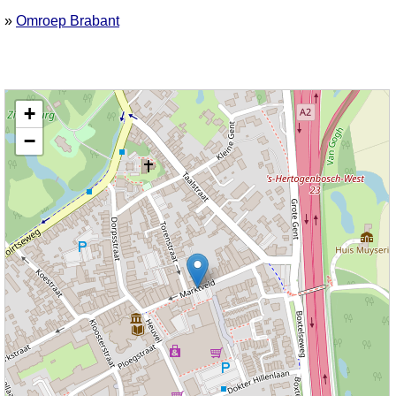
»
Omroep Brabant
Kaart nieuws Vught. Locatie nieuws: 51.65876 / 5.29973 Marktveld
+
−