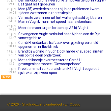
Een smokkeldrone neerschieten boven de EBI in Vught?
30 juni
09:11
Dat gaat niet gebeuren
Man (35) overleden nadat hij in de problemen kwam
28 juni
16:08
tijdens zwemmen in recreatieplas
Vermiste zwemmer uit het water gehaald bij IJzeren
27 juni
14:58
Man in Vught, man met spoed naar ziekenhuis
26 juni
Meerdere voertuigen botsen op A2 bij Vught
16:32
Gevangenen Vught verhuisd naar Alphen aan de Rijn
25 juni
13:47
vanwege hitte
Corné H. ondanks strafzaak over gijzeling versneld
18 juni
18:18
opgenomen in tbs-kliniek
Brand bij woning in Vught: ook harde knal, specialisten
17 juni
07:37
van politie doen onderzoek
Met schilmesje overmeesterde Corné H.
13 juni
13:51
gevangenispersoneel: 'Onvoorspelbaar'
Probleem met verkeerslichten N65 Vught opgelost:
3 juni
13:10
rijstroken zijn weer open
© 2026 - StadIndex.nl is onderdeel van
Obedo