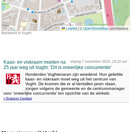
Leaflet
|
©
OpenStreetMap
contributors
Marktveld in Vught
Kaas- en viskraam moeten na
vrijdag 7 november 2025, 18:20 uur
25 jaar weg uit Vught: ‘Dit is oneerlijke concurrentie’
Honderden Vughtenaren zijn woedend. Hun geliefde
kaas- en viskraam moet weg uit het centrum van
Vught. De kramen die er al tientallen jaren staan,
zorgen volgens de gemeente en de centrummanager
voor ‘oneerlijke concurrentie’ ten opzichte van de winkels.
» Brabants Dagblad