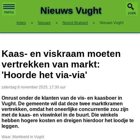
X
Nieuws Vught
menu
zoek
Index
»
Nieuws
»
Noord-Brabant
»
Nieuws Vught
Kaas- en viskraam moeten
vertrekken van markt:
'Hoorde het via-via'
zaterdag 8 november 2025, 17:30 uur
Onrust onder de klanten van de vis- en kaasboer in
Vught. De gemeente wil dat deze twee marktkramen
vertrekken, omdat het oneerlijke concurrentie zou zijn
met de kaas- en viswinkel in de buurt. Die winkels
hebben hogere kosten en dreigen hierdoor het loodje te
leggen.
Waar: Marktveld in Vught