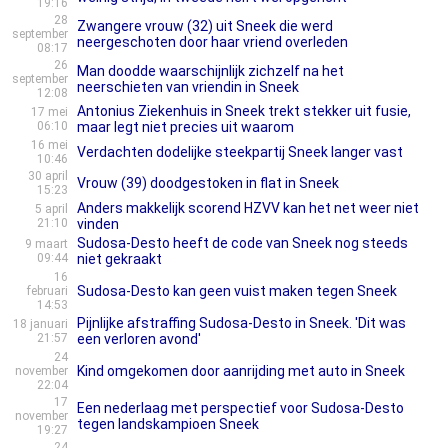
19:16
28
Zwangere vrouw (32) uit Sneek die werd
september
neergeschoten door haar vriend overleden
08:17
26
Man doodde waarschijnlijk zichzelf na het
september
neerschieten van vriendin in Sneek
12:08
Antonius Ziekenhuis in Sneek trekt stekker uit fusie,
17 mei
06:10
maar legt niet precies uit waarom
16 mei
Verdachten dodelijke steekpartij Sneek langer vast
10:46
30 april
Vrouw (39) doodgestoken in flat in Sneek
15:23
Anders makkelijk scorend HZVV kan het net weer niet
5 april
21:10
vinden
Sudosa-Desto heeft de code van Sneek nog steeds
9 maart
09:44
niet gekraakt
16
Sudosa-Desto kan geen vuist maken tegen Sneek
februari
14:53
Pijnlijke afstraffing Sudosa-Desto in Sneek. 'Dit was
18 januari
21:57
een verloren avond'
24
Kind omgekomen door aanrijding met auto in Sneek
november
22:04
17
Een nederlaag met perspectief voor Sudosa-Desto
november
tegen landskampioen Sneek
19:27
24