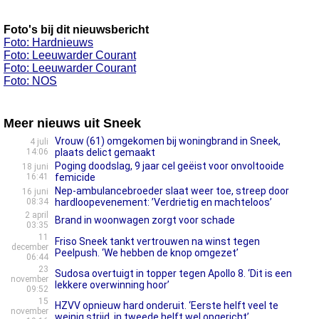
Foto's bij dit nieuwsbericht
Foto: Hardnieuws
Foto: Leeuwarder Courant
Foto: Leeuwarder Courant
Foto: NOS
Meer nieuws uit Sneek
Vrouw (61) omgekomen bij woningbrand in Sneek,
4 juli
14:06
plaats delict gemaakt
Poging doodslag, 9 jaar cel geëist voor onvoltooide
18 juni
16:41
femicide
Nep-ambulancebroeder slaat weer toe, streep door
16 juni
08:34
hardloopevenement: ’Verdrietig en machteloos’
2 april
Brand in woonwagen zorgt voor schade
03:35
11
Friso Sneek tankt vertrouwen na winst tegen
december
Peelpush. ‘We hebben de knop omgezet’
06:44
23
Sudosa overtuigt in topper tegen Apollo 8. ‘Dit is een
november
lekkere overwinning hoor’
09:52
15
HZVV opnieuw hard onderuit. ‘Eerste helft veel te
november
weinig strijd, in tweede helft wel opgericht’