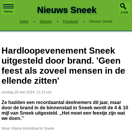
X
Nieuws Sneek
menu
zoek
Index
»
Nieuws
»
Friesland
»
Nieuws Sneek
Hardloopevenement Sneek
uitgesteld door brand. 'Geen
feest als zoveel mensen in de
ellende zitten'
zondag 26 mei 2024, 12:23 uur
Ze hadden een recordaantal deelnemers dit jaar, maar
door de brand in de binnenstad in Sneek wordt de 4 & 10
mijl van Sneek uitgesteld. „Het moet een feestje zijn wat
we doen.”
Waar: Kleine Kerkstraat in Sneek