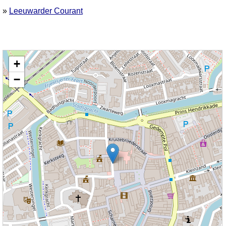
»
Leeuwarder Courant
Kaart nieuws Sneek. Locatie nieuws: 53.03271 / 5.65984 Kleine Kerkstraat
+
−