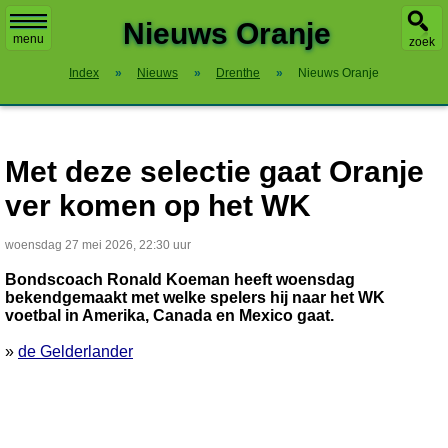
X
Nieuws Oranje
menu
zoek
Index
»
Nieuws
»
Drenthe
»
Nieuws Oranje
Met deze selectie gaat Oranje
ver komen op het WK
woensdag 27 mei 2026, 22:30 uur
Bondscoach Ronald Koeman heeft woensdag
bekendgemaakt met welke spelers hij naar het WK
voetbal in Amerika, Canada en Mexico gaat.
»
de Gelderlander