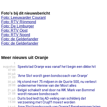
Foto's bij dit nieuwsbericht
Foto: Leeuwarder Courant
Foto: RTV Rijnmond
Foto: De Limburger
Foto: RTV Oost
Foto: RTV Noord
Foto: de Gelderlander
Foto: de Gelderlander
Meer nieuws uit Oranje
1
Speelstad Oranje was vanaf het begin een dikke hit
augustus
07:00
30 juli
'Arne Slot wordt geen bondscoach van Oranje'
21:00
Hij stond met 75 miljoen in de Quote 500, nu verliest
30 juli
20:00
ondernemer Hennie van der Most alles
België schakelt snel door na WK: Mark van Bommel
21 juli
21:08
wordt nieuwe bondscoach
Duits bod leidt bij AD-veiling van schilderij dat
15 juli
15:00
verzoening met Cruijff moest worden
Arne Slot bondscoach van Oranje? Berekeningen laten