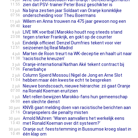
14 juli
11:55
zien dat PSV-trainer Peter Bosz geschikter is
Na bijna zestien jaar Soldaat van Oranje koninklijke
13 juli
07:56
onderscheiding voor Theu Boermans
Willem en Anna trouwen na 475 jaar gewoon nog een
11 juli
09:40
keer
LIVE WK voetbal | Marokko houdt nog steeds stand
9 juli
23:08
tegen sterker Frankrijk, en gokt op de counter
Eindelijk officieel: Denzel Dumfries tekent voor vier
5 juli
12:51
seizoenen bij Real Madrid
Marten de Roon treurt na WK-deceptie en haalt uit naar
4 juli
11:38
’racistische kneuzen’
Oranje-international Nathan Aké tekent contract bij
3 juli
17:06
Fenerbahçe
Column Sjoerd Mossou | Nigel de Jong en Arne Slot
2 juli
11:04
hebben maar één kwestie echt te bespreken
Nieuwe bondscoach, nieuwe hiërarchie: zó gaat Oranje
2 juli
07:00
na Ronald Koeman eruitzien
Met rellen bewijzen Marokko-fans hun gemeenschap
1 juli
06:00
een slechte dienst
KNVB gaat melding doen van racistische berichten aan
30 juni
21:16
Oranjespelers die penalty misten
Arnold Mühren: ’Waren aanvallers het werkelijk eens
30 juni
13:43
met Ronald Koeman over dit systeem?’
Oranje out: feeststemming in Bussumse kroeg slaat in
30 juni
10:49
één klap om