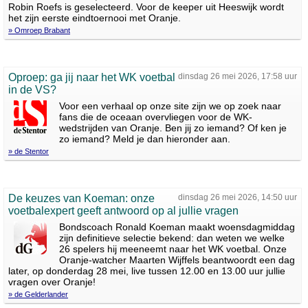
Robin Roefs is geselecteerd. Voor de keeper uit Heeswijk wordt
het zijn eerste eindtoernooi met Oranje.
» Omroep Brabant
Oproep: ga jij naar het WK voetbal
dinsdag 26 mei 2026, 17:58 uur
in de VS?
Voor een verhaal op onze site zijn we op zoek naar
fans die de oceaan overvliegen voor de WK-
wedstrijden van Oranje. Ben jij zo iemand? Of ken je
zo iemand? Meld je dan hieronder aan.
» de Stentor
De keuzes van Koeman: onze
dinsdag 26 mei 2026, 14:50 uur
voetbalexpert geeft antwoord op al jullie vragen
Bondscoach Ronald Koeman maakt woensdagmiddag
zijn definitieve selectie bekend: dan weten we welke
26 spelers hij meeneemt naar het WK voetbal. Onze
Oranje-watcher Maarten Wijffels beantwoordt een dag
later, op donderdag 28 mei, live tussen 12.00 en 13.00 uur jullie
vragen over Oranje!
» de Gelderlander