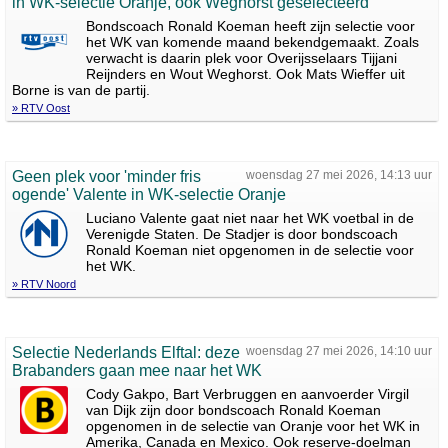
in WK-selectie Oranje, ook Weghorst geselecteerd
Bondscoach Ronald Koeman heeft zijn selectie voor
het WK van komende maand bekendgemaakt. Zoals
verwacht is daarin plek voor Overijsselaars Tijjani
Reijnders en Wout Weghorst. Ook Mats Wieffer uit
Borne is van de partij.
» RTV Oost
Geen plek voor 'minder fris
woensdag 27 mei 2026, 14:13 uur
ogende' Valente in WK-selectie Oranje
Luciano Valente gaat niet naar het WK voetbal in de
Verenigde Staten. De Stadjer is door bondscoach
Ronald Koeman niet opgenomen in de selectie voor
het WK.
» RTV Noord
Selectie Nederlands Elftal: deze
woensdag 27 mei 2026, 14:10 uur
Brabanders gaan mee naar het WK
Cody Gakpo, Bart Verbruggen en aanvoerder Virgil
van Dijk zijn door bondscoach Ronald Koeman
opgenomen in de selectie van Oranje voor het WK in
Amerika, Canada en Mexico. Ook reserve-doelman