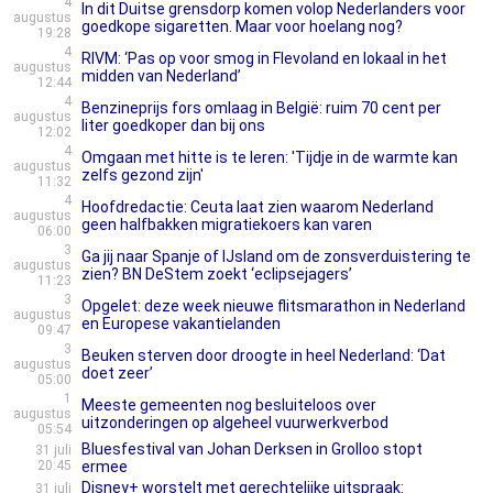
4
In dit Duitse grensdorp komen volop Nederlanders voor
augustus
goedkope sigaretten. Maar voor hoelang nog?
19:28
4
RIVM: ‘Pas op voor smog in Flevoland en lokaal in het
augustus
midden van Nederland’
12:44
4
Benzineprijs fors omlaag in België: ruim 70 cent per
augustus
liter goedkoper dan bij ons
12:02
4
Omgaan met hitte is te leren: 'Tijdje in de warmte kan
augustus
zelfs gezond zijn'
11:32
4
Hoofdredactie: Ceuta laat zien waarom Nederland
augustus
geen halfbakken migratiekoers kan varen
06:00
3
Ga jij naar Spanje of IJsland om de zonsverduistering te
augustus
zien? BN DeStem zoekt ‘eclipsejagers’
11:23
3
Opgelet: deze week nieuwe flitsmarathon in Nederland
augustus
en Europese vakantielanden
09:47
3
Beuken sterven door droogte in heel Nederland: ‘Dat
augustus
doet zeer’
05:00
1
Meeste gemeenten nog besluiteloos over
augustus
uitzonderingen op algeheel vuurwerkverbod
05:54
Bluesfestival van Johan Derksen in Grolloo stopt
31 juli
20:45
ermee
Disney+ worstelt met gerechtelijke uitspraak:
31 juli