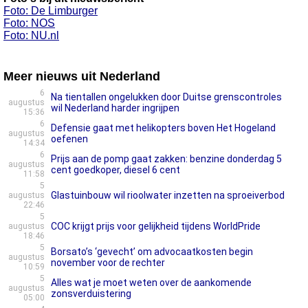
Foto: De Limburger
Foto: NOS
Foto: NU.nl
Meer nieuws uit Nederland
6
Na tientallen ongelukken door Duitse grenscontroles
augustus
wil Nederland harder ingrijpen
15:36
6
Defensie gaat met helikopters boven Het Hogeland
augustus
oefenen
14:34
6
Prijs aan de pomp gaat zakken: benzine donderdag 5
augustus
cent goedkoper, diesel 6 cent
11:58
5
Glastuinbouw wil rioolwater inzetten na sproeiverbod
augustus
22:46
5
COC krijgt prijs voor gelijkheid tijdens WorldPride
augustus
18:46
5
Borsato’s ‘gevecht’ om advocaatkosten begin
augustus
november voor de rechter
10:59
5
Alles wat je moet weten over de aankomende
augustus
zonsverduistering
05:00