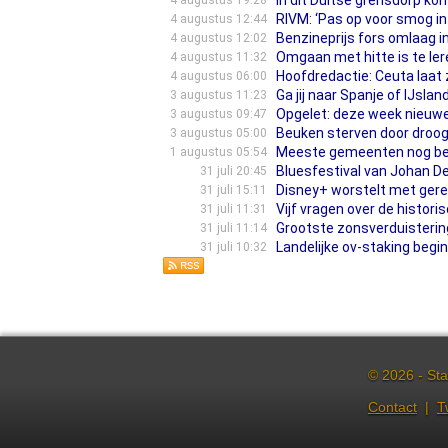
In dit Duitse grensdorp k
4 augustus 19:28
RIVM: ‘Pas op voor smog in
4 augustus 12:44
Benzineprijs fors omlaag in
4 augustus 12:02
Omgaan met hitte is te lere
4 augustus 11:32
Hoofdredactie: Ceuta laat
4 augustus 06:00
Ga jij naar Spanje of IJsl
3 augustus 11:23
Opgelet: deze week nieuwe
3 augustus 09:47
Beuken sterven door droogt
3 augustus 05:00
Meeste gemeenten nog besl
1 augustus 05:54
Bluesfestival van Johan De
31 juli 20:45
Disney+ worstelt met gerec
31 juli 15:11
Vijf vragen over de histori
31 juli 11:31
Grootste zonsverduistering
31 juli 11:14
Landelijke ov-staking begin
31 juli 10:32
© 2026 - Sta
Contact
|
T