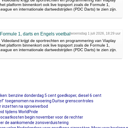
d. Videoland krijgt de sportrechten en programmering van Viaplay
het platform binnenkort ook live topsport zoals de Formule 1,
eague en internationale dartwedstrijden (PDC Darts) te zien zijn.
 Formule 1, darts en Engels voetbal
woensdag 1 juli 2026, 18:29 uur
d. Videoland krijgt de sportrechten en programmering van Viaplay
het platform binnenkort ook live topsport zoals de Formule 1,
eague en internationale dartwedstrijden (PDC Darts) te zien zijn.
ken: benzine donderdag 5 cent goedkoper, diesel 6 cent
ief' toegenomen na invoering Duitse grenscontroles
r inzetten na sproeiverbod
heid tijdens WorldPride
vocaatkosten begin november voor de rechter
ver de aankomende zonsverduistering