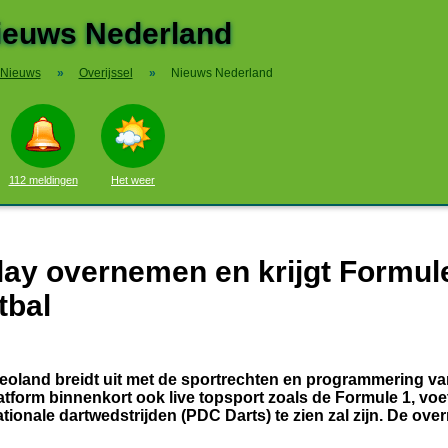
ieuws Nederland
Nieuws
»
Overijssel
»
Nieuws Nederland
112 meldingen
Het weer
lay overnemen en krijgt Formule
tbal
deoland breidt uit met de sportrechten en programmering va
atform binnenkort ook live topsport zoals de Formule 1, voet
ionale dartwedstrijden (PDC Darts) te zien zal zijn. De ov