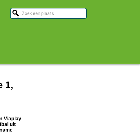
 1,
n Viaplay
bal uit
ername