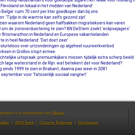
omen volop Nederlanders voor goedkope sigaretten. Maar voor hoelang 
 Flevoland en lokaal in het midden van Nederland’
 België: ruim 70 cent per liter goedkoper dan bij ons
n: 'Tijdje in de warmte kan zelfs gezond zijn'
 zien waarom Nederland geen halfbakken migratiekoers kan varen
and om de zonsverduistering te zien? BN DeStem zoekt ‘eclipsejagers’
 flitsmarathon in Nederland en Europese vakantielanden
e in heel Nederland: ‘Dat doet zeer’
uiteloos over uitzonderingen op algeheel vuurwerkverbod
rksen in Grolloo stopt ermee
htelijke uitspraak: premiumkijkers missen tijdelijk extra scherp beeld
sch lage waterstand in de Rijn: wat betekent dat voor Nederland?
 sinds 1999 te zien in Brabant, daarna pas weer in 2081
 september voor 'fatsoenlijk sociaal vangnet'
dIndex.nl is onderdeel van
Obedo
witter
|
RSS feed
|
Chrome Extensie
|
Disclaimer