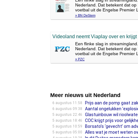
Een flinke slag in streaminglan
Nederland. Dat betekent dat op 
voetbal uit de Engelse Premier L
» BN DeStem
Videoland neemt Viaplay over en krijgt
Een flinke slag in streaminglan
Nederland. Dat betekent dat op 
voetbal uit de Engelse Premier L
» PZC
Meer nieuws uit Nederland
Prijs aan de pomp gaat zak
6 augustus 11:58
Aantal ongelukken 'explos
6 augustus 09:38
Glastuinbouw wil rioolwate
5 augustus 22:46
COC krijgt prijs voor gelijk
5 augustus 18:46
Borsato’s ‘gevecht’ om ad
5 augustus 10:59
Alles wat je moet weten o
5 augustus 05:00