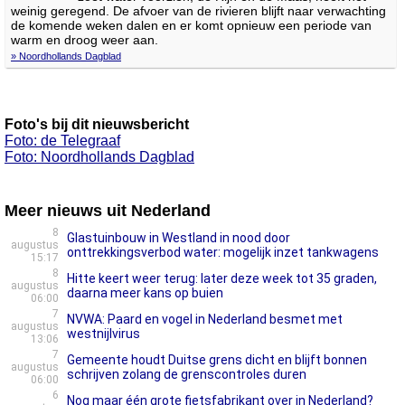
weinig geregend. De afvoer van de rivieren blijft naar verwachting
de komende weken dalen en er komt opnieuw een periode van
warm en droog weer aan.
» Noordhollands Dagblad
Foto's bij dit nieuwsbericht
Foto: de Telegraaf
Foto: Noordhollands Dagblad
Meer nieuws uit Nederland
8
Glastuinbouw in Westland in nood door
augustus
onttrekkingsverbod water: mogelijk inzet tankwagens
15:17
8
Hitte keert weer terug: later deze week tot 35 graden,
augustus
daarna meer kans op buien
06:00
7
NVWA: Paard en vogel in Nederland besmet met
augustus
westnijlvirus
13:06
7
Gemeente houdt Duitse grens dicht en blijft bonnen
augustus
schrijven zolang de grenscontroles duren
06:00
6
Nog maar één grote fietsfabrikant over in Nederland?