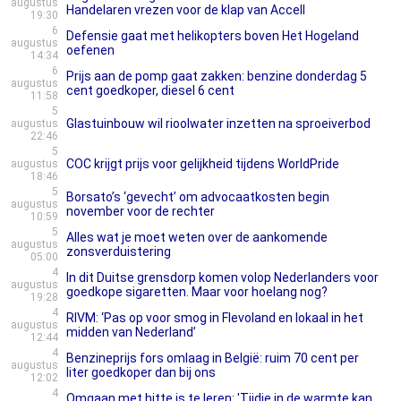
augustus
Handelaren vrezen voor de klap van Accell
19:30
6
Defensie gaat met helikopters boven Het Hogeland
augustus
oefenen
14:34
6
Prijs aan de pomp gaat zakken: benzine donderdag 5
augustus
cent goedkoper, diesel 6 cent
11:58
5
Glastuinbouw wil rioolwater inzetten na sproeiverbod
augustus
22:46
5
COC krijgt prijs voor gelijkheid tijdens WorldPride
augustus
18:46
5
Borsato’s ‘gevecht’ om advocaatkosten begin
augustus
november voor de rechter
10:59
5
Alles wat je moet weten over de aankomende
augustus
zonsverduistering
05:00
4
In dit Duitse grensdorp komen volop Nederlanders voor
augustus
goedkope sigaretten. Maar voor hoelang nog?
19:28
4
RIVM: ‘Pas op voor smog in Flevoland en lokaal in het
augustus
midden van Nederland’
12:44
4
Benzineprijs fors omlaag in België: ruim 70 cent per
augustus
liter goedkoper dan bij ons
12:02
4
Omgaan met hitte is te leren: 'Tijdje in de warmte kan