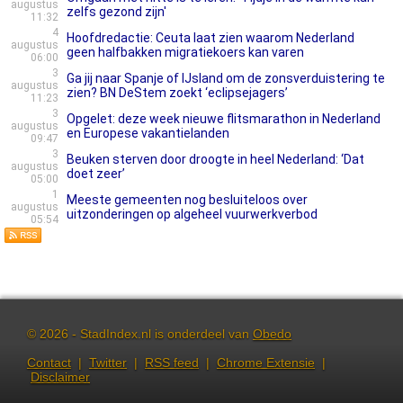
augustus
zelfs gezond zijn'
11:32
4
Hoofdredactie: Ceuta laat zien waarom Nederland
augustus
geen halfbakken migratiekoers kan varen
06:00
3
Ga jij naar Spanje of IJsland om de zonsverduistering te
augustus
zien? BN DeStem zoekt ‘eclipsejagers’
11:23
3
Opgelet: deze week nieuwe flitsmarathon in Nederland
augustus
en Europese vakantielanden
09:47
3
Beuken sterven door droogte in heel Nederland: ‘Dat
augustus
doet zeer’
05:00
1
Meeste gemeenten nog besluiteloos over
augustus
uitzonderingen op algeheel vuurwerkverbod
05:54
© 2026 - StadIndex.nl is onderdeel van
Obedo
Contact
|
Twitter
|
RSS feed
|
Chrome Extensie
|
Disclaimer