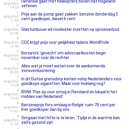
Defensie gaat met helikopters boven Het Hogeland
augustus
oefenen
14:34
6
Prijs aan de pomp gaat zakken: benzine donderdag 5
augustus
cent goedkoper, diesel 6 cent
11:58
5
Glastuinbouw wil rioolwater inzetten na sproeiverbod
augustus
22:46
5
COC krijgt prijs voor gelijkheid tijdens WorldPride
augustus
18:46
5
Borsato’s ‘gevecht’ om advocaatkosten begin
augustus
november voor de rechter
10:59
5
Alles wat je moet weten over de aankomende
augustus
zonsverduistering
05:00
4
In dit Duitse grensdorp komen volop Nederlanders voor
augustus
goedkope sigaretten. Maar voor hoelang nog?
19:28
4
RIVM: ‘Pas op voor smog in Flevoland en lokaal in het
augustus
midden van Nederland’
12:44
4
Benzineprijs fors omlaag in België: ruim 70 cent per
augustus
liter goedkoper dan bij ons
12:02
4
Omgaan met hitte is te leren: 'Tijdje in de warmte kan
augustus
zelfs gezond zijn'
11:32