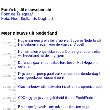
Foto's bij dit nieuwsbericht
Foto: de Telegraaf
Foto: Noordhollands Dagblad
Meer nieuws uit Nederland
6
Nog maar één grote fietsfabrikant over in Nederland?
augustus
Handelaren vrezen voor de klap van Accell
19:30
6
Na tientallen ongelukken door Duitse grenscontroles
augustus
wil Nederland harder ingrijpen
15:36
6
Defensie gaat met helikopters boven Het Hogeland
augustus
oefenen
14:34
6
Prijs aan de pomp gaat zakken: benzine donderdag 5
augustus
cent goedkoper, diesel 6 cent
11:58
5
Glastuinbouw wil rioolwater inzetten na sproeiverbod
augustus
22:46
5
COC krijgt prijs voor gelijkheid tijdens WorldPride
augustus
18:46
5
Borsato’s ‘gevecht’ om advocaatkosten begin
augustus