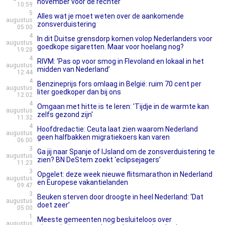
november voor de rechter
10:59
5
Alles wat je moet weten over de aankomende
augustus
zonsverduistering
05:00
4
In dit Duitse grensdorp komen volop Nederlanders voor
augustus
goedkope sigaretten. Maar voor hoelang nog?
19:28
4
RIVM: ‘Pas op voor smog in Flevoland en lokaal in het
augustus
midden van Nederland’
12:44
4
Benzineprijs fors omlaag in België: ruim 70 cent per
augustus
liter goedkoper dan bij ons
12:02
4
Omgaan met hitte is te leren: 'Tijdje in de warmte kan
augustus
zelfs gezond zijn'
11:32
4
Hoofdredactie: Ceuta laat zien waarom Nederland
augustus
geen halfbakken migratiekoers kan varen
06:00
3
Ga jij naar Spanje of IJsland om de zonsverduistering te
augustus
zien? BN DeStem zoekt ‘eclipsejagers’
11:23
3
Opgelet: deze week nieuwe flitsmarathon in Nederland
augustus
en Europese vakantielanden
09:47
3
Beuken sterven door droogte in heel Nederland: ‘Dat
augustus
doet zeer’
05:00
1
Meeste gemeenten nog besluiteloos over
augustus