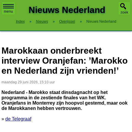
X
Nieuws Nederland
menu
zoek
Index
»
Nieuws
»
Overijssel
»
Nieuws Nederland
Marokkaan onderbreekt
interview Oranjefan: ’Marokko
en Nederland zijn vrienden!’
maandag 29 juni 2026, 15:10 uur
Nederland - Marokko staat dinsdagnacht op het
programma in de zestiende finales van het WK.
Oranjefans in Monterrey zijn hoopvol gestemd, maar ook
de Marokkanen hebben vertrouwen.
»
de Telegraaf