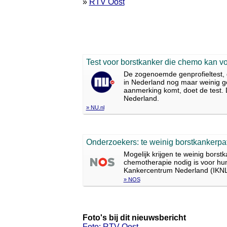
»
RTV Oost
Test voor borstkanker die chemo kan v
De zogenoemde genprofieltest, 
in Nederland nog maar weinig ge
aanmerking komt, doet de test. 
Nederland.
» NU.nl
Onderzoekers: te weinig borstkankerpat
Mogelijk krijgen te weinig bors
chemotherapie nodig is voor hun 
Kankercentrum Nederland (IKNL)
» NOS
Foto's bij dit nieuwsbericht
Foto: RTV Oost