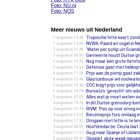
Foto: NU.nl
Foto: NOS
Meer nieuws uit Nederland
Tropische hitte keert zond
7 augustus 14:45
NVWA: Paard en vogel in N
7 augustus 13:06
‘Water per schip uit Scandi
7 augustus 11:48
Gemeente houdt Duitse gren
7 augustus 06:00
Nog maar één grote fietsfa
6 augustus 19:30
Defensie gaat met helikop
6 augustus 14:34
Prijs aan de pomp gaat zak
6 augustus 11:58
Glastuinbouw wil rioolwate
5 augustus 22:46
COC krijgt prijs voor gelijk
5 augustus 18:46
Borsato’s ‘gevecht’ om ad
5 augustus 10:59
Alles wat je moet weten o
5 augustus 05:00
In dit Duitse grensdorp k
4 augustus 19:28
RIVM: ‘Pas op voor smog in
4 augustus 12:44
Benzineprijs fors omlaag in
4 augustus 12:02
Omgaan met hitte is te lere
4 augustus 11:32
Hoofdredactie: Ceuta laat
4 augustus 06:00
Ga jij naar Spanje of IJsl
3 augustus 11:23
Opgelet: deze week nieuwe
3 augustus 09:47