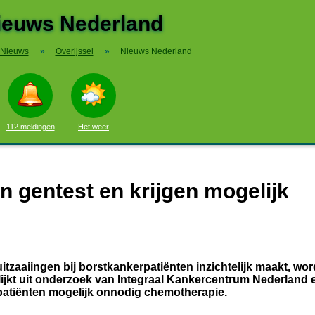
ieuws Nederland
Nieuws
»
Overijssel
»
Nieuws Nederland
112 meldingen
Het weer
 gentest en krijgen mogelijk
uitzaaiingen bij borstkankerpatiënten inzichtelijk maakt, wor
lijkt uit onderzoek van Integraal Kankercentrum Nederland 
 patiënten mogelijk onnodig chemotherapie.