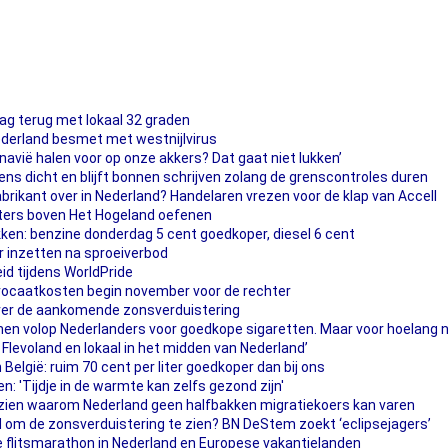
ag terug met lokaal 32 graden
ederland besmet met westnijlvirus
navië halen voor op onze akkers? Dat gaat niet lukken’
s dicht en blijft bonnen schrijven zolang de grenscontroles duren
brikant over in Nederland? Handelaren vrezen voor de klap van Accell
ters boven Het Hogeland oefenen
ken: benzine donderdag 5 cent goedkoper, diesel 6 cent
r inzetten na sproeiverbod
heid tijdens WorldPride
vocaatkosten begin november voor de rechter
ver de aankomende zonsverduistering
omen volop Nederlanders voor goedkope sigaretten. Maar voor hoelang 
 Flevoland en lokaal in het midden van Nederland’
 België: ruim 70 cent per liter goedkoper dan bij ons
n: 'Tijdje in de warmte kan zelfs gezond zijn'
 zien waarom Nederland geen halfbakken migratiekoers kan varen
and om de zonsverduistering te zien? BN DeStem zoekt ‘eclipsejagers’
 flitsmarathon in Nederland en Europese vakantielanden