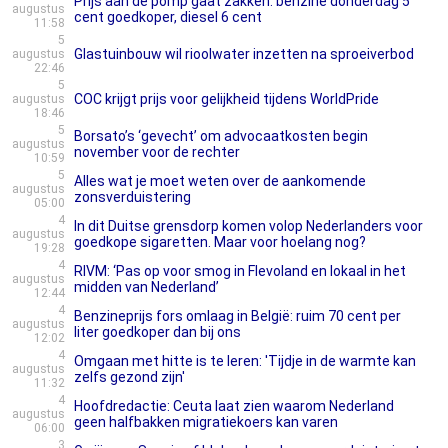
Prijs aan de pomp gaat zakken: benzine donderdag 5
augustus
cent goedkoper, diesel 6 cent
11:58
5
Glastuinbouw wil rioolwater inzetten na sproeiverbod
augustus
22:46
5
COC krijgt prijs voor gelijkheid tijdens WorldPride
augustus
18:46
5
Borsato’s ‘gevecht’ om advocaatkosten begin
augustus
november voor de rechter
10:59
5
Alles wat je moet weten over de aankomende
augustus
zonsverduistering
05:00
4
In dit Duitse grensdorp komen volop Nederlanders voor
augustus
goedkope sigaretten. Maar voor hoelang nog?
19:28
4
RIVM: ‘Pas op voor smog in Flevoland en lokaal in het
augustus
midden van Nederland’
12:44
4
Benzineprijs fors omlaag in België: ruim 70 cent per
augustus
liter goedkoper dan bij ons
12:02
4
Omgaan met hitte is te leren: 'Tijdje in de warmte kan
augustus
zelfs gezond zijn'
11:32
4
Hoofdredactie: Ceuta laat zien waarom Nederland
augustus
geen halfbakken migratiekoers kan varen
06:00
3