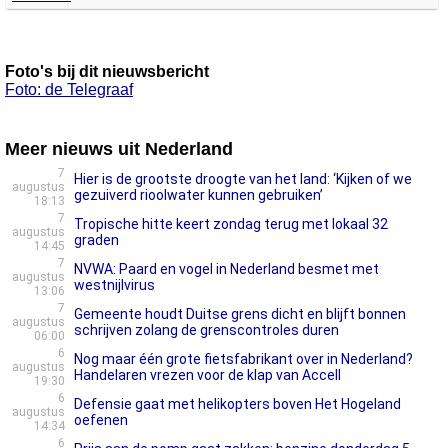
Foto's bij dit nieuwsbericht
Foto: de Telegraaf
Meer nieuws uit Nederland
7
Hier is de grootste droogte van het land: ‘Kijken of we
augustus
gezuiverd rioolwater kunnen gebruiken’
18:13
7
Tropische hitte keert zondag terug met lokaal 32
augustus
graden
14:45
7
NVWA: Paard en vogel in Nederland besmet met
augustus
westnijlvirus
13:06
7
Gemeente houdt Duitse grens dicht en blijft bonnen
augustus
schrijven zolang de grenscontroles duren
06:00
6
Nog maar één grote fietsfabrikant over in Nederland?
augustus
Handelaren vrezen voor de klap van Accell
19:30
6
Defensie gaat met helikopters boven Het Hogeland
augustus
oefenen
14:34
6