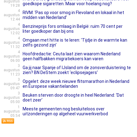
augustus
goedkope sigaretten. Maar voor hoelang nog?
19:28
4
RIVM: ‘Pas op voor smog in Flevoland en lokaal in het
augustus
midden van Nederland’
12:44
4
Benzineprijs fors omlaag in België: ruim 70 cent per
augustus
liter goedkoper dan bij ons
12:02
4
Omgaan met hitte is te leren: 'Tijdje in de warmte kan
augustus
zelfs gezond zijn'
11:32
4
Hoofdredactie: Ceuta laat zien waarom Nederland
augustus
geen halfbakken migratiekoers kan varen
06:00
3
Ga jij naar Spanje of IJsland om de zonsverduistering te
augustus
zien? BN DeStem zoekt ‘eclipsejagers’
11:23
3
Opgelet: deze week nieuwe flitsmarathon in Nederland
augustus
en Europese vakantielanden
09:47
3
Beuken sterven door droogte in heel Nederland: ‘Dat
augustus
doet zeer’
05:00
1
Meeste gemeenten nog besluiteloos over
augustus
uitzonderingen op algeheel vuurwerkverbod
05:54