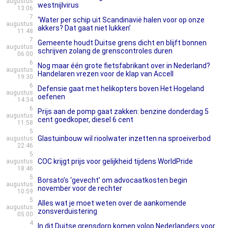
augustus
westnijlvirus
13:06
7
‘Water per schip uit Scandinavië halen voor op onze
augustus
akkers? Dat gaat niet lukken’
11:48
7
Gemeente houdt Duitse grens dicht en blijft bonnen
augustus
schrijven zolang de grenscontroles duren
06:00
6
Nog maar één grote fietsfabrikant over in Nederland?
augustus
Handelaren vrezen voor de klap van Accell
19:30
6
Defensie gaat met helikopters boven Het Hogeland
augustus
oefenen
14:34
6
Prijs aan de pomp gaat zakken: benzine donderdag 5
augustus
cent goedkoper, diesel 6 cent
11:58
5
Glastuinbouw wil rioolwater inzetten na sproeiverbod
augustus
22:46
5
COC krijgt prijs voor gelijkheid tijdens WorldPride
augustus
18:46
5
Borsato’s ‘gevecht’ om advocaatkosten begin
augustus
november voor de rechter
10:59
5
Alles wat je moet weten over de aankomende
augustus
zonsverduistering
05:00
4
In dit Duitse grensdorp komen volop Nederlanders voor