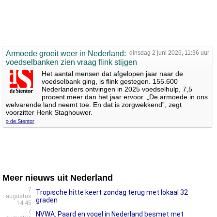
Armoede groeit weer in Nederland:
dinsdag 2 juni 2026, 11:36 uur
voedselbanken zien vraag flink stijgen
Het aantal mensen dat afgelopen jaar naar de
voedselbank ging, is flink gestegen. 155.600
Nederlanders ontvingen in 2025 voedselhulp, 7,5
procent meer dan het jaar ervoor. „De armoede in ons
welvarende land neemt toe. En dat is zorgwekkend”, zegt
voorzitter Henk Staghouwer.
» de Stentor
Meer nieuws uit Nederland
7
Tropische hitte keert zondag terug met lokaal 32
augustus
graden
14:45
7
NVWA: Paard en vogel in Nederland besmet met