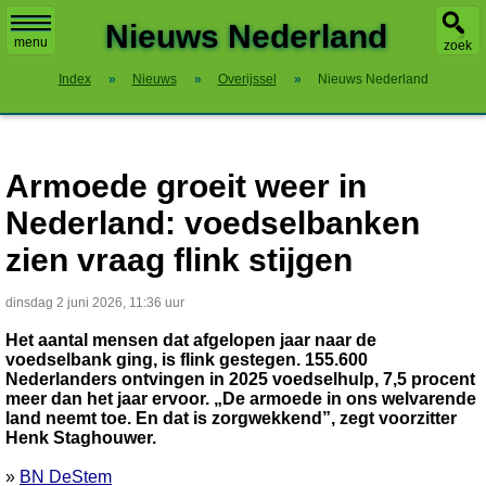
X
Nieuws Nederland
menu
zoek
Index
»
Nieuws
»
Overijssel
»
Nieuws Nederland
Armoede groeit weer in
Nederland: voedselbanken
zien vraag flink stijgen
dinsdag 2 juni 2026, 11:36 uur
Het aantal mensen dat afgelopen jaar naar de
voedselbank ging, is flink gestegen. 155.600
Nederlanders ontvingen in 2025 voedselhulp, 7,5 procent
meer dan het jaar ervoor. „De armoede in ons welvarende
land neemt toe. En dat is zorgwekkend”, zegt voorzitter
Henk Staghouwer.
»
BN DeStem