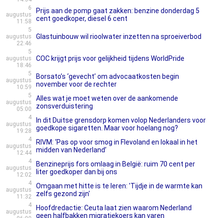
6
Prijs aan de pomp gaat zakken: benzine donderdag 5
augustus
cent goedkoper, diesel 6 cent
11:58
5
Glastuinbouw wil rioolwater inzetten na sproeiverbod
augustus
22:46
5
COC krijgt prijs voor gelijkheid tijdens WorldPride
augustus
18:46
5
Borsato’s ‘gevecht’ om advocaatkosten begin
augustus
november voor de rechter
10:59
5
Alles wat je moet weten over de aankomende
augustus
zonsverduistering
05:00
4
In dit Duitse grensdorp komen volop Nederlanders voor
augustus
goedkope sigaretten. Maar voor hoelang nog?
19:28
4
RIVM: ‘Pas op voor smog in Flevoland en lokaal in het
augustus
midden van Nederland’
12:44
4
Benzineprijs fors omlaag in België: ruim 70 cent per
augustus
liter goedkoper dan bij ons
12:02
4
Omgaan met hitte is te leren: 'Tijdje in de warmte kan
augustus
zelfs gezond zijn'
11:32
4
Hoofdredactie: Ceuta laat zien waarom Nederland
augustus
geen halfbakken migratiekoers kan varen