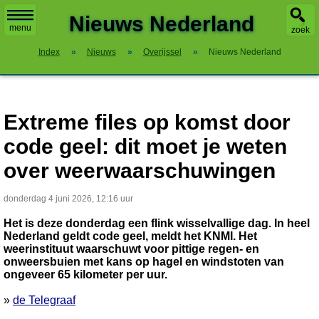
X
Nieuws Nederland
menu
zoek
Index
»
Nieuws
»
Overijssel
»
Nieuws Nederland
Extreme files op komst door
code geel: dit moet je weten
over weerwaarschuwingen
donderdag 4 juni 2026, 12:16 uur
Het is deze donderdag een flink wisselvallige dag. In heel
Nederland geldt code geel, meldt het KNMI. Het
weerinstituut waarschuwt voor pittige regen- en
onweersbuien met kans op hagel en windstoten van
ongeveer 65 kilometer per uur.
»
de Telegraaf