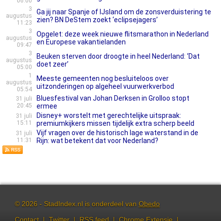
06:00
3
Ga jij naar Spanje of IJsland om de zonsverduistering te
augustus
zien? BN DeStem zoekt ‘eclipsejagers’
11:23
3
Opgelet: deze week nieuwe flitsmarathon in Nederland
augustus
en Europese vakantielanden
09:47
3
Beuken sterven door droogte in heel Nederland: ‘Dat
augustus
doet zeer’
05:00
1
Meeste gemeenten nog besluiteloos over
augustus
uitzonderingen op algeheel vuurwerkverbod
05:54
Bluesfestival van Johan Derksen in Grolloo stopt
31 juli
20:45
ermee
Disney+ worstelt met gerechtelijke uitspraak:
31 juli
15:11
premiumkijkers missen tijdelijk extra scherp beeld
Vijf vragen over de historisch lage waterstand in de
31 juli
11:31
Rijn: wat betekent dat voor Nederland?
© 2026 - StadIndex.nl is onderdeel van
Obedo
Contact
|
Twitter
|
RSS feed
|
Chrome Extensie
|