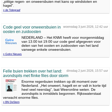
„pittige regen- en onweersbuien met kans op windstoten en
hagel”.
» de Telegraaf
Code geel voor onweersbuien in
woensdag 3 juni 2026, 12:42 uur
oosten en zuidoosten
NEDERLAND – Het KNMI heeft voor morgenmiddag
van 13.00 tot 19.00 uur code geel afgegeven voor
delen van het oosten en zuidoosten van het land
vanwege enkele onweersbuien.
» Gelre Nieuws
Felle buien trekken over het land:
dinsdag 2 juni 2026, 15:57 uur
avondspits met flinke files door storm
Enorme regenbuien trekken op dit moment over
Nederland. „Het onweert, hagelt en er valt in korte tijd
heel veel neerslag”, laat Weeronline weten. De
avondspits is inmiddels begonnen. Rijkswaterstaat
verwacht enorme files.
» BN DeStem