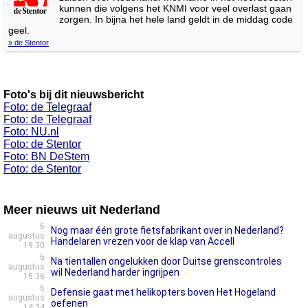
kunnen die volgens het KNMI voor veel overlast gaan
zorgen. In bijna het hele land geldt in de middag code
geel.
» de Stentor
Foto's bij dit nieuwsbericht
Foto: de Telegraaf
Foto: de Telegraaf
Foto: NU.nl
Foto: de Stentor
Foto: BN DeStem
Foto: de Stentor
Meer nieuws uit Nederland
6
Nog maar één grote fietsfabrikant over in Nederland?
augustus
Handelaren vrezen voor de klap van Accell
19:30
6
Na tientallen ongelukken door Duitse grenscontroles
augustus
wil Nederland harder ingrijpen
15:36
6
Defensie gaat met helikopters boven Het Hogeland
augustus
oefenen
14:34