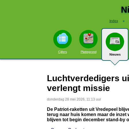
N
Index
»
Cijfers
Plattegrond
Nieuws
Luchtverdedigers ui
verlengt missie
donderdag 28 mei 2026, 11:13 uur
De Patriot-raketten uit Vredepeel bli
terug naar huis komen maar de inzet 
blijven tot begin december stand-by 