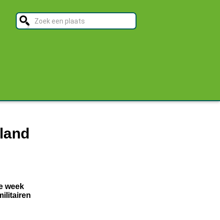
rland
de week
ilitairen