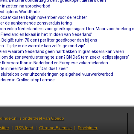
ken: benzine donderdag 5 cent goedkoper, diesel 6 cent
r inzetten na sproeiverbod
heid tijdens WorldPride
vocaatkosten begin november voor de rechter
ver de aankomende zonsverduistering
omen volop Nederlanders voor goedkope sigaretten. Maar voor hoelang 
 Flevoland en lokaal in het midden van Nederland’
 België: ruim 70 cent per liter goedkoper dan bij ons
n: 'Tijdje in de warmte kan zelfs gezond zijn'
 zien waarom Nederland geen halfbakken migratiekoers kan varen
and om de zonsverduistering te zien? BN DeStem zoekt ‘eclipsejagers’
 flitsmarathon in Nederland en Europese vakantielanden
e in heel Nederland: ‘Dat doet zeer’
uiteloos over uitzonderingen op algeheel vuurwerkverbod
rksen in Grolloo stopt ermee
dIndex.nl is onderdeel van
Obedo
witter
|
RSS feed
|
Chrome Extensie
|
Disclaimer