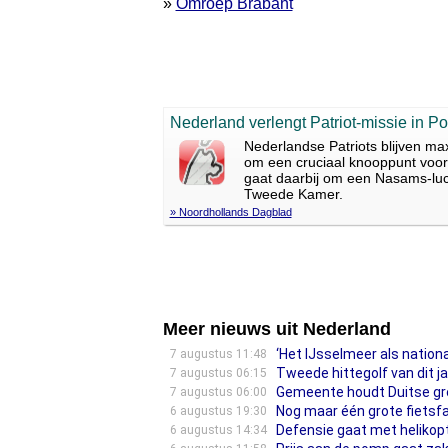
»
Omroep Brabant
Nederland verlengt Patriot-missie in Po
Nederlandse Patriots blijven max
om een cruciaal knooppunt voor
gaat daarbij om een Nasams-luc
Tweede Kamer.
» Noordhollands Dagblad
Meer nieuws uit Nederland
‘Het IJsselmeer als nationa
7 augustus 11:48
Tweede hittegolf van dit 
7 augustus 06:15
Gemeente houdt Duitse gren
7 augustus 06:00
Nog maar één grote fietsfa
6 augustus 19:30
Defensie gaat met helikop
6 augustus 14:34