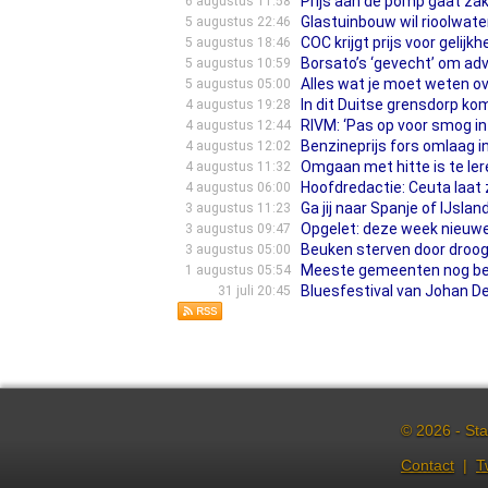
Prijs aan de pomp gaat zak
6 augustus 11:58
Glastuinbouw wil rioolwate
5 augustus 22:46
COC krijgt prijs voor gelijk
5 augustus 18:46
Borsato’s ‘gevecht’ om ad
5 augustus 10:59
Alles wat je moet weten o
5 augustus 05:00
In dit Duitse grensdorp k
4 augustus 19:28
RIVM: ‘Pas op voor smog in
4 augustus 12:44
Benzineprijs fors omlaag in
4 augustus 12:02
Omgaan met hitte is te lere
4 augustus 11:32
Hoofdredactie: Ceuta laat
4 augustus 06:00
Ga jij naar Spanje of IJsl
3 augustus 11:23
Opgelet: deze week nieuwe
3 augustus 09:47
Beuken sterven door droogt
3 augustus 05:00
Meeste gemeenten nog besl
1 augustus 05:54
Bluesfestival van Johan De
31 juli 20:45
© 2026 - Sta
Contact
|
T