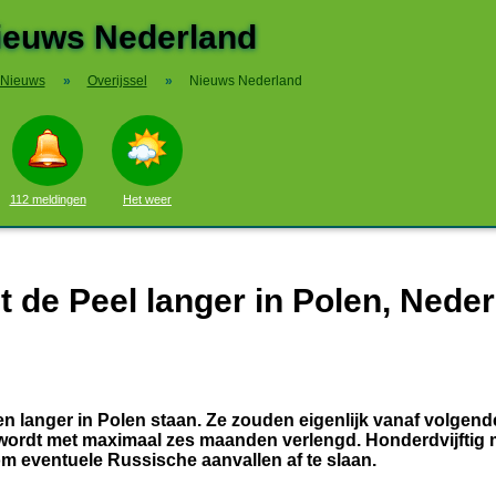
ieuws Nederland
Nieuws
»
Overijssel
»
Nieuws Nederland
112 meldingen
Het weer
t de Peel langer in Polen, Nede
jven langer in Polen staan. Ze zouden eigenlijk vanaf volgen
wordt met maximaal zes maanden verlengd. Honderdvijftig m
om eventuele Russische aanvallen af te slaan.