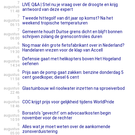
7
LIVE Q&A | Stel nu je vraag over de droogte en krijg
augustus
antwoord van deze expert
11:48
7
Tweede hittegolf van dit jaar op komst? Na het
augustus
weekend tropische temperaturen
06:15
7
Gemeente houdt Duitse grens dicht en blijft bonnen
augustus
schrijven zolang de grenscontroles duren
06:00
6
Nog maar één grote fietsfabrikant over in Nederland?
augustus
Handelaren vrezen voor de klap van Accell
19:30
6
Defensie gaat met helikopters boven Het Hogeland
augustus
oefenen
14:34
6
Prijs aan de pomp gaat zakken: benzine donderdag 5
augustus
cent goedkoper, diesel 6 cent
11:58
5
Glastuinbouw wil rioolwater inzetten na sproeiverbod
augustus
22:46
5
COC krijgt prijs voor gelijkheid tijdens WorldPride
augustus
18:46
5
Borsato’s ‘gevecht’ om advocaatkosten begin
augustus
november voor de rechter
10:59
5
Alles wat je moet weten over de aankomende
augustus
zonsverduistering
05:00