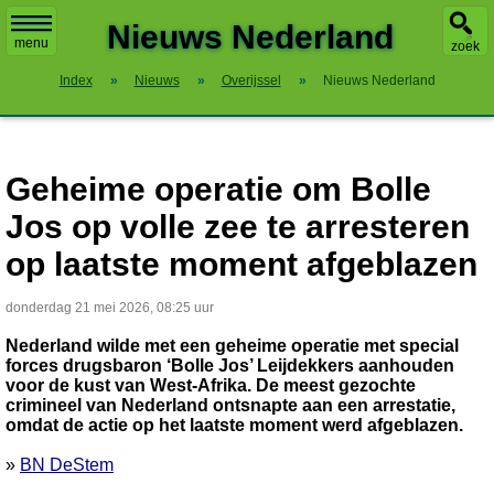
X
Nieuws Nederland
menu
zoek
Index
»
Nieuws
»
Overijssel
»
Nieuws Nederland
Geheime operatie om Bolle
Jos op volle zee te arresteren
op laatste moment afgeblazen
donderdag 21 mei 2026, 08:25 uur
Nederland wilde met een geheime operatie met special
forces drugsbaron ‘Bolle Jos’ Leijdekkers aanhouden
voor de kust van West-Afrika. De meest gezochte
crimineel van Nederland ontsnapte aan een arrestatie,
omdat de actie op het laatste moment werd afgeblazen.
»
BN DeStem