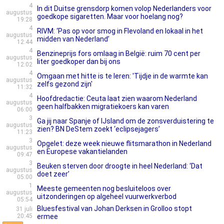
4
In dit Duitse grensdorp komen volop Nederlanders voor
augustus
goedkope sigaretten. Maar voor hoelang nog?
19:28
4
RIVM: ‘Pas op voor smog in Flevoland en lokaal in het
augustus
midden van Nederland’
12:44
4
Benzineprijs fors omlaag in België: ruim 70 cent per
augustus
liter goedkoper dan bij ons
12:02
4
Omgaan met hitte is te leren: 'Tijdje in de warmte kan
augustus
zelfs gezond zijn'
11:32
4
Hoofdredactie: Ceuta laat zien waarom Nederland
augustus
geen halfbakken migratiekoers kan varen
06:00
3
Ga jij naar Spanje of IJsland om de zonsverduistering te
augustus
zien? BN DeStem zoekt ‘eclipsejagers’
11:23
3
Opgelet: deze week nieuwe flitsmarathon in Nederland
augustus
en Europese vakantielanden
09:47
3
Beuken sterven door droogte in heel Nederland: ‘Dat
augustus
doet zeer’
05:00
1
Meeste gemeenten nog besluiteloos over
augustus
uitzonderingen op algeheel vuurwerkverbod
05:54
Bluesfestival van Johan Derksen in Grolloo stopt
31 juli
20:45
ermee