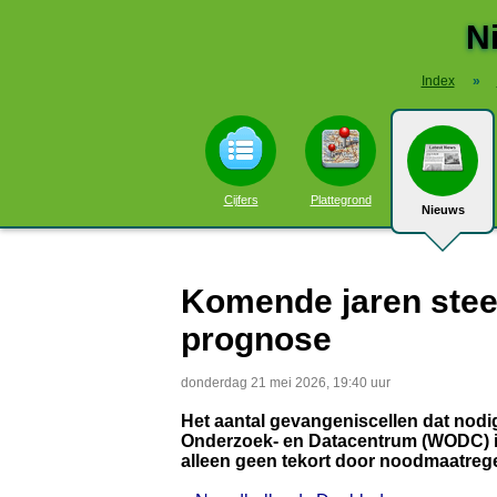
N
Index
»
Cijfers
Plattegrond
Nieuws
Komende jaren stee
prognose
donderdag 21 mei 2026, 19:40 uur
Het aantal gevangeniscellen dat nodig 
Onderzoek- en Datacentrum (WODC) in e
alleen geen tekort door noodmaatrege