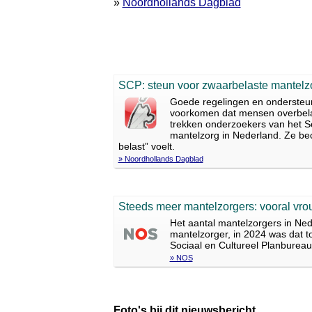
»
Noordhollands Dagblad
SCP: steun voor zwaarbelaste mantelzo
Goede regelingen en ondersteuni
voorkomen dat mensen overbelas
trekken onderzoekers van het So
mantelzorg in Nederland. Ze bec
belast” voelt.
» Noordhollands Dagblad
Steeds meer mantelzorgers: vooral vro
Het aantal mantelzorgers in Ne
mantelzorger, in 2024 was dat t
Sociaal en Cultureel Planbureau
» NOS
Foto's bij dit nieuwsbericht