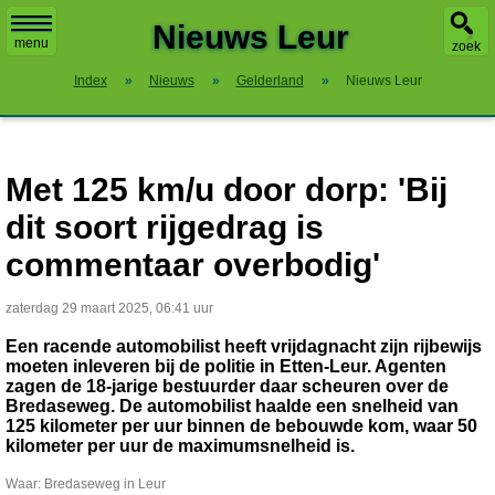
X
Nieuws Leur
menu
zoek
Index
»
Nieuws
»
Gelderland
»
Nieuws Leur
Met 125 km/u door dorp: 'Bij
dit soort rijgedrag is
commentaar overbodig'
zaterdag 29 maart 2025, 06:41 uur
Een racende automobilist heeft vrijdagnacht zijn rijbewijs
moeten inleveren bij de politie in Etten-Leur. Agenten
zagen de 18-jarige bestuurder daar scheuren over de
Bredaseweg. De automobilist haalde een snelheid van
125 kilometer per uur binnen de bebouwde kom, waar 50
kilometer per uur de maximumsnelheid is.
Waar: Bredaseweg in Leur