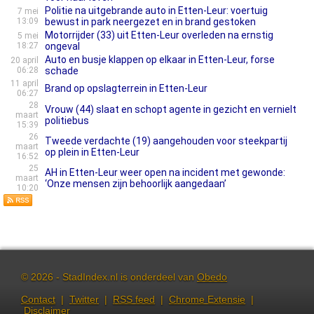
Politie na uitgebrande auto in Etten-Leur: voertuig
7 mei
13:09
bewust in park neergezet en in brand gestoken
Motorrijder (33) uit Etten-Leur overleden na ernstig
5 mei
18:27
ongeval
Auto en busje klappen op elkaar in Etten-Leur, forse
20 april
06:28
schade
11 april
Brand op opslagterrein in Etten-Leur
06:27
28
Vrouw (44) slaat en schopt agente in gezicht en vernielt
maart
politiebus
15:39
26
Tweede verdachte (19) aangehouden voor steekpartij
maart
op plein in Etten-Leur
16:52
25
AH in Etten-Leur weer open na incident met gewonde:
maart
‘Onze mensen zijn behoorlijk aangedaan’
10:20
© 2026 - StadIndex.nl is onderdeel van
Obedo
Contact
|
Twitter
|
RSS feed
|
Chrome Extensie
|
Disclaimer