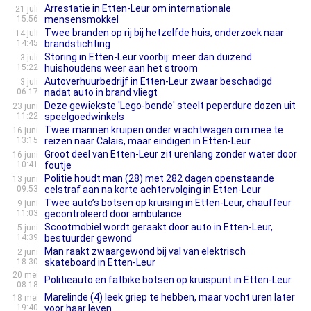
Arrestatie in Etten-Leur om internationale
21 juli
15:56
mensensmokkel
Twee branden op rij bij hetzelfde huis, onderzoek naar
14 juli
14:45
brandstichting
Storing in Etten-Leur voorbij: meer dan duizend
3 juli
15:22
huishoudens weer aan het stroom
Autoverhuurbedrijf in Etten-Leur zwaar beschadigd
3 juli
06:17
nadat auto in brand vliegt
Deze gewiekste 'Lego-bende' steelt peperdure dozen uit
23 juni
11:22
speelgoedwinkels
Twee mannen kruipen onder vrachtwagen om mee te
16 juni
13:15
reizen naar Calais, maar eindigen in Etten-Leur
Groot deel van Etten-Leur zit urenlang zonder water door
16 juni
10:41
foutje
Politie houdt man (28) met 282 dagen openstaande
13 juni
09:53
celstraf aan na korte achtervolging in Etten-Leur
Twee auto’s botsen op kruising in Etten-Leur, chauffeur
9 juni
11:03
gecontroleerd door ambulance
Scootmobiel wordt geraakt door auto in Etten-Leur,
5 juni
14:39
bestuurder gewond
Man raakt zwaargewond bij val van elektrisch
2 juni
18:30
skateboard in Etten-Leur
20 mei
Politieauto en fatbike botsen op kruispunt in Etten-Leur
08:18
Marelinde (4) leek griep te hebben, maar vocht uren later
18 mei
19:40
voor haar leven