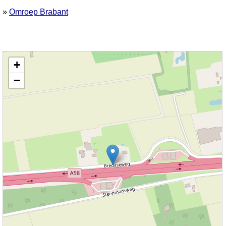
»
Omroep Brabant
Kaart nieuws Leur. Locatie nieuws: 51.57401 / 4.68480 Bredaseweg
+
−