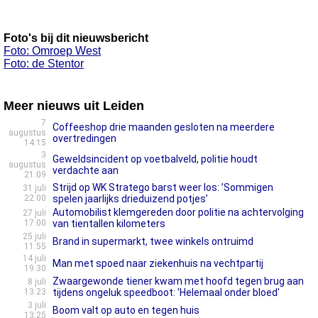
Foto's bij dit nieuwsbericht
Foto: Omroep West
Foto: de Stentor
Meer nieuws uit Leiden
7
Coffeeshop drie maanden gesloten na meerdere
augustus
overtredingen
14:15
3
Geweldsincident op voetbalveld, politie houdt
augustus
verdachte aan
21:09
Strijd op WK Stratego barst weer los: ’Sommigen
31 juli
22:00
spelen jaarlijks drieduizend potjes’
Automobilist klemgereden door politie na achtervolging
27 juli
17:00
van tientallen kilometers
25 juli
Brand in supermarkt, twee winkels ontruimd
11:55
14 juli
Man met spoed naar ziekenhuis na vechtpartij
19:30
Zwaargewonde tiener kwam met hoofd tegen brug aan
8 juli
13:23
tijdens ongeluk speedboot: 'Helemaal onder bloed'
3 juli
Boom valt op auto en tegen huis
13:25