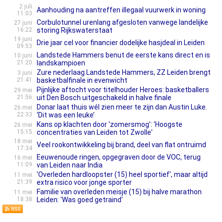
2 juli
Aanhouding na aantreffen illegaal vuurwerk in woning
11:03
Corbulotunnel urenlang afgesloten vanwege landelijke
27 juni
16:22
storing Rijkswaterstaat
19 juni
Drie jaar cel voor financier dodelijke hasjdeal in Leiden
09:53
Landstede Hammers benut de eerste kans direct en is
10 juni
21:20
landskampioen
Zure nederlaag Landstede Hammers, ZZ Leiden brengt
3 juni
21:41
basketbalfinale in evenwicht
Pijnlijke aftocht voor titelhouder Heroes: basketballers
29 mei
21:56
uit Den Bosch uitgeschakeld in halve finale
Donar laat thuis wél zien meer te zijn dan Austin Luke.
26 mei
22:33
‘Dit was een leuke’
Kans op klachten door 'zomersmog': 'Hoogste
26 mei
15:15
concentraties van Leiden tot Zwolle'
18 mei
Veel rookontwikkeling bij brand, deel van flat ontruimd
17:34
Eeuwenoude ringen, opgegraven door de VOC, terug
16 mei
11:09
van Leiden naar India
'Overleden hardloopster (15) heel sportief', maar altijd
11 mei
21:39
extra risico voor jonge sporter
Familie van overleden meisje (15) bij halve marathon
11 mei
18:38
Leiden: 'Was goed getraind'