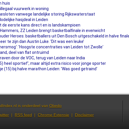
n huis
llegaal vuurwerk in woning
esloten vanwege landelijke storing Rijkswaterstaat
dodelijke hasjdeal in Leiden
de eerste kans direct en is landskampioen
Hammers, ZZ Leiden brengt basketbalfinale in evenwicht
lhouder Heroes: basketballers uit Den Bosch uitgeschakeld in halve final
eer te zijn dan Austin Luke. ‘Dit was een leuke’
mersmog': 'Hoogste concentraties van Leiden tot Zwolle'
rand, deel van flat ontruimd
aven door de VOC, terug van Leiden naar India
 heel sportief', maar altijd extra risico voor jonge sporter
e (15) bij halve marathon Leiden: 'Was goed getraind'
dIndex.nl is onderdeel van
Obedo
witter
|
RSS feed
|
Chrome Extensie
|
Disclaimer