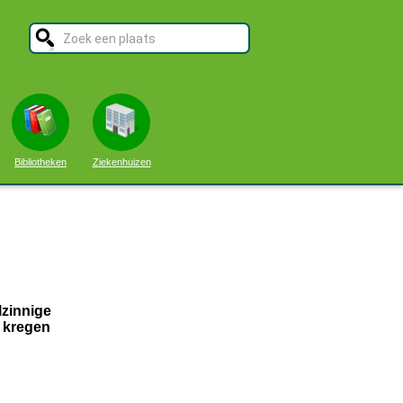
Bibliotheken
Ziekenhuizen
lzinnige
s kregen