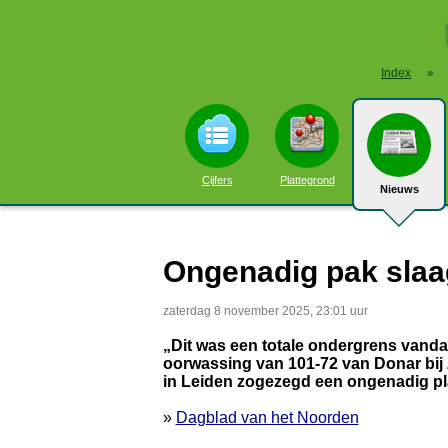
Index
»
Cijfers
Plattegrond
Nieuws
Ongenadig pak slaa
zaterdag 8 november 2025, 23:01 uur
„Dit was een totale ondergrens vanda
oorwassing van 101-72 van Donar bij 
in Leiden zogezegd een ongenadig pl
»
Dagblad van het Noorden