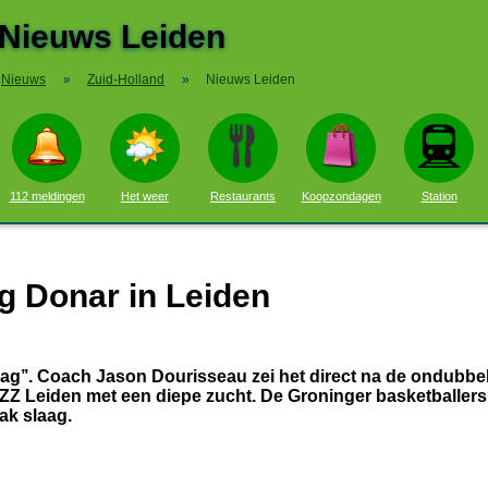
Nieuws Leiden
Nieuws
»
Zuid-Holland
»
Nieuws Leiden
112 meldingen
Het weer
Restaurants
Koopzondagen
Station
g Donar in Leiden
ag’’. Coach Jason Dourisseau zei het direct na de ondubbe
ZZ Leiden met een diepe zucht. De Groninger basketballer
ak slaag.