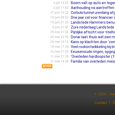
Boom valt op auto en tege
3 juli 13:25
Aanhouding na aantreffen i
2 juli 11:03
Corbulotunnel urenlang afg
27 juni 16:22
Drie jaar cel voor financier 
19 juni 09:53
Landstede Hammers benut 
10 juni 21:20
Zure nederlaag Landstede 
3 juni 21:41
Pijnlijke aftocht voor tite
29 mei 21:56
Donar laat thuis wél zien m
26 mei 22:33
Kans op klachten door 'zo
26 mei 15:15
Veel rookontwikkeling bij b
18 mei 17:34
Eeuwenoude ringen, opgegr
16 mei 11:09
'Overleden hardloopster (15)
11 mei 21:39
Familie van overleden meisj
11 mei 18:38
© 2026 - Sta
Contact
|
T