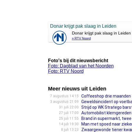
Donar krijgt pak slaag in Leiden
Donar krijgt pak slaag in Leiden
» RTV Noord
Foto's bij dit nieuwsbericht
Foto: Dagblad van het Noorden
Foto: RTV Noord
Meer nieuws uit Leiden
Coffeeshop drie maanden 
7 augustus 14:15
Geweldsincident op voetbal
3 augustus 21:09
Strijd op WK Stratego barst
31 juli 22:00
Automobilist klemgereden d
27 juli 17:00
Brand in supermarkt, twee
25 juli 11:55
Man met spoed naar zieken
14 juli 19:30
Zwaargewonde tiener kwam 
8 juli 13:23