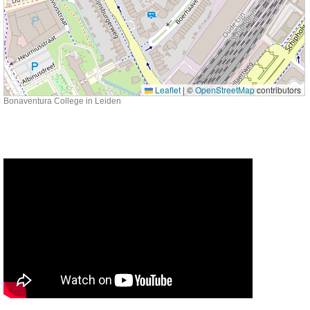
Leaflet
|
©
OpenStreetMap
contributors
Bonaventura College in Leiden