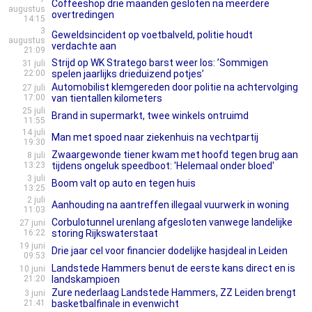
Coffeeshop drie maanden gesloten na meerdere
augustus
overtredingen
14:15
3
Geweldsincident op voetbalveld, politie houdt
augustus
verdachte aan
21:09
Strijd op WK Stratego barst weer los: ’Sommigen
31 juli
22:00
spelen jaarlijks drieduizend potjes’
Automobilist klemgereden door politie na achtervolging
27 juli
17:00
van tientallen kilometers
25 juli
Brand in supermarkt, twee winkels ontruimd
11:55
14 juli
Man met spoed naar ziekenhuis na vechtpartij
19:30
Zwaargewonde tiener kwam met hoofd tegen brug aan
8 juli
13:23
tijdens ongeluk speedboot: 'Helemaal onder bloed'
3 juli
Boom valt op auto en tegen huis
13:25
2 juli
Aanhouding na aantreffen illegaal vuurwerk in woning
11:03
Corbulotunnel urenlang afgesloten vanwege landelijke
27 juni
16:22
storing Rijkswaterstaat
19 juni
Drie jaar cel voor financier dodelijke hasjdeal in Leiden
09:53
Landstede Hammers benut de eerste kans direct en is
10 juni
21:20
landskampioen
Zure nederlaag Landstede Hammers, ZZ Leiden brengt
3 juni
21:41
basketbalfinale in evenwicht