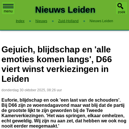
X
Nieuws Leiden
menu
zoek
Index
»
Nieuws
»
Zuid-Holland
»
Nieuws Leiden
Gejuich, blijdschap en 'alle
emoties komen langs', D66
viert winst verkiezingen in
Leiden
donderdag 30 oktober 2025, 08:26 uur
Euforie, blijdschap en ook 'een last van de schouders'.
Bij D66 zijn ze woensdagavond maar wat blij dat de partij
de grootste lijkt te zijn geworden bij de Tweede
Kamerverkiezingen. 'Het was springen, elkaar omhelzen,
echt geweldig. Wij zijn nu aan zet, dat hebben we ook nog
nooit eerder meegemaakt.'