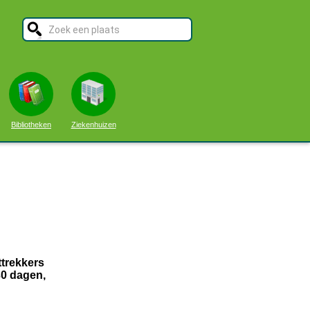
Bibliotheken
Ziekenhuizen
ttrekkers
30 dagen,