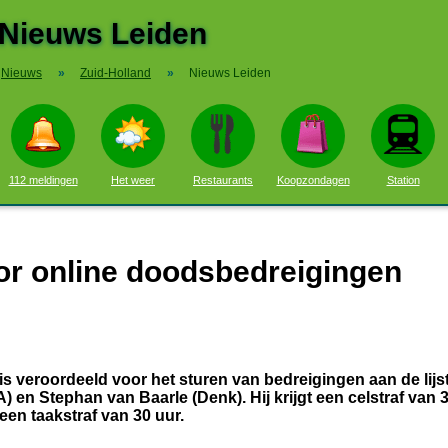
Nieuws Leiden
Nieuws
»
Zuid-Holland
»
Nieuws Leiden
112 meldingen
Het weer
Restaurants
Koopzondagen
Station
oor online doodsbedreigingen
 is veroordeeld voor het sturen van bedreigingen aan de lijs
n Stephan van Baarle (Denk). Hij krijgt een celstraf van 
en taakstraf van 30 uur.