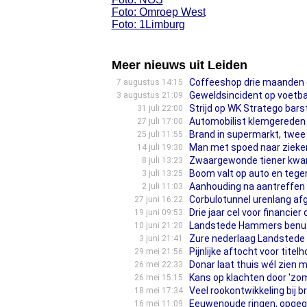
Foto: Omroep West
Foto: 1Limburg
Meer nieuws uit Leiden
Coffeeshop drie maanden 
7 augustus 14:15
Geweldsincident op voetbal
3 augustus 21:09
Strijd op WK Stratego barst
31 juli 22:00
Automobilist klemgereden d
27 juli 17:00
Brand in supermarkt, twee
25 juli 11:55
Man met spoed naar zieken
14 juli 19:30
Zwaargewonde tiener kwam 
8 juli 13:23
Boom valt op auto en tege
3 juli 13:25
Aanhouding na aantreffen i
2 juli 11:03
Corbulotunnel urenlang afg
27 juni 16:22
Drie jaar cel voor financier 
19 juni 09:53
Landstede Hammers benut 
10 juni 21:20
Zure nederlaag Landstede 
3 juni 21:41
Pijnlijke aftocht voor tite
29 mei 21:56
Donar laat thuis wél zien m
26 mei 22:33
Kans op klachten door 'zo
26 mei 15:15
Veel rookontwikkeling bij b
18 mei 17:34
Eeuwenoude ringen, opgegr
16 mei 11:09