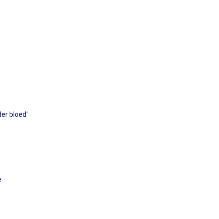
er bloed'
e