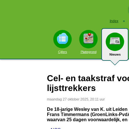
Index
»
Cijfers
Plattegrond
Nieuws
Cel- en taakstraf v
lijsttrekkers
maandag 27 oktober 2025, 20:11 uur
De 18-jarige Wesley van K. uit Leiden
Frans Timmermans (GroenLinks-PvdA) e
waarvan 25 dagen voorwaardelijk, en e