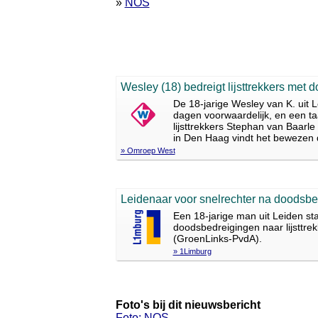
»
NOS
Wesley (18) bedreigt lijsttrekkers met do
De 18-jarige Wesley van K. uit 
dagen voorwaardelijk, en een ta
lijsttrekkers Stephan van Baar
in Den Haag vindt het bewezen da
» Omroep West
Leidenaar voor snelrechter na doodsb
Een 18-jarige man uit Leiden st
doodsbedreigingen naar lijstt
(GroenLinks-PvdA).
» 1Limburg
Foto's bij dit nieuwsbericht
Foto: NOS