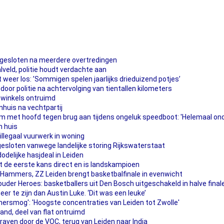
gesloten na meerdere overtredingen
veld, politie houdt verdachte aan
 weer los: ’Sommigen spelen jaarlijks drieduizend potjes’
oor politie na achtervolging van tientallen kilometers
 winkels ontruimd
huis na vechtpartij
met hoofd tegen brug aan tijdens ongeluk speedboot: 'Helemaal ond
n huis
llegaal vuurwerk in woning
esloten vanwege landelijke storing Rijkswaterstaat
dodelijke hasjdeal in Leiden
de eerste kans direct en is landskampioen
Hammers, ZZ Leiden brengt basketbalfinale in evenwicht
lhouder Heroes: basketballers uit Den Bosch uitgeschakeld in halve final
eer te zijn dan Austin Luke. ‘Dit was een leuke’
mersmog': 'Hoogste concentraties van Leiden tot Zwolle'
rand, deel van flat ontruimd
aven door de VOC, terug van Leiden naar India