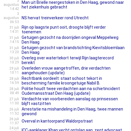
3
Man uit Brielle neergestoken in Den Haag, gewond naar
augustus
het ziekenhuis gebracht
14:42
3
NS hervat treinverkeer rond Utrecht
augustus
06:53
Rijn op laagste punt ooit, droogte blijft verder
31 juli
14:31
toenemen
Getuigen gezocht na doorrijden ongeval Meppelweg
31 juli
14:15
Den Haag
Getuigen gezocht van brandstichting Kievitsbloemlaan
31 juli
13:20
Den Haag
Overleg over watertekort terwijl Rijn laagterecord
30 juli
10:29
bereikt
Overleden vrouw aangetroffen, drie verdachten
29 juli
10:11
aangehouden (update)
Rechtbank oordeelt: staat schoot tekort in
28 juli
16:59
bescherming familie kroongetuige Nabil B.
Politie houdt twee verdachten aan na schietincident
28 juli
08:49
Oudemansstraat Den Haag (update)
Verdachte van voorbereiden aanslag op prinsessen
27 juli
11:00
blijft vastzitten
Arrestatie na mishandeling in Den Haag, twee mannen
26 juli
11:52
gewond
26 juli
Overval in kantoorpand Waldorpstraat
11:07
24 juli
ICC-aanklager Khan vecht ontslag aan, zegt advocaat