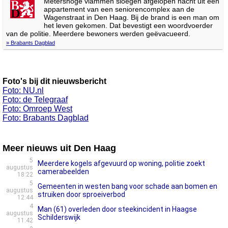
Metershoge vlammen sloegen afgelopen nacht uit een
appartement van een seniorencomplex aan de
Wagenstraat in Den Haag. Bij de brand is een man om
het leven gekomen. Dat bevestigt een woordvoerder
van de politie. Meerdere bewoners werden geëvacueerd.
» Brabants Dagblad
Foto's bij dit nieuwsbericht
Foto: NU.nl
Foto: de Telegraaf
Foto: Omroep West
Foto: Brabants Dagblad
Meer nieuws uit Den Haag
5
Meerdere kogels afgevuurd op woning, politie zoekt
augustus
camerabeelden
18:22
5
Gemeenten in westen bang voor schade aan bomen en
augustus
struiken door sproeiverbod
12:44
4
Man (61) overleden door steekincident in Haagse
augustus
Schilderswijk
11:42