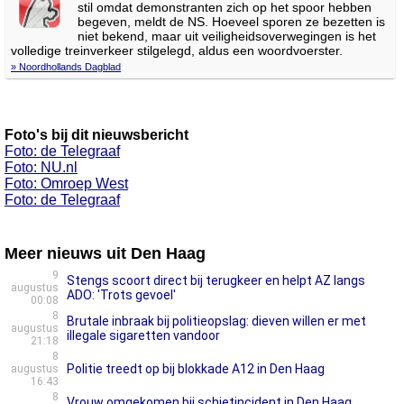
stil omdat demonstranten zich op het spoor hebben
begeven, meldt de NS. Hoeveel sporen ze bezetten is
niet bekend, maar uit veiligheidsoverwegingen is het
volledige treinverkeer stilgelegd, aldus een woordvoerster.
» Noordhollands Dagblad
Foto's bij dit nieuwsbericht
Foto: de Telegraaf
Foto: NU.nl
Foto: Omroep West
Foto: de Telegraaf
Meer nieuws uit Den Haag
9
Stengs scoort direct bij terugkeer en helpt AZ langs
augustus
ADO: 'Trots gevoel'
00:08
8
Brutale inbraak bij politieopslag: dieven willen er met
augustus
illegale sigaretten vandoor
21:18
8
Politie treedt op bij blokkade A12 in Den Haag
augustus
16:43
8
Vrouw omgekomen bij schietincident in Den Haag,