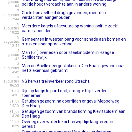
augustus
politie houdt verdachte aan in andere woning
11:03
7
Grote hoeveelheid drugs gevonden, meerdere
augustus
verdachten aangehouden
17:44
5
Meerdere kogels afgevuurd op woning, politie zoekt
augustus
camerabeelden
18:22
5
Gemeenten in westen bang voor schade aan bomen en
augustus
struiken door sproeiverbod
12:44
4
Man (61) overleden door steekincident in Haagse
augustus
Schilderswijk
11:42
3
Man uit Brielle neergestoken in Den Haag, gewond naar
augustus
het ziekenhuis gebracht
14:42
3
NS hervat treinverkeer rond Utrecht
augustus
06:53
Rijn op laagste punt ooit, droogte blijft verder
31 juli
14:31
toenemen
Getuigen gezocht na doorrijden ongeval Meppelweg
31 juli
14:15
Den Haag
Getuigen gezocht van brandstichting Kievitsbloemlaan
31 juli
13:20
Den Haag
Overleg over watertekort terwijl Rijn laagterecord
30 juli
10:29
bereikt