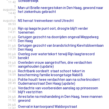
Schilderswijk
11:42
3
Man uit Brielle neergestoken in Den Haag, gewond naar
augustus
het ziekenhuis gebracht
14:42
3
NS hervat treinverkeer rond Utrecht
augustus
06:53
Rijn op laagste punt ooit, droogte blijft verder
31 juli
14:31
toenemen
Getuigen gezocht na doorrijden ongeval Meppelweg
31 juli
14:15
Den Haag
Getuigen gezocht van brandstichting Kievitsbloemlaan
31 juli
13:20
Den Haag
Overleg over watertekort terwijl Rijn laagterecord
30 juli
10:29
bereikt
Overleden vrouw aangetroffen, drie verdachten
29 juli
10:11
aangehouden (update)
Rechtbank oordeelt: staat schoot tekort in
28 juli
16:59
bescherming familie kroongetuige Nabil B.
Politie houdt twee verdachten aan na schietincident
28 juli
08:49
Oudemansstraat Den Haag (update)
Verdachte van voorbereiden aanslag op prinsessen
27 juli
11:00
blijft vastzitten
Arrestatie na mishandeling in Den Haag, twee mannen
26 juli
11:52
gewond
26 juli
Overval in kantoorpand Waldorpstraat
11:07