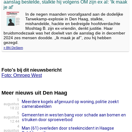
aanslag bestelde, stalkte hij volgens OM zijn ex al: ‘Ik maak
je af’
In de negen maanden voorafgaand aan de dodelijke
Tarwekamp-explosie in Den Haag, stalkte,
mishandelde, hackte en bedreigde hoofdverdachte
Moshtag B. zijn ex-vriendin, denkt justitie. Haar
bruidsmodezaak was het doelwit van de aanslag die in december
2024 zes mensen doodde. „Ik maak je af’’, zou hij hebben
gezegd.
» BN DeStem
Foto's bij dit nieuwsbericht
Foto: Omroep West
Meer nieuws uit Den Haag
5
Meerdere kogels afgevuurd op woning, politie zoekt
augustus
camerabeelden
18:22
5
Gemeenten in westen bang voor schade aan bomen en
augustus
struiken door sproeiverbod
12:44
4
Man (61) overleden door steekincident in Haagse
augustus