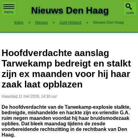
X
Nieuws Den Haag
menu
zoek
Index
»
Nieuws
»
Zuid-Holland
»
Nieuws Den Haag
Hoofdverdachte aanslag
Tarwekamp bedreigt en stalkt
zijn ex maanden voor hij haar
zaak laat opblazen
maandag 11 mei 2026, 14:30 uur
De hoofdverdachte van de Tarwekamp-explosie stalkte,
bedreigde, mishandelde en hackte zijn ex-vriendin G.A.
ruim negen maanden voordat hij haar bruidsmodezaak
opblies. Dat bleek maandag tijdens de zesde
voorbereidende rechtszitting in de rechtbank van Den
Haag.