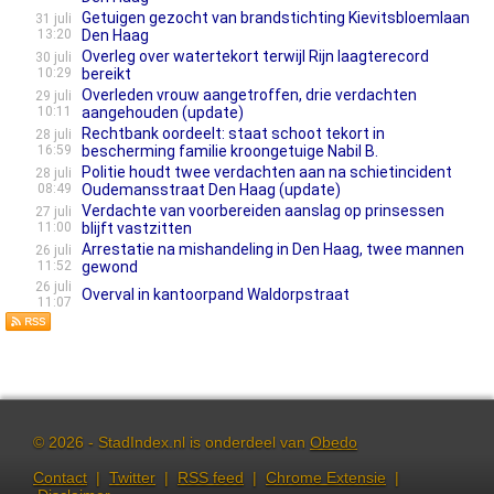
Getuigen gezocht van brandstichting Kievitsbloemlaan
31 juli
13:20
Den Haag
Overleg over watertekort terwijl Rijn laagterecord
30 juli
10:29
bereikt
Overleden vrouw aangetroffen, drie verdachten
29 juli
10:11
aangehouden (update)
Rechtbank oordeelt: staat schoot tekort in
28 juli
16:59
bescherming familie kroongetuige Nabil B.
Politie houdt twee verdachten aan na schietincident
28 juli
08:49
Oudemansstraat Den Haag (update)
Verdachte van voorbereiden aanslag op prinsessen
27 juli
11:00
blijft vastzitten
Arrestatie na mishandeling in Den Haag, twee mannen
26 juli
11:52
gewond
26 juli
Overval in kantoorpand Waldorpstraat
11:07
© 2026 - StadIndex.nl is onderdeel van
Obedo
Contact
|
Twitter
|
RSS feed
|
Chrome Extensie
|