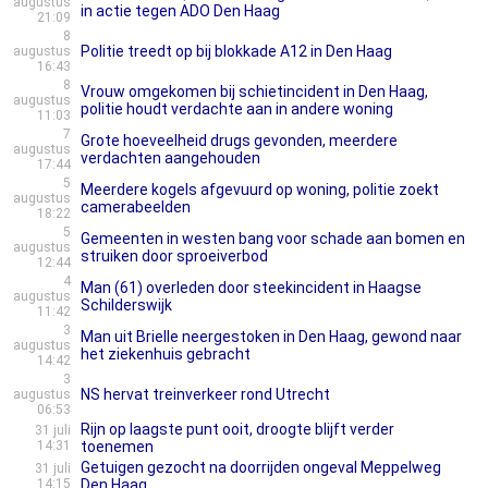
augustus
in actie tegen ADO Den Haag
21:09
8
Politie treedt op bij blokkade A12 in Den Haag
augustus
16:43
8
Vrouw omgekomen bij schietincident in Den Haag,
augustus
politie houdt verdachte aan in andere woning
11:03
7
Grote hoeveelheid drugs gevonden, meerdere
augustus
verdachten aangehouden
17:44
5
Meerdere kogels afgevuurd op woning, politie zoekt
augustus
camerabeelden
18:22
5
Gemeenten in westen bang voor schade aan bomen en
augustus
struiken door sproeiverbod
12:44
4
Man (61) overleden door steekincident in Haagse
augustus
Schilderswijk
11:42
3
Man uit Brielle neergestoken in Den Haag, gewond naar
augustus
het ziekenhuis gebracht
14:42
3
NS hervat treinverkeer rond Utrecht
augustus
06:53
Rijn op laagste punt ooit, droogte blijft verder
31 juli
14:31
toenemen
Getuigen gezocht na doorrijden ongeval Meppelweg
31 juli
14:15
Den Haag