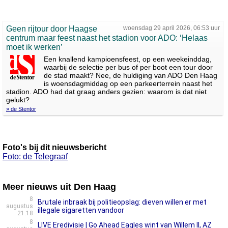
Geen rijtour door Haagse
woensdag 29 april 2026, 06:53 uur
centrum maar feest naast het stadion voor ADO: ‘Helaas
moet ik werken’
Een knallend kampioensfeest, op een weekeinddag,
waarbij de selectie per bus of per boot een tour door
de stad maakt? Nee, de huldiging van ADO Den Haag
is woensdagmiddag op een parkeerterrein naast het
stadion. ADO had dat graag anders gezien: waarom is dat niet
gelukt?
» de Stentor
Foto's bij dit nieuwsbericht
Foto: de Telegraaf
Meer nieuws uit Den Haag
8
Brutale inbraak bij politieopslag: dieven willen er met
augustus
illegale sigaretten vandoor
21:18
8
LIVE Eredivisie | Go Ahead Eagles wint van Willem II, AZ